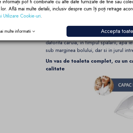
e informații pot fi combinate cu alte date furnizate de tine sau cole
lor lor. Află mai multe detalii, inclusiv despre cum îți poți retrage aco
si Utilizare Cookie-uri
.
Accepta toat
ai multe informatii
Sistemul de spalare cu picurare usoara, e
datorita caruia, in timpul spalarii, apa 
sub marginea bolului, dar si in jurul intr
Un vas de toaleta complet, cu un ca
calitate