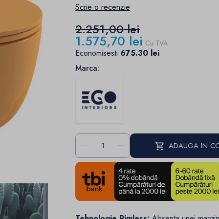
Scrie o recenzie
2.251,00 lei
1.575,70 lei
Cu TVA
Economisesti
675.30 lei
Marca:
-
+
ADAUGA IN C
Tehnologie Rimless:
Absenta unei margin