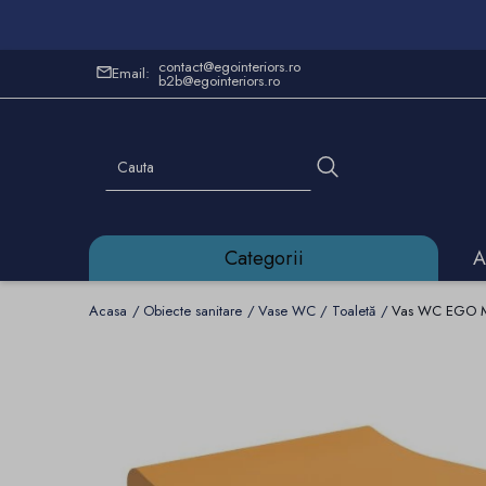
contact@egointeriors.ro
Email:
b2b@egointeriors.ro
Categorii
A
Acasa
Obiecte sanitare
Vase WC / Toaletă
Vas WC EGO Mic