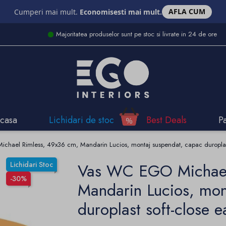
AFLA CUM
Cumperi mai mult.
Economisesti mai mult.
Majoritatea produselor sunt pe stoc si livrate in 24 de ore
casa
Lichidari de stoc
Best Deals
P
hael Rimless, 49x36 cm, Mandarin Lucios, montaj suspendat, capac duroplast 
Lichidari Stoc
Vas WC EGO Michael
-30%
Mandarin Lucios, mon
duroplast soft-close e