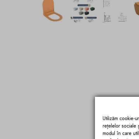
Utilizăm cookie-ur
rețelelor sociale
modul în care utili