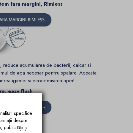
stem fara margini, Rimless
, reduce acumularea de bacterii, calcar si
mul de apa necesar pentru spalare. Aceasta
inerea igienei si economisirea apei!
ra, easy flush
nalități specifice
formații despre
publicității și