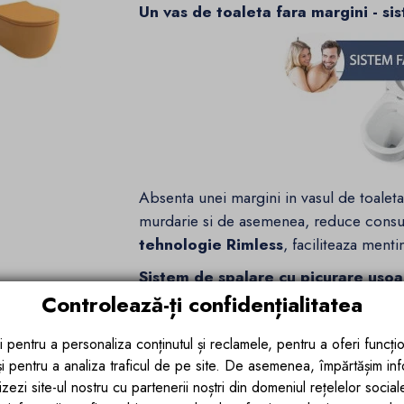
Un vas de toaleta fara margini - si
Absenta unei margini in vasul de toaleta
murdarie si de asemenea, reduce consu
tehnologie Rimless
, faciliteaza ment
Sistem de spalare cu picurare usoa
Controlează-ți confidențialitatea
i pentru a personaliza conținutul și reclamele, pentru a oferi funcțio
 și pentru a analiza traficul de pe site. De asemenea, împărtășim in
zezi site-ul nostru cu partenerii noștri din domeniul rețelelor sociale, 