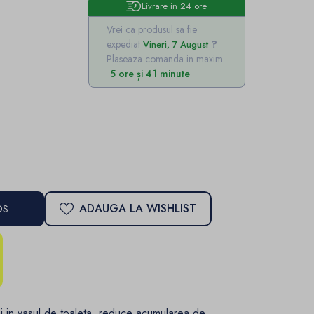
Livrare in 24 ore
Vrei ca produsul sa fie
expediat
Vineri, 7 August
Plaseaza comanda in maxim
5 ore și 41 minute
ADAUGA LA WISHLIST
OS
i in vasul de toaleta reduce acumularea de