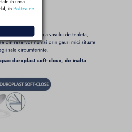
ctate în urma
rdul, în
Politica de
e
ste o flansa inchisa a vasului de toaleta,
iese din rezervor numai prin gauri mici situate
egii sale circumferinte.
pac duroplast soft-close, de inalta