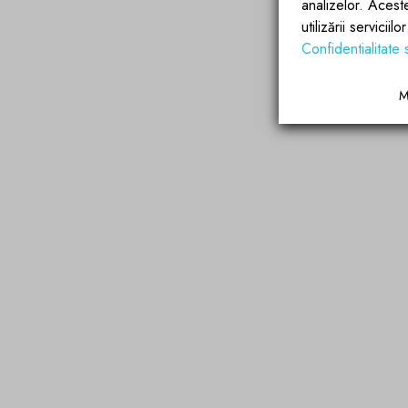
analizelor. Acest
utilizării servicii
Confidentialitate 
M