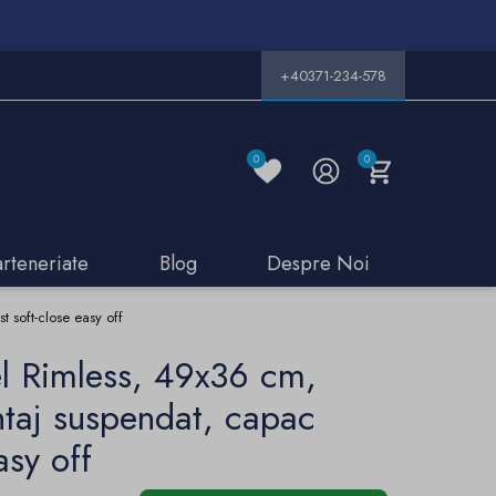
+40371-234-578
0
0
arteneriate
Blog
Despre Noi
soft-close easy off
 Rimless, 49x36 cm,
taj suspendat, capac
asy off