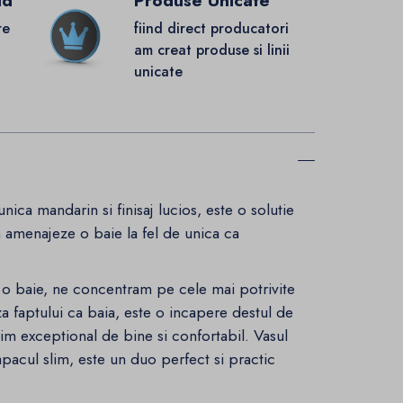
id
Produse Unicate
re
fiind direct producatori
.
am creat produse si linii
unicate
ica mandarin si finisaj lucios, este o solutie
sa amenajeze o baie la fel de unica ca
m o baie, ne concentram pe cele mai potrivite
a faptului ca baia, este o incapere destul de
tim exceptional de bine si confortabil. Vasul
cul slim, este un duo perfect si practic