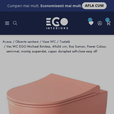
AFLA CUM
Cumperi mai mult.
Economisesti mai mult.
0
0
Acasa
Obiecte sanitare
Vase WC / Toaletă
Vas WC EGO Michael Rimless, 49x36 cm, Roz Somon, Power Colour,
semi-mat, montaj suspendat, capac duroplast soft-close easy off