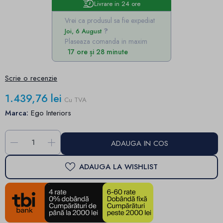
Livrare in 24 ore
Vrei ca produsul sa fie expediat
Joi, 6 August
Plaseaza comanda in maxim
17 ore și 28 minute
Scrie o recenzie
1.439,76 lei
Cu TVA
Marca:
Ego Interiors
-
+
ADAUGA IN COS
ADAUGA LA WISHLIST