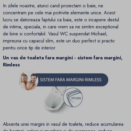
In zilele noastre, atunci cand proiectam o baie, ne
concentram pe cele mai potrivite elemente unice. Acest
lucru se datoreaza faptului ca baia, este o incapere destul
de intima, speciala, in care vrem sa ne simtim exceptional
de bine si confortabil. Vasul WC suspendat Michael,
impreuna cu capacul slim, este un duo perfect si practic
pentru orice tip de interior.
Un vas de toaleta fara margini - sistem fara margini,
Rimless
Absenta unei margini in vasul de toaleta, reduce acumularea
de bacterii, calcar si murdarie si de asemenea, reduce