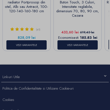
radiator Portprosop din
Buton Touch, 3 Culori,
R
otel, Alb sau Antracit, 100-
Intensitate reglabila,
120-140-160-180 cm
dimensiuni 70, 80, 90 cm,
Cezara
(41)
Pret
Pret de baza
433,60 lei
619,43 lei
Pret
828,09 lei
Economisesti
185.83 lei
VEZI VARIANTELE
VEZI VARIANTELE
Link-uri Utile
Politica de Confidentialitate si Utilizare Cookie-uri
Cookies