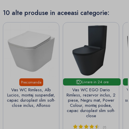
10 alte produse in aceeasi categorie:
Livrare in 24 ore
Precomanda
Vas WC Rimless, Alb
Vas WC EGO Dario
V
Lucios, montaj suspendat,
Rimless, rezervor inclus, 2
capac duroplast slim soft-
piese, Negru mat, Power
su
close inclus, Alfonso
Colour, montaj podea,
capac duroplast slim soft-
close
(7)