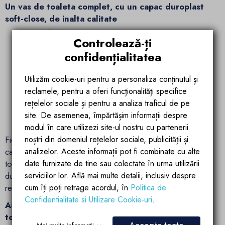
Un vas de toaleta complet, cu un capac duroplast
soft-close, de inalta calitate
Controlează-ți
confidențialitatea
Utilizăm cookie-uri pentru a personaliza conținutul și
reclamele, pentru a oferi funcționalități specifice
rețelelor sociale și pentru a analiza traficul de pe
site. De asemenea, împărtășim informații despre
modul în care utilizezi site-ul nostru cu partenerii
noștri din domeniul rețelelor sociale, publicității și
Fiecare toaleta Michael, este intotdeauna completata, cu un
analizelor. Aceste informații pot fi combinate cu alte
capac de toaleta cu inchidere soft-close. Capacele de
date furnizate de tine sau colectate în urma utilizării
toaleta, sunt fabricate din material de inalta calitate -
serviciilor lor. Află mai multe detalii, inclusiv despre
duroplast si de obicei vin intr-o versiune traditionala - mai
cum îți poți retrage acordul, în
Politica de
rezistenta, usoara si subtire.
Confidentialitate si Utilizare Cookie-uri
.
Asamblare si demontare usoara a scaunului de
toaleta - sistem easy off