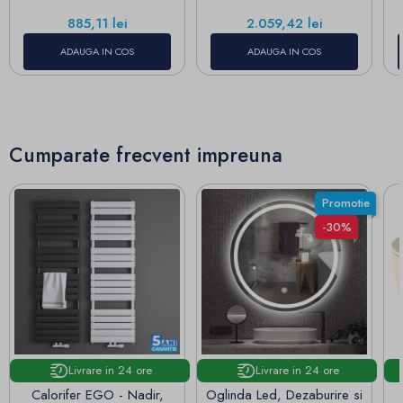
Pret
Pret
885,11 lei
2.059,42 lei
ADAUGA IN COS
ADAUGA IN COS
Cumparate frecvent impreuna
Promotie
-30%
Livrare in 24 ore
Livrare in 24 ore
Calorifer EGO - Nadir,
Oglinda Led, Dezaburire si