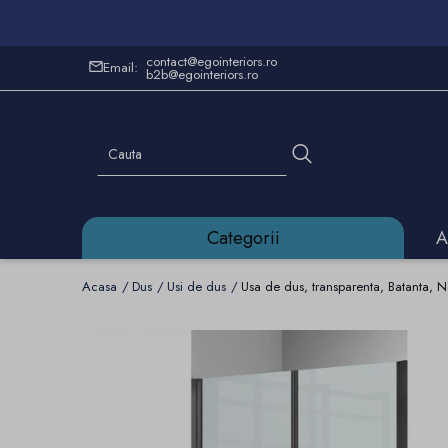
contact@egointeriors.ro
Email:
b2b@egointeriors.ro
Categorii
A
Acasa
Dus
Usi de dus
Usa de dus, transparenta, Batanta, 