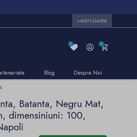
+40371-234-578
0
0
arteneriate
Blog
Despre Noi
li
enta, Batanta, Negru Mat,
m, dimensiniuni: 100,
Napoli