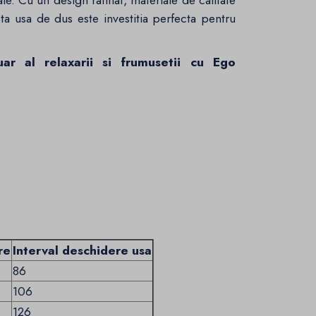
ale. Cu un design rafinat, materiale de calitate
sta usa de dus este investitia perfecta pentru
uar al relaxarii si frumusetii cu Ego
re
Interval deschidere usa
86
106
126