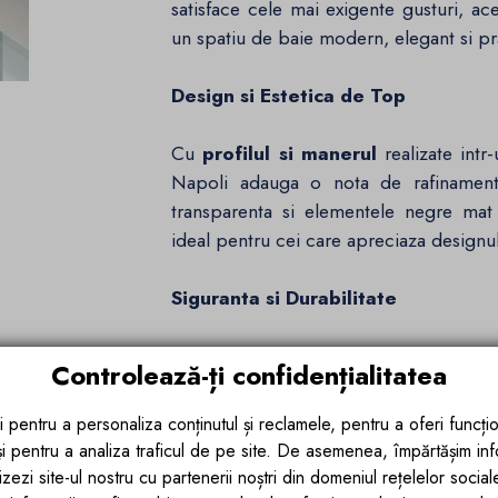
satisface cele mai exigente gusturi, ac
un spatiu de baie modern, elegant si pr
Design si Estetica de Top
Cu
profilul si manerul
realizate intr
Napoli adauga o nota de rafinament si
transparenta si elementele negre mat
ideal pentru cei care apreciaza designul
Siguranta si Durabilitate
Fabricata din
sticla securizata de 
Controlează-ți confidențialitatea
siguranta si rezistenta in utilizare. Stic
obisnuita, reducand semnificativ riscul 
i pentru a personaliza conținutul și reclamele, pentru a oferi funcțio
un mediu umed si solicitant cum este ba
 și pentru a analiza traficul de pe site. De asemenea, împărtășim in
zezi site-ul nostru cu partenerii noștri din domeniul rețelelor sociale, 