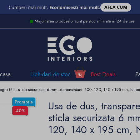
AFLA CUM
Cumperi mai mult.
Economisesti mai mult.
Majoritatea produselor sunt pe stoc si livrate in 24 de ore
casa
Lichidari de stoc
Best Deals
P
Negru Mat, sticla securizata 6 mm, dimensiniuni: 100, 120, 140 x 195 cm, Napo
Promotie
Usa de dus, transpar
-40%
sticla securizata 6 m
120, 140 x 195 cm, 