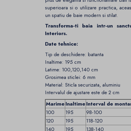
plus de eleganta si functionalitate baii t
superioara si o utilizare practica, acea
un spatiu de baie modern si stilat.
Transforma-ti baia intr-un sanct
Interiors.
Date tehnice:
Tip de deschidere: batanta
Inaltime: 195 cm
Latime: 100,120,140 cm
Grosimea sticlei: 6 mm
Material: Sticla securizata, aluminiu
Intervalul de ajustare este de 2 cm
Marime
Inaltime
Interval de monta
100
195
98-100
120
195
118-120
140
195
138-140