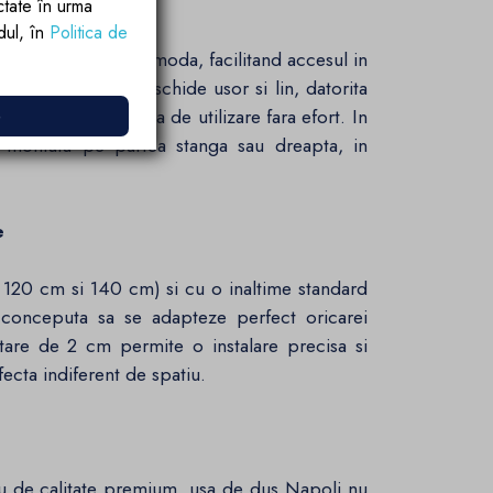
ctate în urma
rdul, în
Politica de
lizare extrem de comoda, facilitand accesul in
mentar. Usa se deschide usor si lin, datorita
e
gurand o experienta de utilizare fara efort. In
i montata pe partea stanga sau dreapta, in
e
, 120 cm si 140 cm) si cu o inaltime standard
onceputa sa se adapteze perfect oricarei
ustare de 2 cm permite o instalare precisa si
fecta indiferent de spatiu.
iu de calitate premium, usa de dus Napoli nu