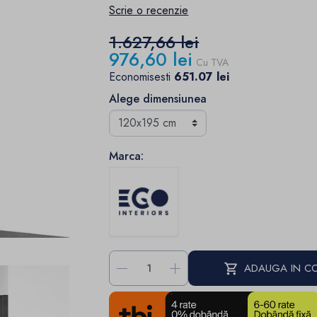
Scrie o recenzie
1.627,66 lei
976,60 lei
Cu TVA
Economisesti
651.07 lei
Alege dimensiunea
Marca:
-
+
ADAUGA IN C