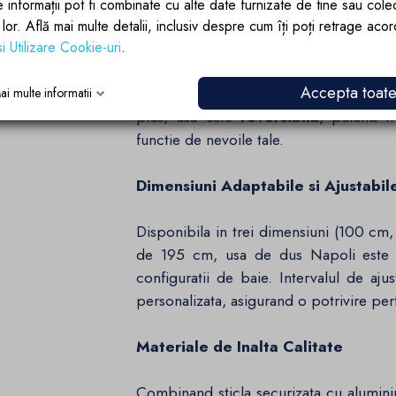
Functionalitate si Confort
e informații pot fi combinate cu alte date furnizate de tine sau cole
lor lor. Află mai multe detalii, inclusiv despre cum îți poți retrage aco
Tipul de deschidere batanta ofera o uti
si Utilizare Cookie-uri
.
cabina de dus fara a ocupa spatiu supli
Accepta toat
mecanismului de calitate superioara, asi
ai multe informatii
plus, usa este
reversibila
, putand f
functie de nevoile tale.
Dimensiuni Adaptabile si Ajustabil
Disponibila in trei dimensiuni (100 cm
de 195 cm, usa de dus Napoli este c
configuratii de baie. Intervalul de aj
personalizata, asigurand o potrivire per
Materiale de Inalta Calitate
Combinand sticla securizata cu alumin