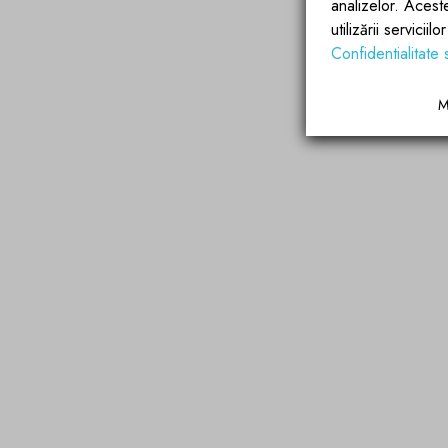
analizelor. Acest
utilizării servicii
Confidentialitate 
M