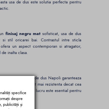
easta usa de dus este solutia perfecta pentru
actic.
-un
finisaj negru mat
sofisticat, usa de dus
 stil oricarei bai. Contrastul intre sticla
 ofera un aspect contemporan si atragator,
 de inalta clasa.
6 mm grosime
, usa de dus Napoli garanteaza
la securizata este mult mai rezistenta decat cea
de accidente. Acest lucru este esential pentru
nalități specifice
ia.
formații despre
publicității și