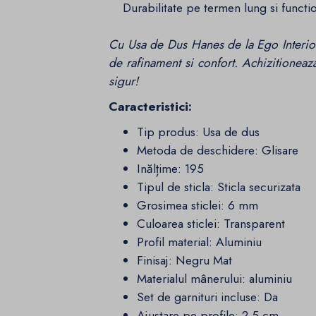
Durabilitate pe termen lung si functio
Cu Usa de Dus Hanes de la Ego Interiors
de rafinament si confort. Achizitionea
sigur!
Caracteristici:
Tip produs:
Usa de dus
Metoda de deschidere:
Glisare
Inălțime
:
195
Tipul de sticla:
Sticla securizata
Grosimea sticlei:
6 mm
Culoarea sticlei:
Transparent
Profil material:
Aluminiu
Finisaj
:
Negru
Mat
Materialul mânerului:
aluminiu
Set de garnituri incluse:
Da
Ajustare pe profile: 2.5 cm