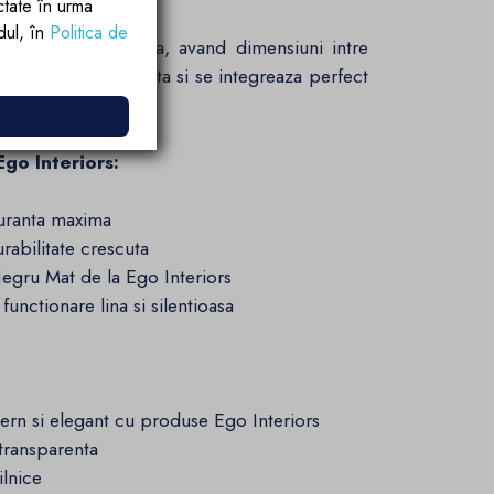
ctate în urma
rdul, în
Politica de
usa noastra glisanta, avand dimensiuni intre
un plus de eleganta si se integreaza perfect
e
go Interiors:
uranta maxima
rabilitate crescuta
gru Mat de la Ego Interiors
nctionare lina si silentioasa
rn si elegant cu produse Ego Interiors
transparenta
ilnice