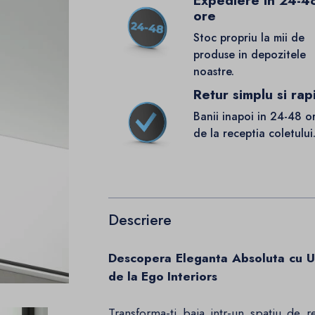
Expediere in 24-4
ore
Stoc propriu la mii de
produse in depozitele
noastre.
Retur simplu si rap
Banii inapoi in 24-48 o
de la receptia coletului
Descriere
Descopera Eleganta Absoluta cu U
de la Ego Interiors
Transforma-ti baia intr-un spatiu de r