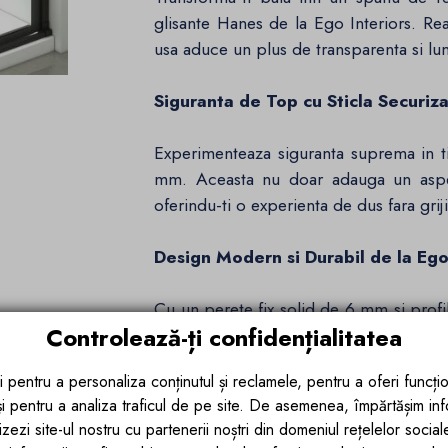
glisante Hanes de la Ego Interiors. Rea
usa aduce un plus de transparenta si lum
Siguranta de Top cu Sticla Securi
Experimenteaza siguranta suprema in ti
mm. Aceasta nu doar adauga un aspect
oferindu-ti o experienta de dus fara griji
Design Modern si Durabil de la Ego
Cu un perete fix solid de 6 mm si prof
Controlează-ți confidențialitatea
doar impresioneaza estetic, ci si ofera 
duble din otel inoxidabil, marca Ego I
i pentru a personaliza conținutul și reclamele, pentru a oferi funcțio
si o functionalitate net superioara.
 și pentru a analiza traficul de pe site. De asemenea, împărtășim in
zezi site-ul nostru cu partenerii noștri din domeniul rețelelor sociale, 
Dimensiuni Adaptable, Profil Negr