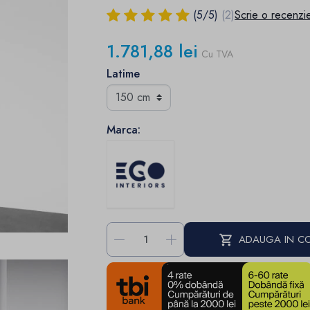
(
5
/
5
)
(2)
Scrie o recenzi
1.781,88 lei
Cu TVA
Latime
Marca:
-
+
ADAUGA IN C