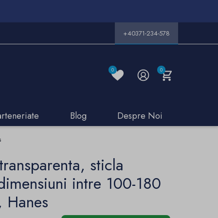
+40371-234-578
0
0
arteneriate
Blog
Despre Noi
s
transparenta, sticla
dimensiuni intre 100-180
, Hanes