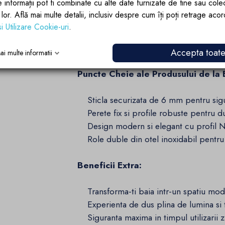
e informații pot fi combinate cu alte date furnizate de tine sau cole
lor lor. Află mai multe detalii, inclusiv despre cum îți poți retrage aco
Creeaza-ti spatiul de baie perfect cu 
si Utilizare Cookie-uri
.
100-180 cm. Profilul Negru Mat adauga 
in orice design de baie.
Accepta toat
ai multe informatii
Puncte Cheie ale Produsului de la E
Sticla securizata de 6 mm pentru sig
Perete fix si profile robuste pentru du
Design modern si elegant cu profil Ne
Role duble din otel inoxidabil pentru fu
Beneficii Extra:
Transforma-ti baia intr-un spatiu mode
Experienta de dus plina de lumina si 
Siguranta maxima in timpul utilizarii z