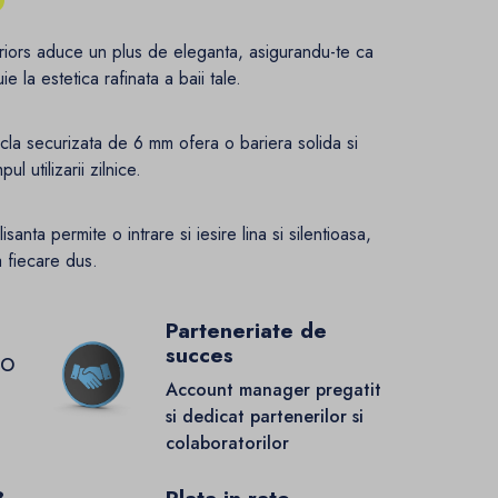
riors aduce un plus de eleganta, asigurandu-te ca
e la estetica rafinata a baii tale.
icla securizata de 6 mm ofera o bariera solida si
l utilizarii zilnice.
isanta permite o intrare si iesire lina si silentioasa,
a fiecare dus.
Parteneriate de
succes
GO
Account manager pregatit
si dedicat partenerilor si
colaboratorilor