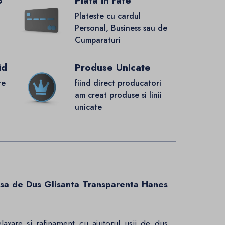
8
Plata in rate
Plateste cu cardul
Personal, Business sau de
Cumparaturi
id
Produse Unicate
re
fiind direct producatori
.
am creat produse si linii
unicate
sa de Dus Glisanta Transparenta Hanes
elaxare si rafinament cu ajutorul usii de dus