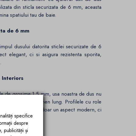
lizata din sticla securizata de 6 mm, aceasta
ina spatiului tau de baie.
zata de 6 mm
mpul dusului datorita sticlei securizate de 6
 elegant, ci si asigura rezistenta sporita,
.
 Interiors
ile de grosime 1.5 mm, usa noastra de dus nu
durabilitate pe termen lung. Profilele cu role
nteriors, adauga nu doar un aspect modern, ci
nalități specifice
formații despre
publicității și
u Mat Elegant