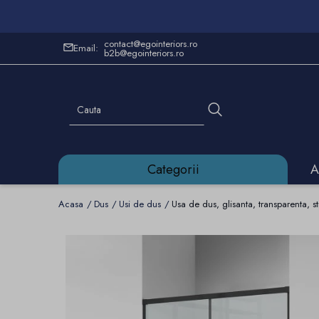
contact@egointeriors.ro
Email:
b2b@egointeriors.ro
Categorii
A
Acasa
Dus
Usi de dus
Usa de dus, glisanta, transparenta, 