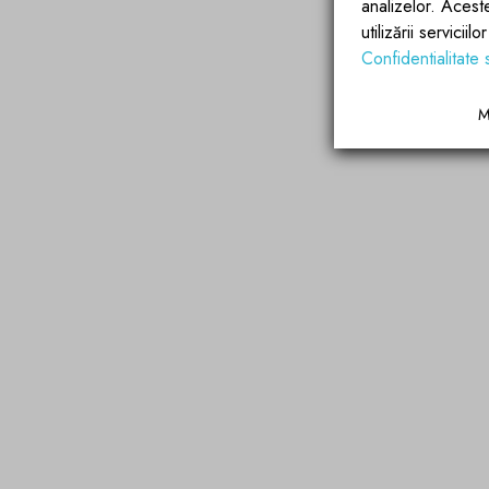
analizelor. Acest
utilizării servicii
Confidentialitate 
M