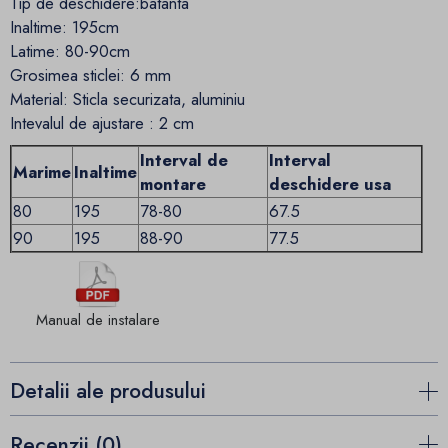
Tip de deschidere:batanta
Inaltime: 195cm
Latime: 80-90cm
Grosimea sticlei: 6 mm
Material: Sticla securizata, aluminiu
Intevalul de ajustare : 2 cm
Interval de
Interval
Marime
Inaltime
montare
deschidere usa
80
195
78-80
67.5
90
195
88-90
77.5
Manual de instalare
Detalii ale produsului
Recenzii (0)