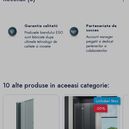
Garantia calitatii
Parteneriate de
succes
Produsele brandului EGO
Account manager
sunt fabricate dupa
pregatit si dedicat
ultimele tehnologii de
partenerilor si
calitate si inovatie
colaboratorilor
10 alte produse in aceeasi categorie:
Lichidari Stoc
-20%