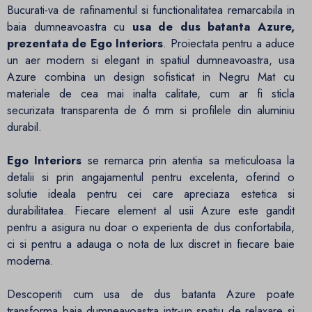
Bucurati-va de rafinamentul si functionalitatea remarcabila in
baia dumneavoastra cu
usa de dus batanta Azure,
prezentata de Ego Interiors
. Proiectata pentru a aduce
un aer modern si elegant in spatiul dumneavoastra, usa
Azure combina un design sofisticat in Negru Mat cu
materiale de cea mai inalta calitate, cum ar fi sticla
securizata transparenta de 6 mm si profilele din aluminiu
durabil.
Ego Interiors
se remarca prin atentia sa meticuloasa la
detalii si prin angajamentul pentru excelenta, oferind o
solutie ideala pentru cei care apreciaza estetica si
durabilitatea. Fiecare element al usii Azure este gandit
pentru a asigura nu doar o experienta de dus confortabila,
ci si pentru a adauga o nota de lux discret in fiecare baie
moderna.
Descoperiti cum usa de dus batanta Azure poate
transforma baia dumneavoastra intr-un spatiu de relaxare si