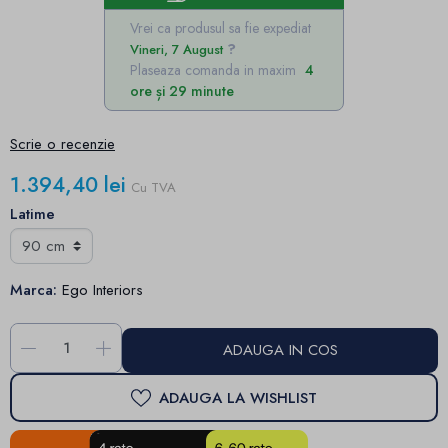
Vrei ca produsul sa fie expediat
Vineri, 7 August
Plaseaza comanda in maxim
4
ore și 29 minute
Scrie o recenzie
1.394,40 lei
Cu TVA
Latime
Marca:
Ego Interiors
-
+
ADAUGA IN COS
ADAUGA LA WISHLIST