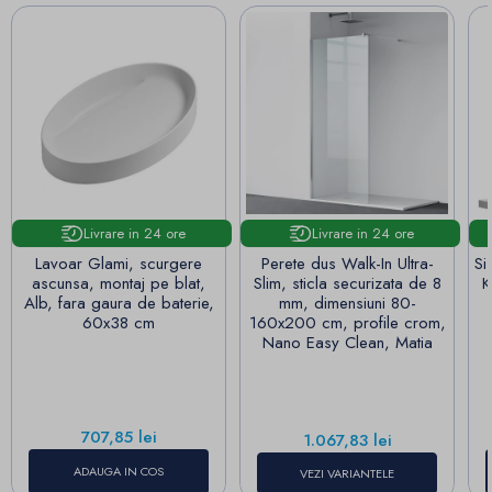
Livrare in 24 ore
Livrare in 24 ore
Lavoar Glami, scurgere
Perete dus Walk-In Ultra-
Si
ascunsa, montaj pe blat,
Slim, sticla securizata de 8
K
Alb, fara gaura de baterie,
mm, dimensiuni 80-
60x38 cm
160x200 cm, profile crom,
Nano Easy Clean, Matia
Pret
707,85 lei
Pret
1.067,83 lei
ADAUGA IN COS
VEZI VARIANTELE