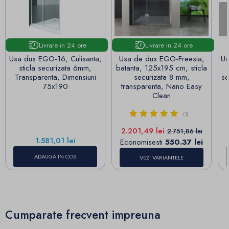
Livrare in 24 ore
Livrare in 24 ore
Usa dus EGO-16, Culisanta,
Usa de dus EGO-Freesia,
Us
sticla securizata 6mm,
batanta, 125x195 cm, sticla
Transparenta, Dimensiuni
securizata 8 mm,
se
75x190
transparenta, Nano Easy
Clean
(1)
Pret
Pret de baza
2.201,49 lei
2.751,86 lei
Pret
1.581,01 lei
Economisesti
550.37 lei
ADAUGA IN COS
VEZI VARIANTELE
Cumparate frecvent impreuna