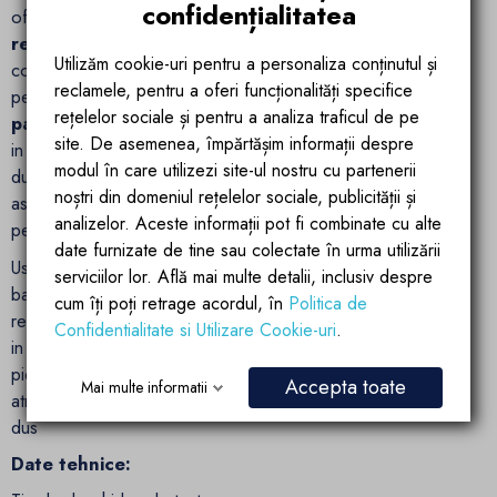
confidențialitatea
ofere flexibilitate maxima in amenajarea baii dvs., fiind
reversibila
si usor de montat in functie de preferintele si
Utilizăm cookie-uri pentru a personaliza conținutul și
configuratia spatiului dumneavoastra. Aceasta caracteristica
reclamele, pentru a oferi funcționalități specifice
permite instalarea
atat pe partea stanga, cat si pe
rețelelor sociale și pentru a analiza traficul de pe
partea dreapta a deschiderii de dus
, oferind libertate
site. De asemenea, împărtășim informații despre
in designul interior. Indiferent de cum este configurata baia
modul în care utilizezi site-ul nostru cu partenerii
dumneavoastra, usa de dus Azure se adapteaza perfect,
noștri din domeniul rețelelor sociale, publicității și
asigurand o integrare armonioasa si functionalitate optima
analizelor. Aceste informații pot fi combinate cu alte
pentru fiecare utilizator.
date furnizate de tine sau colectate în urma utilizării
Usa de dus Azure nu doar ca imbunatateste functionalitatea
serviciilor lor. Află mai multe detalii, inclusiv despre
baii tale, dar transforma spatiul intr-o oaza de relaxare si lux,
cum îți poți retrage acordul, în
Politica de
reflectand standardele inalte ale
brandului Ego Interiors
Confidentialitate si Utilizare Cookie-uri
.
in fiecare aspect. Alege sa iti completezi baia cu aceasta
piesa de mobilier eleganta si practica, care nu doar ca
Accepta toate
Mai multe informatii
atrage privirile, dar si imbunatateste experienta ta zilnica de
dus
Date tehnice: