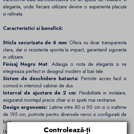
eleganta, unde fiecare utilizare devine o experienta placuta
si rafinata.
Caracteristici si beneficii:
Sticla securizata de 6 mm:
Ofera nu doar transparenta
clara, dar si rezistenta sporita la impact, garantand siguranta
in utilizare.
Finisaj Negru Mat
: Adauga o nota de eleganta si se
integreaza perfect in designul modern al baii tale.
Sistem de deschidere batanta:
Permite acces facil si
comod in interiorul cabinei de dus.
Interval de ajustare de 2 cm:
Flexibilitate in instalare,
asigurand montajul precis chiar si in spatii mai restranse.
Design ergonomic:
Latime intre 80 si 90 cm si o inaltime
de 195 cm, potrivite pentru diversele nevoi si configuratii de
baie.
Controlează-ți
Usa de dus Azure de la Ego Interiors este proiectata sa