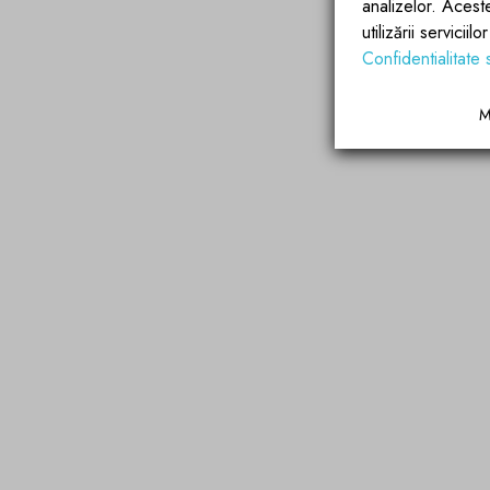
analizelor. Acest
utilizării servicii
Confidentialitate 
M