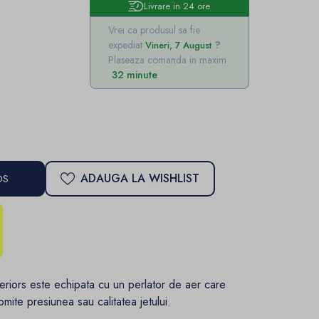
Livrare in 24 ore
Vrei ca produsul sa fie
expediat
Vineri, 7 August
Plaseaza comanda in maxim
32 minute
ADAUGA LA WISHLIST
OS
teriors este echipata cu un perlator de aer care
ite presiunea sau calitatea jetului.