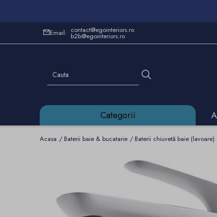
contact@egointeriors.ro
Email:
b2b@egointeriors.ro
Categorii
A
Acasa
Baterii baie & bucatarie
Baterii chiuvetă baie (lavoare)