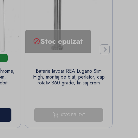
Stoc epuizat


Chrome,
Baterie lavoar REA Lugano Slim
Bateri
om,
High, montaj pe blat, perlator, cap
otel 
ebit
rotativ 360 grade, finisaj crom
STOC EPUIZAT