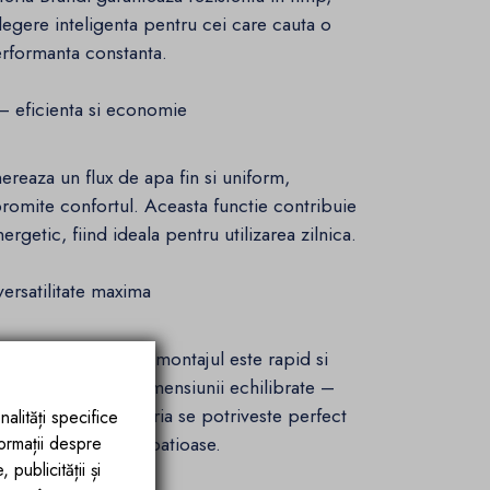
legere inteligenta pentru cei care cauta o
erformanta constanta.
 – eficienta si economie
ereaza un flux de apa fin si uniform,
omite confortul. Aceasta functie contribuie
nergetic, fiind ideala pentru utilizarea zilnica.
ersatilitate maxima
 instalare intuitiv, montajul este rapid si
ienta tehnica. Cu dimensiunii echilibrate –
time 4.8 cm – bateria se potriveste perfect
nalități specifice
inimaliste la cele spatioase.
formații despre
publicității și