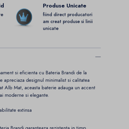
id
Produse Unicate
re
fiind direct producatori
.
am creat produse si linii
unicate
nament si eficienta cu Bateria Brandi de la
 apreciaza designul minimalist si calitatea
icat Alb Mat, aceasta baterie adauga un accent
ai moderne si elegante.
bilitate extinsa
ateria Brandi garanteaza rezistenta in timp,