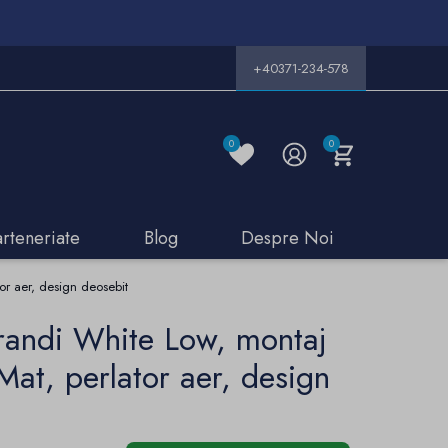
+40371-234-578
0
0
arteneriate
Blog
Despre Noi
or aer, design deosebit
randi White Low, montaj
 Mat, perlator aer, design