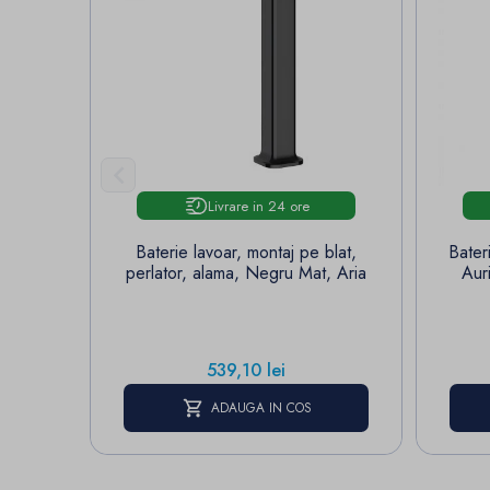

Livrare in 24 ore
Baterie lavoar, montaj pe blat,
Bater
perlator, alama, Negru Mat, Aria
Aur
Pret
539,10 lei
ADAUGA IN COS