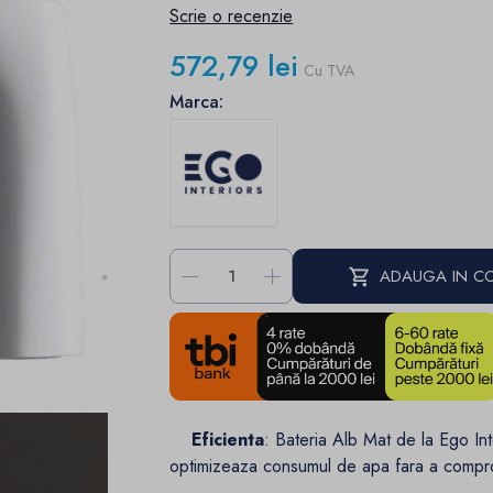
Scrie o recenzie
572,79 lei
Cu TVA
Marca:
-
+
ADAUGA IN C
Eficienta
: Bateria Alb Mat de la Ego In
optimizeaza consumul de apa fara a comprom