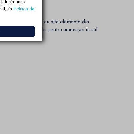
ctate în urma
rdul, în
Politica de
za un contrast elegant cu alte elemente din
Este o alegere ideala pentru amenajari in stil
e