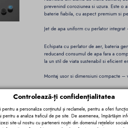
prevenind coroziunea si uzura. Este o a
baterie fiabila, cu aspect premium si p
Jet de apa uniform cu perlator integrat
Echipata cu perlator de aer, bateria gen
reducand consumul de apa fara a compr
la un stil de viata sustenabil si eficient e
Montaj usor si dimensiuni compacte – v
Datorita conectorului DIN si sistemului de
Controlează-ți confidențialitatea
accesibil, chiar si pentru cei fara exper
inaltime 16.5 cm, adancime 12.8 cm, la
i pentru a personaliza conținutul și reclamele, pentru a oferi funcțio
in bai de orice dimensiune, de la cele m
 și pentru a analiza traficul de pe site. De asemenea, împărtășim in
zezi site-ul nostru cu partenerii noștri din domeniul rețelelor sociale, 