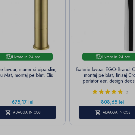
Livrare in 24 ore
Livrare in 24 ore
ie lavoar, maner si pipa slim,
Baterie lavoar EGO-Brandi 
iu Mat, montaj pe blat, Elis
montaj pe blat, finisaj Cr
perlator aer, design deos
(2)
Pret
Pret
675,17 lei
808,65 lei
ADAUGA IN COS
ADAUGA IN COS