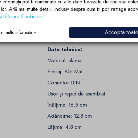
e informații pot fi combinate cu alte date furnizate de tine sau cole
Design minimalist, impact vizual maxim
lor lor. Află mai multe detalii, inclusiv despre cum îți poți retrage aco
si Utilizare Cookie-uri
.
Liniile curate si finisajul mat alb creea
baie, conferind un aer fresh si modern. 
Accepta toat
ai multe informatii
nordic, contemporan sau urban chic.
Date tehnice:
Material: alama
Finisaj: Alb Mat
Conector DIN
Ușor și rapid de asamblat
Înălțime: 16.5 cm
Adâncime: 12.8 cm
Lățime: 4.8 cm