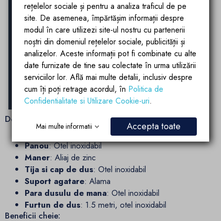
rețelelor sociale și pentru a analiza traficul de pe
site. De asemenea, împărtășim informații despre
modul în care utilizezi site-ul nostru cu partenerii
noștri din domeniul rețelelor sociale, publicității și
analizelor. Aceste informații pot fi combinate cu alte
date furnizate de tine sau colectate în urma utilizării
serviciilor lor. Află mai multe detalii, inclusiv despre
cum îți poți retrage acordul, în
Politica de
Confidentialitate si Utilizare Cookie-uri
.
Detalii componente:
Accepta toate
Mai multe informatii
Corp baterie
: Alama pentru rezistenta superioara
Panou
: Otel inoxidabil
Maner
: Aliaj de zinc
Tija si cap de dus
: Otel inoxidabil
Suport agatare
: Alama
Para dusulu de mana
: Otel inoxidabil
Furtun de dus
: 1.5 metri, otel inoxidabil
Beneficii cheie: