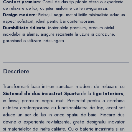
Confort premium
: Capul de dus tip ploaie ofera o experienta
de relaxare de lux, cu jeturi uniforme ce te revigoreaza.
Design modern
: Finisajul negru mat si liniile minimaliste aduc un
aspect sofisticat, ideal pentru bai contemporane.
Durabilitate ridicata
: Materialele premium, precum otelul
inoxidabil si alama, asigura rezistenta la uzura si coroziune,
garantand o utilizare indelungata.
Descriere
Transforma-ti baia intr-un sanctuar modern de relaxare cu
Sistemul de dus incastrat Sparta
de la
Ego Interiors
,
in finisaj premium negru mat. Proiectat pentru a combina
estetica contemporana cu functionalitatea de top, acest set
aduce un aer de lux in orice spatiu de baie. Fiecare dus
devine o experienta revitalizanta, gratie designului inovator
si materialelor de inalta calitate. Cu o baterie incastrata si un