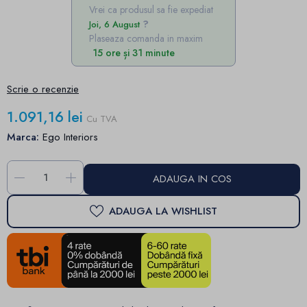
Vrei ca produsul sa fie expediat
Joi, 6 August
Plaseaza comanda in maxim
15 ore și 31 minute
Scrie o recenzie
1.091,16 lei
Cu TVA
Marca:
Ego Interiors
-
+
ADAUGA IN COS
ADAUGA LA WISHLIST