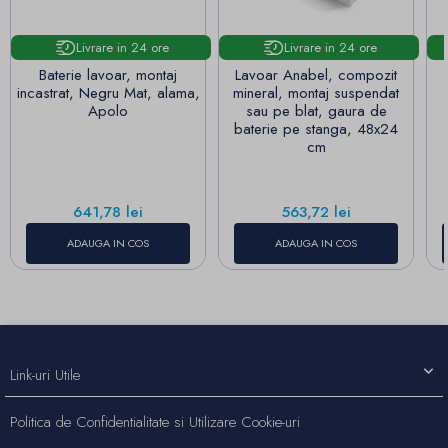
Livrare in 24 ore
Livrare in 24 ore
Baterie lavoar, montaj
Lavoar Anabel, compozit
incastrat, Negru Mat, alama,
mineral, montaj suspendat
Apolo
sau pe blat, gaura de
baterie pe stanga, 48x24
cm
Pret
Pret
641,78 lei
563,72 lei
ADAUGA IN COS
ADAUGA IN COS
Link-uri Utile
Politica de Confidentialitate si Utilizare Cookie-uri