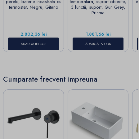
perete, baterie incastrata cu
temperatura, suport obiecte,
i
termostat, Negru, Gitano
3 functii, suport, Gun Grey,
Prisma
Pret
Pret
2.802,36 lei
1.881,66 lei
ADAUGA IN COS
ADAUGA IN COS
Cumparate frecvent impreuna