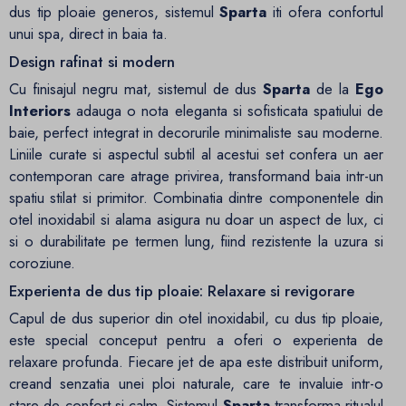
dus tip ploaie generos, sistemul
Sparta
iti ofera confortul
unui spa, direct in baia ta.
Design rafinat si modern
Cu finisajul negru mat, sistemul de dus
Sparta
de la
Ego
Interiors
adauga o nota eleganta si sofisticata spatiului de
baie, perfect integrat in decorurile minimaliste sau moderne.
Liniile curate si aspectul subtil al acestui set confera un aer
contemporan care atrage privirea, transformand baia intr-un
spatiu stilat si primitor. Combinatia dintre componentele din
otel inoxidabil si alama asigura nu doar un aspect de lux, ci
si o durabilitate pe termen lung, fiind rezistente la uzura si
coroziune.
Experienta de dus tip ploaie: Relaxare si revigorare
Capul de dus superior din otel inoxidabil, cu dus tip ploaie,
este special conceput pentru a oferi o experienta de
relaxare profunda. Fiecare jet de apa este distribuit uniform,
creand senzatia unei ploi naturale, care te invaluie intr-o
stare de confort si calm. Sistemul
Sparta
transforma ritualul