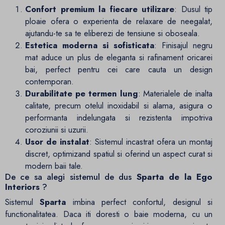
Confort premium la fiecare utilizare
: Dusul tip
ploaie ofera o experienta de relaxare de neegalat,
ajutandu-te sa te eliberezi de tensiune si oboseala.
Estetica moderna si sofisticata
: Finisajul negru
mat aduce un plus de eleganta si rafinament oricarei
bai, perfect pentru cei care cauta un design
contemporan.
Durabilitate pe termen lung
: Materialele de inalta
calitate, precum otelul inoxidabil si alama, asigura o
performanta indelungata si rezistenta impotriva
coroziunii si uzurii.
Usor de instalat
: Sistemul incastrat ofera un montaj
discret, optimizand spatiul si oferind un aspect curat si
modern baii tale.
De ce sa alegi sistemul de dus
Sparta de la Ego
Interiors
?
Sistemul
Sparta
imbina perfect confortul, designul si
functionalitatea. Daca iti doresti o baie moderna, cu un