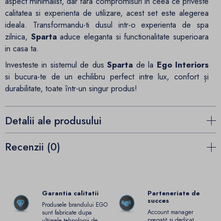
aspect minimalist, dar fara compromisuri in ceea ce priveste
calitatea si experienta de utilizare, acest set este alegerea
ideala. Transformandu-ti dusul intr-o experienta de spa
zilnica,
Sparta
aduce eleganta si functionalitate superioara
in casa ta.
Investeste in sistemul de dus
Sparta
de la
Ego Interiors
si bucura-te de un echilibru perfect intre lux, confort și
durabilitate, toate într-un singur produs!
Detalii ale produsului
Recenzii (0)
Garantia calitatii
Parteneriate de
succes
Produsele brandului EGO
Account manager
sunt fabricate dupa
pregatit si dedicat
ultimele tehnologii de