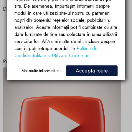
site. De asemenea, împărtășim informații despre
Dimensiuni mobilier:
modul în care utilizezi site-ul nostru cu partenerii
noștri din domeniul rețelelor sociale, publicității și
Fotoliu (2 buc): 80 x 80 x 68 cm
analizelor. Aceste informații pot fi combinate cu alte
date furnizate de tine sau colectate în urma utilizării
Canapea 3 locuri: 180 x 80 x 68 cm
serviciilor lor. Află mai multe detalii, inclusiv despre
cum îți poți retrage acordul, în
Politica de
Masuta de cafea: 100 x 60 x 40 cm
Confidentialitate si Utilizare Cookie-uri
.
Prezentare Mobilier Ray
Accepta toate
Mai multe informatii