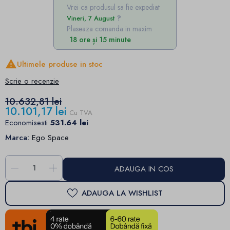
Vrei ca produsul sa fie expediat
Vineri, 7 August
Plaseaza comanda in maxim
18 ore și 15 minute

Ultimele produse in stoc
Scrie o recenzie
10.632,81 lei
10.101,17 lei
Cu TVA
Economisesti
531.64 lei
Marca:
Ego Space
-
+
ADAUGA IN COS
ADAUGA LA WISHLIST