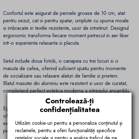
Confortul este asigurat de pernele groase de 10 cm, atat
pentru sezut, cat si pentru spatar, umplute cu spuma moale
si imbracate in textile rezistente, usor de intretinut. Designul
ergonomic transforma fiecare moment petrecut in aer liber
intr-o experienta relaxanta si placuta.
Setul include doua fotolii, o canapea cu trei locuri si o
masuta de cafea, oferind suficient spatiu pentru momente
de socializare sau relaxare alaturi de familie si prieteni.
Blatul masutei din aluminiu este rezistent si usor de curatat,
completand perfect estetica moderna a intregului ansamblu.
Controlează-ți
confidențialitatea
Ego Space imbina estetica cu durabilitatea si confortul,
oferind solutii premium pentru amenajarea spatiilor
exterioare. Fiecare piesa este proiectata cu atentie la detalii,
Utilizăm cookie-uri pentru a personaliza conținutul și
pentru a aduce un plus de eleganta si relaxare in aer liber.
reclamele, pentru a oferi funcționalități specifice
rețelelor sociale și pentru a analiza traficul de pe