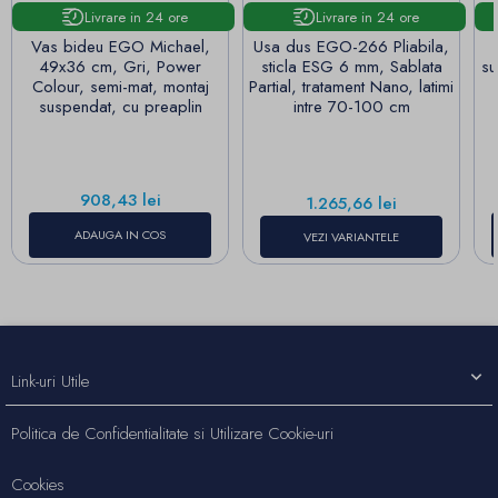
Livrare in 24 ore
Livrare in 24 ore
Vas bideu EGO Michael,
Usa dus EGO-266 Pliabila,
49x36 cm, Gri, Power
sticla ESG 6 mm, Sablata
su
Colour, semi-mat, montaj
Partial, tratament Nano, latimi
suspendat, cu preaplin
intre 70-100 cm
Pret
908,43 lei
Pret
1.265,66 lei
ADAUGA IN COS
VEZI VARIANTELE
Link-uri Utile
Politica de Confidentialitate si Utilizare Cookie-uri
Cookies