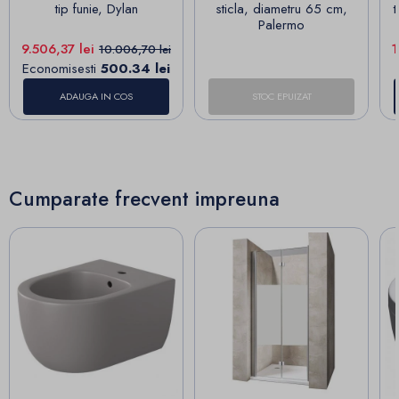
tip funie, Dylan
sticla, diametru 65 cm,
Palermo
Pret
Pret de baza
P
9.506,37 lei
1
10.006,70 lei
Economisesti
500.34 lei
ADAUGA IN COS
STOC EPUIZAT
Cumparate frecvent impreuna