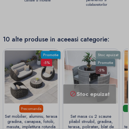
partenerilor si
calitate si inovatie
colaboratorilor
10 alte produse in aceeasi categorie:
Promotie
Stoc epuizat
-5%
Promotie
-5%
Stoc epuizat

Precomanda
Set mobilier, aluminiu, terasa
Set masa cu 2 scaune
gradina, canapea, fotolii,
pliabil stivuibil, gradina,
masuta, impletitura rotunda
terasa, poliratan, blat de
te