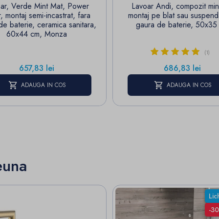
ar, Verde Mint Mat, Power
Lavoar Andi, compozit min
, montaj semi-incastrat, fara
montaj pe blat sau suspend
de baterie, ceramica sanitara,
gaura de baterie, 50x35
60x44 cm, Monza
(1)
Pret
Pret
657,83 lei
686,83 lei
ADAUGA IN COS
ADAUGA IN COS
euna
Lic
-3