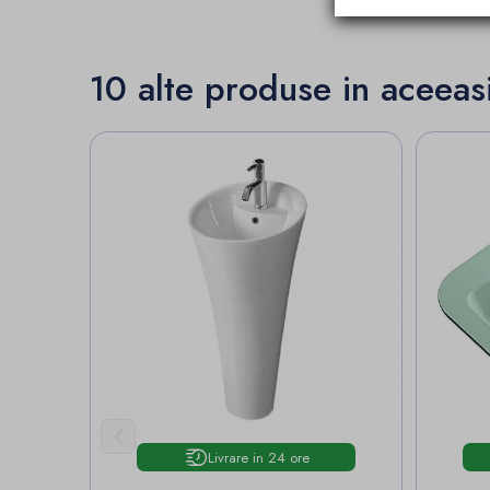
10 alte produse in aceeas

Livrare in 24 ore