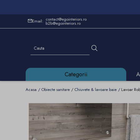
contact@egointeriors.ro
Email:
b2b@egointeriors.ro
Categorii
A
Acasa
Obiecte sanitare
Chiuvete & lavoare baie
Lavoar Rob