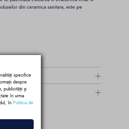
oduselor din ceramica sanitara, este pe
nalități specifice
formații despre
publicității și
ctate în urma
rdul, în
Politica de
e