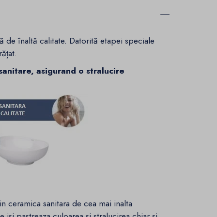
 de înaltă calitate. Datorită etapei speciale
ățat.
sanitare, asigurand o stralucire
in ceramica sanitara de cea mai inalta
le isi pastreaza culoarea si stralucirea chiar si