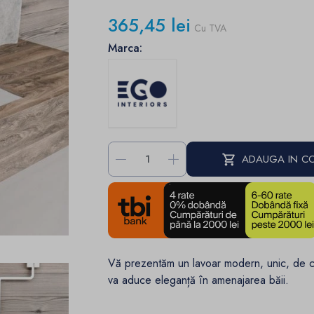
365,45 lei
Cu TVA
Marca:
-
+
ADAUGA IN C
Vă prezentăm un lavoar modern, unic, de cu
va aduce eleganță în amenajarea băii.