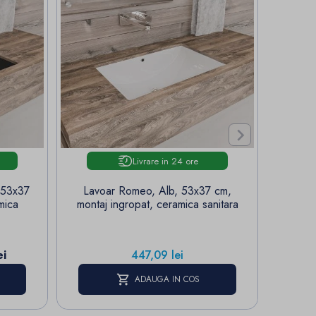

Livrare in 24 ore
 53x37
Lavoar Romeo, Alb, 53x37 cm,
Bate
mica
montaj ingropat, ceramica sanitara
Aur
aza
Pret
ei
447,09 lei
ADAUGA IN COS