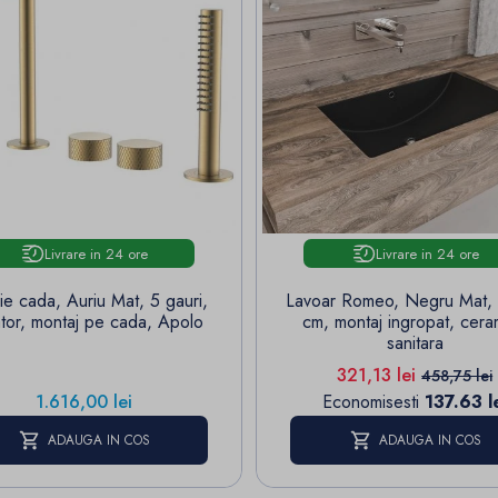
Livrare in 24 ore
Livrare in 24 ore
ie cada, Auriu Mat, 5 gauri,
Lavoar Romeo, Negru Mat,
ator, montaj pe cada, Apolo
cm, montaj ingropat, cera
sanitara
Pret
Pret de b
321,13 lei
458,75 lei
Pret
1.616,00 lei
Economisesti
137.63 l
ADAUGA IN COS
ADAUGA IN COS