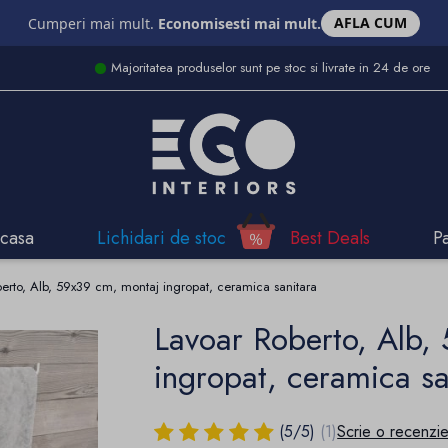
AFLA CUM
Cumperi mai mult.
Economisesti mai mult.
Majoritatea produselor sunt pe stoc si livrate in 24 de ore
casa
Lichidari de stoc
Best Deals
P
erto, Alb, 59x39 cm, montaj ingropat, ceramica sanitara
Lavoar Roberto, Alb,
ingropat, ceramica sa
(
5
/
5
)
(1)
Scrie o recenzi