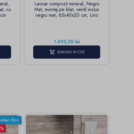
eral,
Lavoar compozit mineral, Negru
La
at, cu
Mat, montaj pe blat, ventil inclus
63x
 cm
negru mat, 65x40x20 cm, Lirio
Pret
1.695,05 lei
ADAUGA IN COS
hidari Stoc
0%