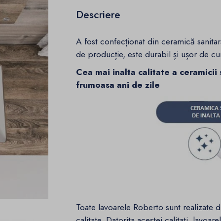
Descriere
A fost confecționat din ceramică sanitară
de producție, este durabil și ușor de cur
Cea mai inalta calitate a ceramicii 
frumoasa ani de zile
Toate lavoarele Roberto sunt realizate d
calitate. Datorita acestei calitati, lavoare