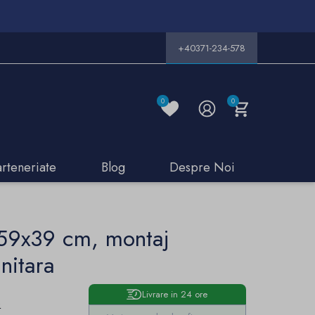
+40371-234-578
0
0
arteneriate
Blog
Despre Noi
 59x39 cm, montaj
nitara
Livrare in 24 ore
e