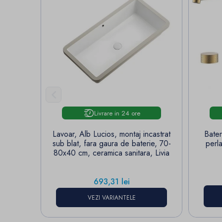

Livrare in 24 ore
Lavoar, Alb Lucios, montaj incastrat
Bater
sub blat, fara gaura de baterie, 70-
perl
80x40 cm, ceramica sanitara, Livia
Pret
693,31 lei
VEZI VARIANTELE