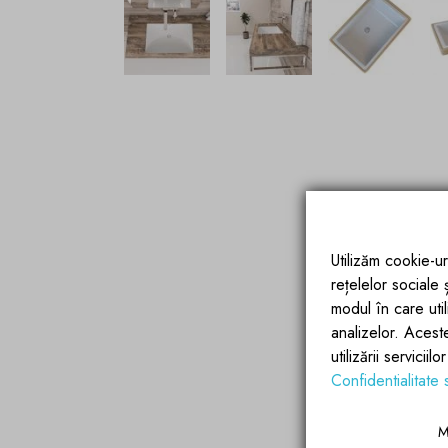
Utilizăm cookie-ur
rețelelor sociale
modul în care utili
analizelor. Acest
utilizării servicii
Confidentialitate 
M