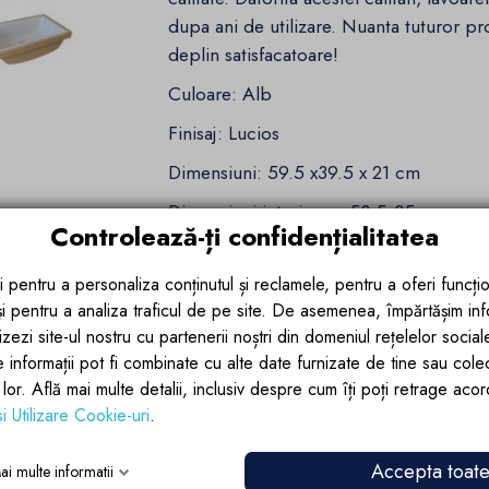
dupa ani de utilizare. Nuanta tuturor pr
deplin satisfacatoare!
Culoare: Alb
Finisaj: Lucios
Dimensiuni: 59.5 x39.5 x 21 cm
Dimensiuni interioare: 53.5x35 cm
Controlează-ți confidențialitatea
i pentru a personaliza conținutul și reclamele, pentru a oferi funcțio
Detalii ale produsului
 și pentru a analiza traficul de pe site. De asemenea, împărtășim in
zezi site-ul nostru cu partenerii noștri din domeniul rețelelor sociale, 
Recenzii (1)
e informații pot fi combinate cu alte date furnizate de tine sau cole
lor lor. Află mai multe detalii, inclusiv despre cum îți poți retrage aco
si Utilizare Cookie-uri
.
Accepta toat
ai multe informatii