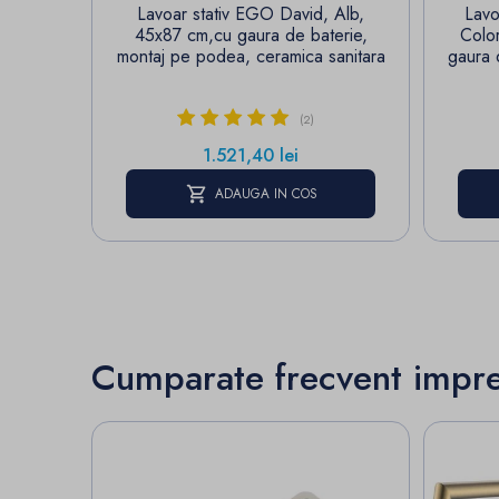
Lavoar stativ EGO David, Alb,
Lavo
45x87 cm,cu gaura de baterie,
Color
montaj pe podea, ceramica sanitara
gaura 
(2)
Pret
1.521,40 lei
ADAUGA IN COS
Cumparate frecvent impr