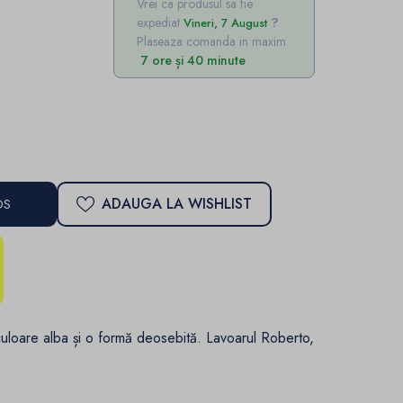
Vrei ca produsul sa fie
expediat
Vineri, 7 August
Plaseaza comanda in maxim
7 ore și 40 minute
ADAUGA LA WISHLIST
OS
loare alba și o formă deosebită. Lavoarul Roberto,