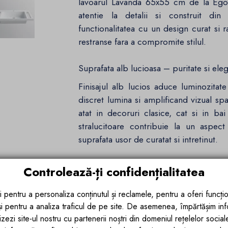
lavoarul Lavanda 65x55 cm de la Ego I
atentie la detalii si construit di
functionalitatea cu un design curat si r
restranse fara a compromite stilul.
Suprafata alb lucioasa – puritate si ele
Finisajul alb lucios aduce luminozitate
discret lumina si amplificand vizual spa
atat in decoruri clasice, cat si in ba
stralucitoare contribuie la un aspec
suprafata usor de curatat si intretinut.
Material durabil si constructie inteligent
Controlează-ți confidențialitatea
Lavoarul este fabricat din compozit min
i pentru a personaliza conținutul și reclamele, pentru a oferi funcțio
sa la umezeala, zgarieturi si pete. 
 și pentru a analiza traficul de pe site. De asemenea, împărtășim in
pastrandu-si aspectul impecabil chiar s
zezi site-ul nostru cu partenerii noștri din domeniul rețelelor sociale, 
este placuta la atingere si usor de igi