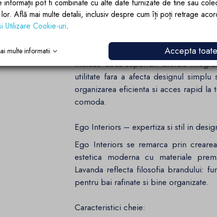
e informații pot fi combinate cu alte date furnizate de tine sau cole
functional.
lor lor. Află mai multe detalii, inclusiv despre cum îți poți retrage aco
si Utilizare Cookie-uri
.
Design compact si functionalitate eficie
Accepta toat
Cu dimensiuni de 65x55 cm, lavoarul L
ai multe informatii
Include doua suporturi laterale integ
utilitate fara a afecta designul simpl
organizarea eficienta si acces rapid la t
comoda.
Ego Interiors – expertiza si stil in desig
Ego Interiors se remarca prin creare
estetica moderna cu materiale premiu
Lavanda reflecta filosofia brandului: fu
pentru bai rafinate si bine organizate.
Caracteristici cheie: