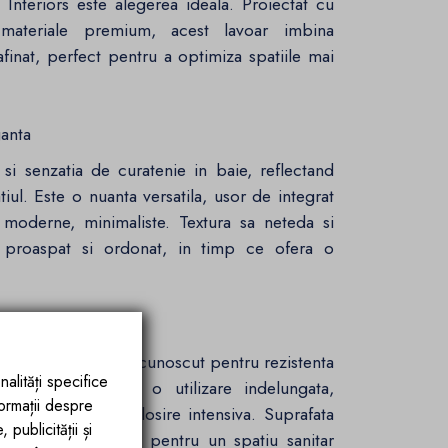
nteriors este alegerea ideala. Proiectat cu
n materiale premium, acest lavoar imbina
afinat, perfect pentru a optimiza spatiile mai
ganta
 si senzatia de curatenie in baie, reflectand
tiul. Este o nuanta versatila, usor de integrat
i moderne, minimaliste. Textura sa neteda si
t proaspat si ordonat, in timp ce ofera o
a
eral, un material recunoscut pentru rezistenta
nalități specifice
Acesta garanteaza o utilizare indelungata,
formații despre
i in conditii de folosire intensiva. Suprafata
publicității și
enizat, fiind ideala pentru un spatiu sanitar