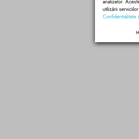
analizelor. Acest
utilizării servicii
Confidentialitate 
M