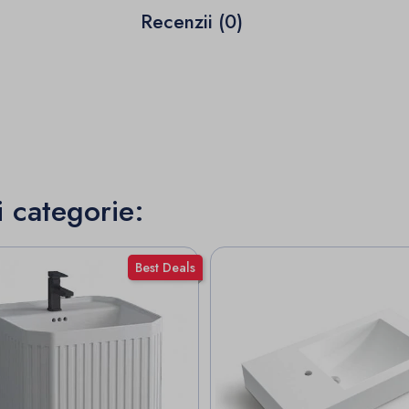
Recenzii (0)
i categorie:
Best Deals