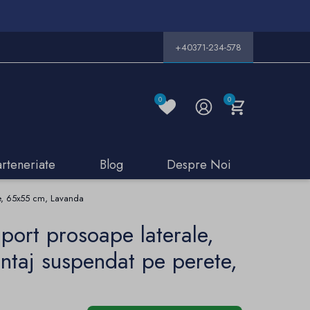
+40371-234-578
0
0
arteneriate
Blog
Despre Noi
ete, 65x55 cm, Lavanda
uport prosoape laterale,
ntaj suspendat pe perete,