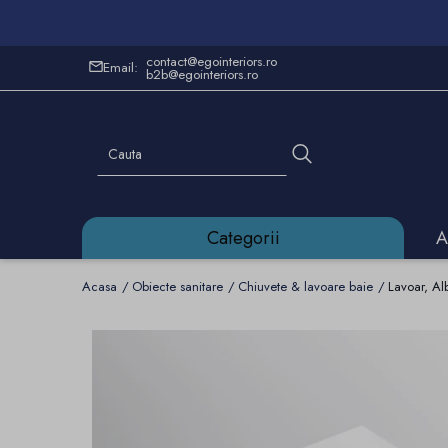
contact@egointeriors.ro
Email:
b2b@egointeriors.ro
Categorii
A
Acasa
Obiecte sanitare
Chiuvete & lavoare baie
Lavoar, Al