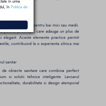
ctate în urma
rdul, în
Politica de
nta
e
avanda este optim pentru bai mici sau medii.
rate pentru prosoape, care adauga un plus de
u si elegant. Aceste elemente practice permit
extile, contribuind la o experienta zilnica mai
nul sanitar
a de obiecte sanitare care combina perfect
m si solutii tehnice inteligente. Lavoarul
nctionalitate, durabilitate si design atemporal