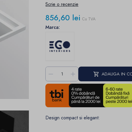
Scrie o recenzie
856,60 lei
Cu TVA
Marca:
-
+
ADAUGA IN C
Design compact si elegant: