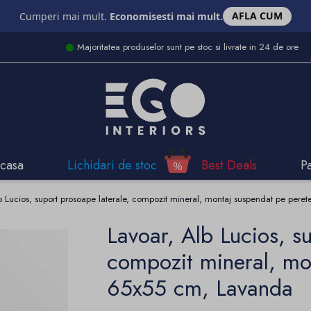
AFLA CUM
Cumperi mai mult.
Economisesti mai mult.
Majoritatea produselor sunt pe stoc si livrate in 24 de ore
casa
Lichidari de stoc
Best Deals
P
b Lucios, suport prosoape laterale, compozit mineral, montaj suspendat pe per
Lavoar, Alb Lucios, s
compozit mineral, mo
65x55 cm, Lavanda