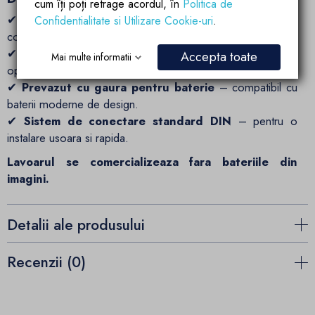
cum îți poți retrage acordul, în
Politica de
✔
Dimensiuni generoase (75x50x14 cm)
– spatiu
Confidentialitate si Utilizare Cookie-uri
.
confortabil pentru utilizare zilnica.
✔
Adancime de 8 cm
– previne imprastierea apei si
Accepta toate
Mai multe informatii
optimizeaza fluxul acesteia.
✔
Prevazut cu gaura pentru baterie
– compatibil cu
baterii moderne de design.
✔
Sistem de conectare standard DIN
– pentru o
instalare usoara si rapida.
Lavoarul se comercializeaza fara bateriile din
imagini.
Detalii ale produsului
Recenzii (0)