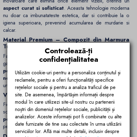
inovatoare care elimina orice element vizibil, oferind un
aspect curat si sofisticat
. Aceasta tehnologie moderna
nu doar ca imbunatateste estetica, dar si contribuie la o
igiena superioara, prevenind acumularea de murdarie si
calcar.
Material Premium – Compozit din Marmura
Turnata
Controlează-ți
Fabricat din
compozit din marmura
, lavoarul EGO 11
confidențialitatea
garanteaza
rezistenta exceptionala la zgarieturi,
pete si temperaturi extreme
. Suprafata sa
neta si
Utilizăm cookie-uri pentru a personaliza conținutul și
neporoasa
faciliteaza curatarea si intretinerea, asigurand
reclamele, pentru a oferi funcționalități specifice
un aspect impecabil pe termen lung.
rețelelor sociale și pentru a analiza traficul de pe
Versatilitate si Adaptabilitate in Montaj
site. De asemenea, împărtășim informații despre
modul în care utilizezi site-ul nostru cu partenerii
Fie ca preferi un aspect modern si aerisit sau un design
noștri din domeniul rețelelor sociale, publicității și
sofisticat si spatios,
lavoarul EGO 11
poate fi montat atat
analizelor. Aceste informații pot fi combinate cu alte
pe blat
, cat si
suspendat
, oferindu-ti libertatea de a
date furnizate de tine sau colectate în urma utilizării
personaliza baia dupa propriile preferinte.
serviciilor lor. Află mai multe detalii, inclusiv despre
Dimensiuni si Functionalitate Optimizata