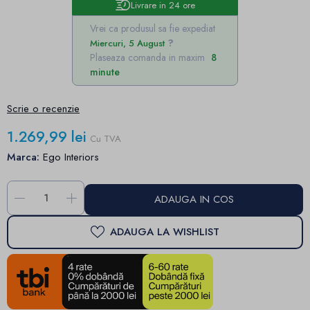
Livrare in 24 ore
Vrei ca produsul sa fie expediat
Miercuri, 5 August
Plaseaza comanda in maxim
8
minute
Scrie o recenzie
1.269,99 lei
Cu TVA
Marca:
Ego Interiors
-
+
ADAUGA IN COS
ADAUGA LA WISHLIST