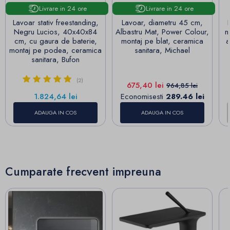
Livrare in 24 ore
Livrare in 24 ore
Lavoar stativ freestanding,
Lavoar, diametru 45 cm,
Negru Lucios, 40x40x84
Albastru Mat, Power Colour,
m
cm, cu gaura de baterie,
montaj pe blat, ceramica
a
montaj pe podea, ceramica
sanitara, Michael
sanitara, Bufon
(2)
Pret
Pret de baza
675,40 lei
964,85 lei
Pret
1.824,64 lei
Economisesti
289.46 lei
ADAUGA IN COS
ADAUGA IN COS
Cumparate frecvent impreuna