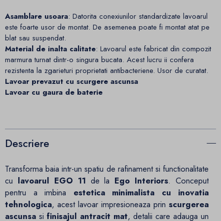
Asamblare usoara
: Datorita conexiunilor standardizate lavoarul
este foarte usor de montat. De asemenea poate fi montat atat pe
blat sau suspendat.
Material de inalta calitate
: Lavoarul este fabricat din compozit
marmura turnat dintr-o singura bucata. Acest lucru ii confera
rezistenta la zgarieturi proprietati antibacteriene. Usor de curatat.
Lavoar prevazut cu scurgere ascunsa
Lavoar cu gaura de baterie
Descriere
Transforma baia intr-un spatiu de rafinament si functionalitate
cu
lavoarul EGO 11
de la
Ego Interiors
. Conceput
pentru a imbina
estetica minimalista cu inovatia
tehnologica
, acest lavoar impresioneaza prin
scurgerea
ascunsa
si
finisajul antracit mat
, detalii care adauga un