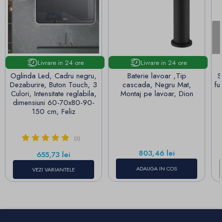
Livrare in 24 ore
Livrare in 24 ore
Oglinda Led, Cadru negru,
Baterie lavoar ,Tip
S
Dezaburire, Buton Touch, 3
cascada, Negru Mat,
fu
Culori, Intensitate reglabila,
Montaj pe lavoar, Dion
dimensiuni 60-70x80-90-
150 cm, Feliz
(2)
Pret
803,46 lei
Pret
655,73 lei
ADAUGA IN COS
VEZI VARIANTELE