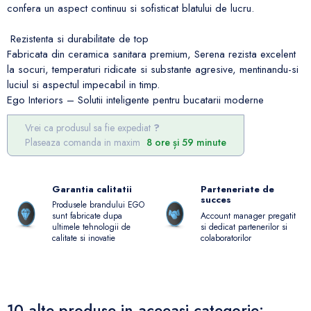
confera un aspect continuu si sofisticat blatului de lucru.
Rezistenta si durabilitate de top
Fabricata din ceramica sanitara premium, Serena rezista excelent
la socuri, temperaturi ridicate si substante agresive, mentinandu-si
luciul si aspectul impecabil in timp.
Ego Interiors – Solutii inteligente pentru bucatarii moderne
Vrei ca produsul sa fie expediat
Plaseaza comanda in maxim
8 ore și 59 minute
Garantia calitatii
Parteneriate de
succes
Produsele brandului EGO
Account manager pregatit
sunt fabricate dupa
si dedicat partenerilor si
ultimele tehnologii de
colaboratorilor
calitate si inovatie
10 alte produse in aceeasi categorie: