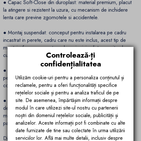
● Capac Soft-Close din duroplast: material premium, placut
la atingere si rezistent la uzura, cu mecanism de inchidere
lenta care previne zgomotele si accidentele.
● Montaj suspendat: conceput pentru instalarea pe cadru
incastrat in perete, cadru care nu este inclus, acest tip de
montaj ofera un aspect modern si minimalist, permitand
Controlează-ți
curatarea eficienta a pardoselii si economisirea spatiului.
confidențialitatea
● Set complet pentru instalare: include fitingurile necesare
Utilizăm cookie-uri pentru a personaliza conținutul și
pentru racordarea la apa calda si rece, oferind un pachet
reclamele, pentru a oferi funcționalități specifice
complet, pregatit pentru montaj imediat.
rețelelor sociale și pentru a analiza traficul de pe
site. De asemenea, împărtășim informații despre
● Curatare mai usoara si intretinere rapida: datorita
modul în care utilizezi site-ul nostru cu partenerii
designului Rimless si formei suspendate, vasul WC este mult
noștri din domeniul rețelelor sociale, publicității și
mai usor de intretinut, atat la interior, cat si in zona
analizelor. Aceste informații pot fi combinate cu alte
pardoselii.
date furnizate de tine sau colectate în urma utilizării
serviciilor lor. Află mai multe detalii, inclusiv despre
Dimensiuni si specificatii ale vasului de WC Taharet: