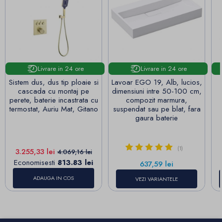
Livrare in 24 ore
Livrare in 24 ore
Sistem dus, dus tip ploaie si
Lavoar EGO 19, Alb, lucios,
cascada cu montaj pe
dimensiuni intre 50-100 cm,
perete, baterie incastrata cu
compozit marmura,
termostat, Auriu Mat, Gitano
suspendat sau pe blat, fara
gaura baterie
(1)
Pret
Pret de baza
3.255,33 lei
4.069,16 lei
Economisesti
813.83 lei
Pret
637,59 lei
ADAUGA IN COS
VEZI VARIANTELE