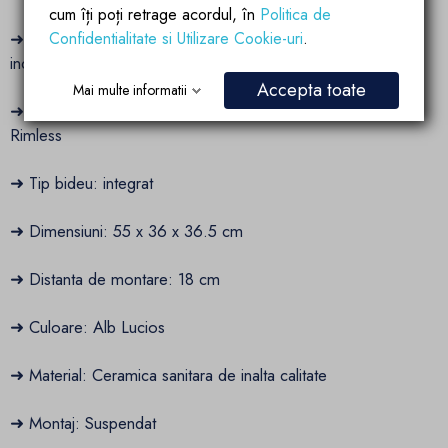
cum îți poți retrage acordul, în
Politica de
Confidentialitate si Utilizare Cookie-uri
.
➜ Tip capac: duroplast de inalta calitate, prevazut cu
inchidere Soft-Close
Accepta toate
Mai multe informatii
➜ Tip vas WC: suspendat, cu functie de bideu si tehnologie
Rimless
➜ Tip bideu: integrat
➜ Dimensiuni: 55 x 36 x 36.5 cm
➜ Distanta de montare: 18 cm
➜ Culoare: Alb Lucios
➜ Material: Ceramica sanitara de inalta calitate
➜ Montaj: Suspendat