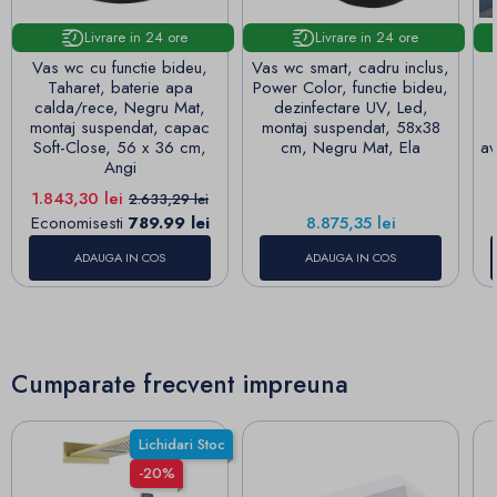
Livrare in 24 ore
Livrare in 24 ore
Vas wc cu functie bideu,
Vas wc smart, cadru inclus,
Taharet, baterie apa
Power Color, functie bideu,
calda/rece, Negru Mat,
dezinfectare UV, Led,
montaj suspendat, capac
montaj suspendat, 58x38
Soft-Close, 56 x 36 cm,
cm, Negru Mat, Ela
av
Angi
Pret
Pret de baza
1.843,30 lei
2.633,29 lei
Pret
Economisesti
789.99 lei
8.875,35 lei
ADAUGA IN COS
ADAUGA IN COS
Cumparate frecvent impreuna
Lichidari Stoc
-20%