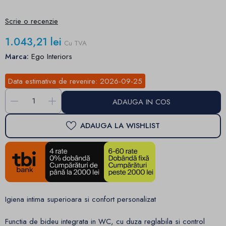
Scrie o recenzie
1.043,21 lei
Cu TVA
Marca:
Ego Interiors
Data estimativa de revenire:
2026-09-25
-
+
ADAUGA IN COS
ADAUGA LA WISHLIST
Igiena intima superioara si confort personalizat
Functia de bideu integrata in WC, cu duza reglabila si control