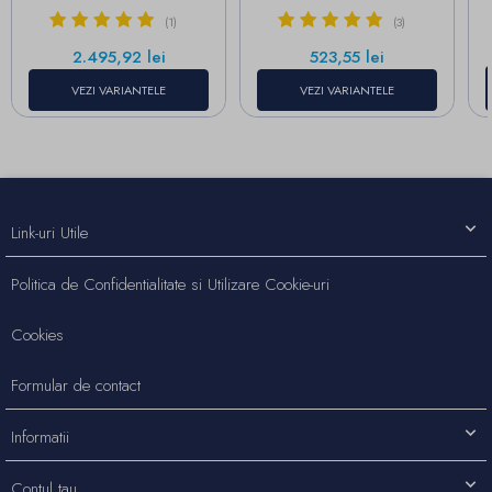
(1)
(3)
Pret
Pret
2.495,92 lei
523,55 lei
VEZI VARIANTELE
VEZI VARIANTELE
Link-uri Utile
Politica de Confidentialitate si Utilizare Cookie-uri
Cookies
Formular de contact
Informatii
Contul tau