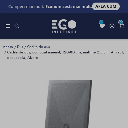
AFLA CUM
Cumperi mai mult.
Economisesti mai mult.
1
0
Acasa
Dus
Cădițe de duș
Cadita de dus, compozit mineral, 120x80 cm, inaltime 2.5 cm, Antracit,
decupabila, Alvaro