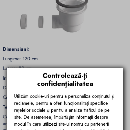
Dimensiuni:
Lungime: 120 cm
Latime: 80 cm
Controlează-ți
Inaltime: 2.5 cm
confidențialitatea
Debit scurgere: 25.8 Litri/min
Utilizăm cookie-uri pentru a personaliza conținutul și
Culoare: antracit
reclamele, pentru a oferi funcționalități specifice
Textura: Granit
rețelelor sociale și pentru a analiza traficul de pe
Cadita din compozit Alvaro este prevazuta cu un strat
site. De asemenea, împărtășim informații despre
antiderapant conform Standardului UNE
41901:2017
modul în care utilizezi site-ul nostru cu partenerii