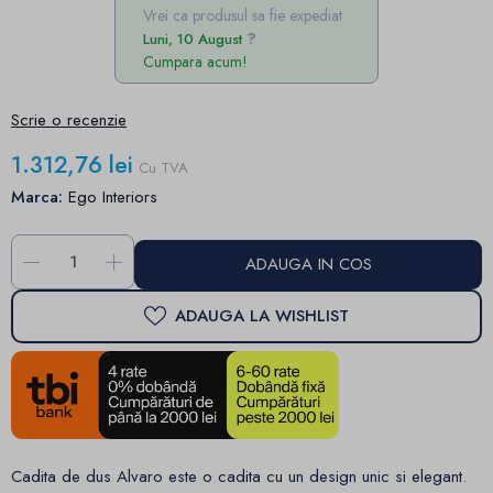
Vrei ca produsul sa fie expediat
Luni, 10 August
Cumpara acum!
Scrie o recenzie
1.312,76 lei
Cu TVA
Marca:
Ego Interiors
-
+
ADAUGA IN COS
ADAUGA LA WISHLIST
Cadita de dus Alvaro este o cadita cu un design unic si elegant.