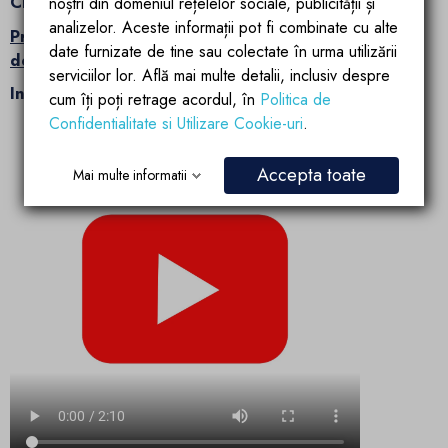
Clasa 3
noștri din domeniul rețelelor sociale, publicității și
analizelor. Aceste informații pot fi combinate cu alte
Produsul se comercializeaza impreuna cu sistemul
date furnizate de tine sau colectate în urma utilizării
de scurgere si capacul.
serviciilor lor. Află mai multe detalii, inclusiv despre
Instructiuni de montaj:
cum îți poți retrage acordul, în
Politica de
Confidentialitate si Utilizare Cookie-uri
.
Accepta toate
Mai multe informatii