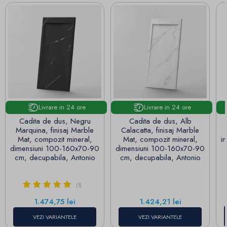
Livrare in 24 ore
Livrare in 24 ore
Cadita de dus, Negru
Cadita de dus, Alb
Marquina, finisaj Marble
Calacatta, finisaj Marble
Mat, compozit mineral,
Mat, compozit mineral,
i
dimensiuni 100-160x70-90
dimensiuni 100-160x70-90
cm, decupabila, Antonio
cm, decupabila, Antonio
(1)
Pret
Pret
1.474,75 lei
1.424,21 lei
VEZI VARIANTELE
VEZI VARIANTELE