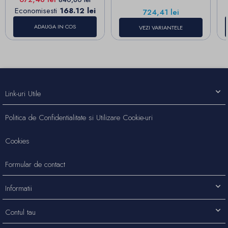
Economisesti
168.12 lei
Pret
724,41 lei
ADAUGA IN COS
VEZI VARIANTELE
Link-uri Utile
Politica de Confidentialitate si Utilizare Cookie-uri
Cookies
Formular de contact
Informatii
Contul tau