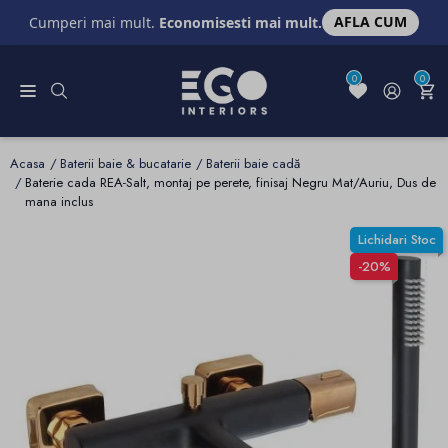
AFLA CUM
Cumperi mai mult.
Economisesti mai mult.
0
0
Acasa
Baterii baie & bucatarie
Baterii baie cadă
Baterie cada REA-Salt, montaj pe perete, finisaj Negru Mat/Auriu, Dus de
mana inclus
Lichidari Stoc
-20%