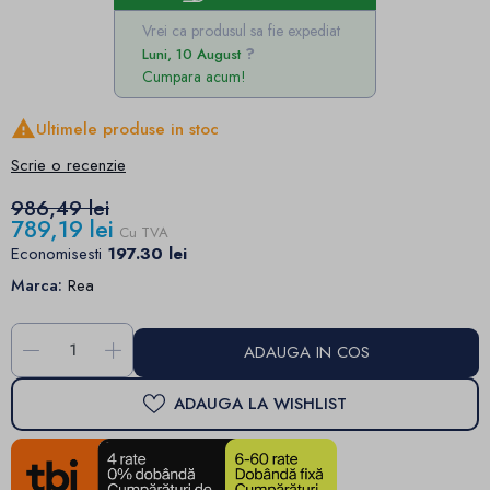
Vrei ca produsul sa fie expediat
Luni, 10 August
Cumpara acum!

Ultimele produse in stoc
Scrie o recenzie
986,49 lei
789,19 lei
Cu TVA
Economisesti
197.30 lei
Marca:
Rea
-
+
ADAUGA IN COS
ADAUGA LA WISHLIST