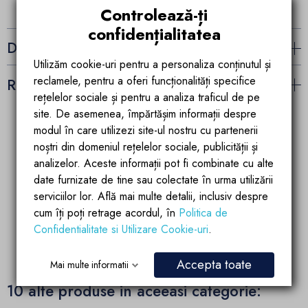
Controlează-ți
confidențialitatea
Detalii ale produsului
Utilizăm cookie-uri pentru a personaliza conținutul și
reclamele, pentru a oferi funcționalități specifice
Recenzii (0)
rețelelor sociale și pentru a analiza traficul de pe
site. De asemenea, împărtășim informații despre
modul în care utilizezi site-ul nostru cu partenerii
noștri din domeniul rețelelor sociale, publicității și
Garantia calitatii
Parteneriate de
succes
analizelor. Aceste informații pot fi combinate cu alte
Produsele brandului EGO
Account manager
sunt fabricate dupa
date furnizate de tine sau colectate în urma utilizării
pregatit si dedicat
ultimele tehnologii de
serviciilor lor. Află mai multe detalii, inclusiv despre
partenerilor si
calitate si inovatie
colaboratorilor
cum îți poți retrage acordul, în
Politica de
Confidentialitate si Utilizare Cookie-uri
.
Accepta toate
Mai multe informatii
10 alte produse in aceeasi categorie: