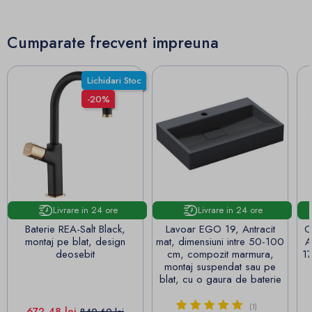
Cumparate frecvent impreuna
Lichidari Stoc
-20%
Livrare in 24 ore
Livrare in 24 ore
Baterie REA-Salt Black,
Lavoar EGO 19, Antracit
Cad
montaj pe blat, design
mat, dimensiuni intre 50-100
A
deosebit
cm, compozit marmura,
17
montaj suspendat sau pe
blat, cu o gaura de baterie
(1)
Pret
Pret de baza
672,48 lei
840,60 lei