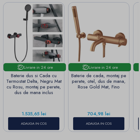
Livrare in 24 ore
Livrare in 24 ore
Baterie dus si Cada cu
Baterie de cada, montaj pe
Termostat Delta, Negru Mat
perete, otel, dus de mana,
cu Rosu, montaj pe perete,
Rose Gold Mat, Fino
dus de mana inclus
Pret
Pret
1.535,65 lei
704,98 lei
ADAUGA IN COS
ADAUGA IN COS