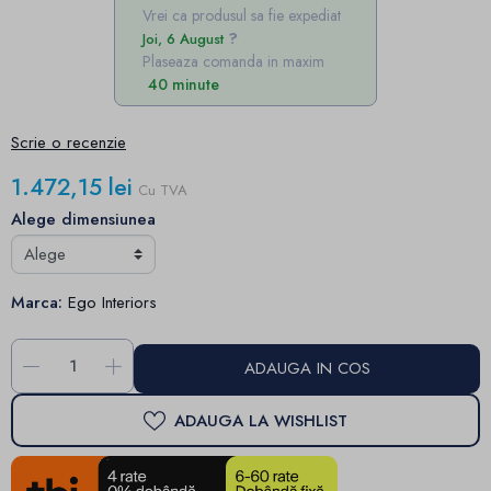
Vrei ca produsul sa fie expediat
Joi, 6 August
Plaseaza comanda in maxim
40 minute
Scrie o recenzie
1.472,15 lei
Cu TVA
Alege dimensiunea
Marca:
Ego Interiors
-
+
ADAUGA IN COS
ADAUGA LA WISHLIST