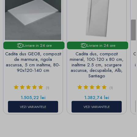
Livrare in 24 ore
Livrare in 24 ore
Cadita dus GEO8, compozit
Cadita dus, compozit
C
de marmura, rigola
mineral, 100-120 x 80 cm,
ascunsa, 5 cm inaltime, 80-
inaltime 2.5 cm, scurgere
i
90x120-140 cm
ascunsa, decupabila, Alb,
Santiago
(1)
(1)
Pret
Pret
1.505,22 lei
1.382,74 lei
VEZI VARIANTELE
VEZI VARIANTELE