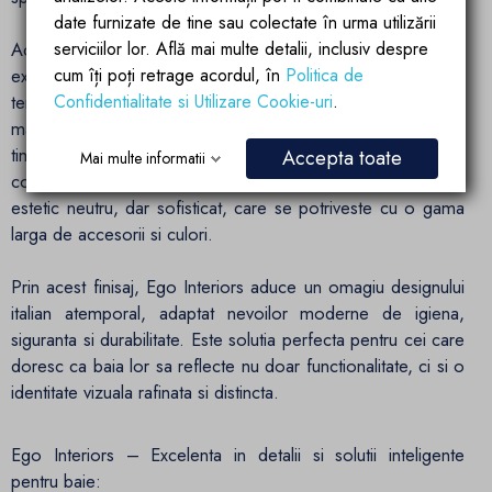
date furnizate de tine sau colectate în urma utilizării
Acest finisaj nu este doar un element decorativ, ci si unul
serviciilor lor. Află mai multe detalii, inclusiv despre
extrem de practic. Datorita tonurilor deschise si a modelului
cum îți poți retrage acordul, în
Politica de
terrazzo, urmele de apa, petele sau zgarieturile fine sunt
Confidentialitate si Utilizare Cookie-uri
.
mai putin vizibile, pastrand un aspect curat si ingrijit mai mult
timp. Astfel, finisajul Terrazzo este ideal pentru amenajari
Accepta toate
Mai multe informatii
contemporane scandinave sau minimaliste, oferind un fundal
estetic neutru, dar sofisticat, care se potriveste cu o gama
larga de accesorii si culori.
Prin acest finisaj, Ego Interiors aduce un omagiu designului
italian atemporal, adaptat nevoilor moderne de igiena,
siguranta si durabilitate. Este solutia perfecta pentru cei care
doresc ca baia lor sa reflecte nu doar functionalitate, ci si o
identitate vizuala rafinata si distincta.
Ego Interiors – Excelenta in detalii si solutii inteligente
pentru baie: