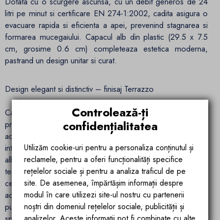
Dotata cu o scurgere ascunsa, cu un debit generos de 24
litri pe minut si certificare EN 274-1:2002, cadita asigura o
evacuare rapida si eficienta a apei, prevenind stagnarea si
formarea mucegaiului. Capacul alb din plastic (29.5 x 7.5
cm, grosime 0.6 cm) completeaza estetica moderna,
pastrand un design unitar si curat.
Design elegant si distinctiv – finisaj Terrazzo
Controlează-ți
Cadita de dus Antonio de la Ego Interiors impresioneaza
confidențialitatea
prin finisajul Terrazzo, o alegere estetica sofisticata ce
aduce in prim-plan frumusetea pietrei naturale reinterpretata
intr-un stil modern. Aceasta textura unica combina nuanta de
Utilizăm cookie-uri pentru a personaliza conținutul și
alb macaron, delicata si luminoasa, cu particule vizuale tip
reclamele, pentru a oferi funcționalități specifice
terrazzo, rezultand un aspect dinamic, dar echilibrat vizual,
rețelelor sociale și pentru a analiza traficul de pe
ce imita rafinamentul marmurei naturale. Textura mata
site. De asemenea, împărtășim informații despre
accentueaza eleganta suprafetei, eliminand reflexile
modul în care utilizezi site-ul nostru cu partenerii
puternice si conferind un aer calm si premium intregului
noștri din domeniul rețelelor sociale, publicității și
spatiu.
analizelor. Aceste informații pot fi combinate cu alte