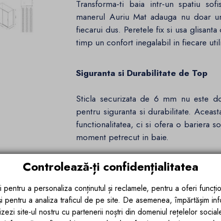
Transforma-ti baia intr-un spatiu sof
manerul Auriu Mat adauga nu doar un 
fiecarui dus. Peretele fix si usa glisan
timp un confort inegalabil in fiecare util
Siguranta si Durabilitate de Top
Sticla securizata de 6 mm nu este do
pentru siguranta si durabilitate. Acea
functionalitatea, ci si ofera o bariera 
moment petrecut in baie.
Controlează-ți confidențialitatea
Dimensiuni Versatile pentru Orice 
i pentru a personaliza conținutul și reclamele, pentru a oferi funcțio
Cu dimensiunile sale versatile, 70,8
 și pentru a analiza traficul de pe site. De asemenea, împărtășim in
cm, cabina Hanes se adapteaza perfect
zezi site-ul nostru cu partenerii noștri din domeniul rețelelor sociale, 
spatiu mai restrans sau unul mai genero