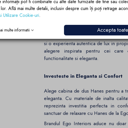
e informații pot fi combinate cu alte date furnizate de tine sau cole
versatilitatea de care ai nevoie pentru a-
lor lor. Află mai multe detalii, inclusiv despre cum îți poți retrage aco
si Utilizare Cookie-uri
.
Experimenteaza Eleganta la Fiecar
Accepta toat
ai multe informatii
Brandul Ego Interiors aduce in prim-pl
si o experienta autentica de lux in pro
alegere inspirata pentru cei care 
functionalitate si eleganta.
Investeste in Eleganta si Confort
Alege cabina de dus Hanes pentru a tra
eleganta. Cu materiale de inalta calita
reprezinta investitia perfecta in conf
sanctuar de relaxare cu Hanes de la Ego
Brandul Ego Interiors aduce nu doar de