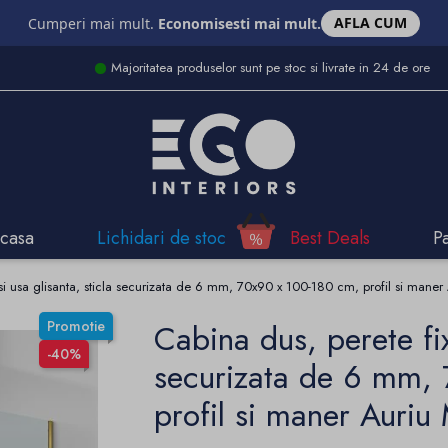
AFLA CUM
Cumperi mai mult.
Economisesti mai mult.
Majoritatea produselor sunt pe stoc si livrate in 24 de ore
casa
Lichidari de stoc
Best Deals
P
 si usa glisanta, sticla securizata de 6 mm, 70x90 x 100-180 cm, profil si mane
Promotie
Cabina dus, perete fix
-40%
securizata de 6 mm,
profil si maner Auriu