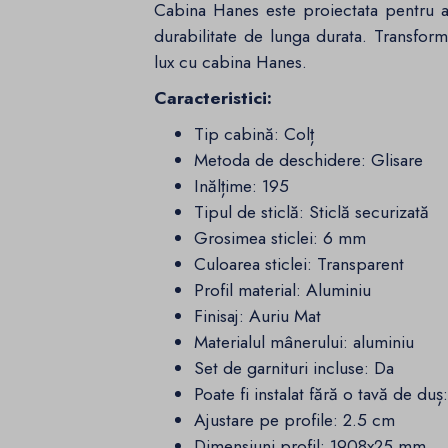
Cabina Hanes este proiectata pentru a
durabilitate de lunga durata. Transforma
lux cu cabina Hanes.
Caracteristici:
Tip cabină:
Colț
Metoda de deschidere:
Glisare
Inălțime
:
195
Tipul de sticlă:
Sticlă securizată
Grosimea sticlei:
6 mm
Culoarea sticlei:
Transparent
Profil material:
Aluminiu
Finisaj
:
Auriu Mat
Materialul mânerului:
aluminiu
Set de garnituri incluse:
Da
Poate fi instalat fără o tavă de duș
Ajustare pe profile: 2.5 cm
Dimensiuni profil: 1908x25 mm