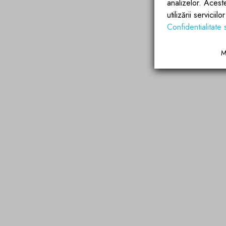
analizelor. Acest
utilizării servicii
Confidentialitate 
M