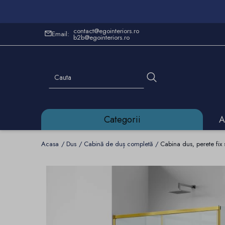
contact@egointeriors.ro
Email:
b2b@egointeriors.ro
Categorii
A
Acasa
Dus
Cabină de duș completă
Cabina dus, perete fix