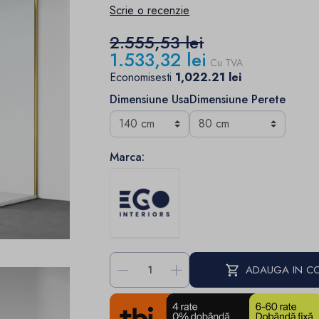
Scrie o recenzie
2.555,53 lei
1.533,32 lei
Cu TVA
Economisesti
1,022.21 lei
Dimensiune Usa
Dimensiune Perete
Marca:
-
+
ADAUGA IN C