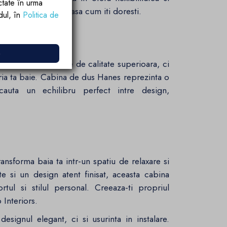
ctate în urma
ti personaliza baia asa cum iti doresti.
rdul, în
Politica de
e Dus
e
an nu doar produse de calitate superioara, ci
pria ta baie. Cabina de dus Hanes reprezinta o
cauta un echilibru perfect intre design,
nsforma baia ta intr-un spatiu de relaxare si
te si un design atent finisat, aceasta cabina
ortul si stilul personal. Creeaza-ti propriul
 Interiors.
signul elegant, ci si usurinta in instalare.