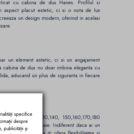
isticat cu cabina de dus Hanes. Profilul si
aspect placut estetic, ci si o nota de lux
ta creeaza un design modern, oferind in acelasi
izare.
ar un element estetic, ci si un angajament
sta cabina de dus nu doar imbina eleganta cu
solida, aducand un plus de siguranta in fiecare
Spatiu
nalități specifice
0,90x100,110, 120,130,140, 150,160,170,180
formații despre
 la orice tip de baie. Indiferent daca ai un
publicității și
s, aceasta cabina iti ofera flexibilitatea si