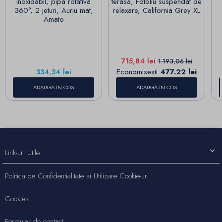
inoxidabil, pipa rotativa
terasa, Fotoliu suspendat de
360°, 2 jeturi, Auriu mat,
relaxare, California Grey XL
Amato
Pret
Pret de baza
715,84 lei
1.193,06 lei
Pret
334,34 lei
Economisesti
477.22 lei
ADAUGA IN COS
ADAUGA IN COS
Link-uri Utile
Politica de Confidentialitate si Utilizare Cookie-uri
Cookies
Formular de contact