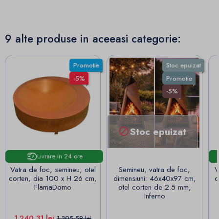
9 alte produse in aceeasi categorie:
Promotie
Stoc epuizat
-5%
Promotie
-5%
Stoc epuizat

Livrare in 24 ore
Vatra de foc, semineu, otel
Semineu, vatra de foc,
V
corten, dia 100 x H 26 cm,
dimensiuni: 46x40x97 cm,
c
FlamaDomo
otel corten de 2.5 mm,
Inferno
Pret
Pret de baza
1.240,31 lei
1.305,59 lei