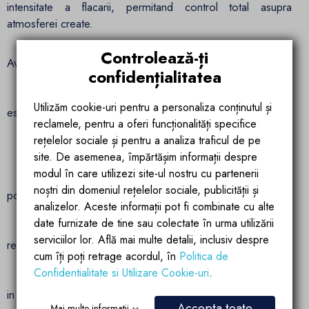
intensitate a flacarii, permitand control total asupra
atmosferei create.
Controlează-ți
Avantaje principale:
confidențialitatea
Material premium: otel Corten de 2 mm, rezistent si
Utilizăm cookie-uri pentru a personaliza conținutul și
estetic
reclamele, pentru a oferi funcționalități specifice
rețelelor sociale și pentru a analiza traficul de pe
Design elegant: finisaj rust care evolueaza natural in timp
site. De asemenea, împărtășim informații despre
modul în care utilizezi site-ul nostru cu partenerii
Dimensiuni optimizate: 150 × 70 × 35 cm – se
noștri din domeniul rețelelor sociale, publicității și
potriveste perfect in spatii exterioare variate
analizelor. Aceste informații pot fi combinate cu alte
date furnizate de tine sau colectate în urma utilizării
Alimentare eficienta: functioneaza pe gaz CNG, cu
serviciilor lor. Află mai multe detalii, inclusiv despre
reglaj de flacara
cum îți poți retrage acordul, în
Politica de
Confidentialitate si Utilizare Cookie-uri
.
Atmosfera primitoare: ideal pentru relaxare si socializare
in aer liber
Accepta toate
Mai multe informatii