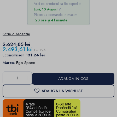
Vrei ca produsul sa fie expediat
Luni, 10 August
Plaseaza comanda in maxim
23 ore și 41 minute
Scrie o recenzie
2.624,85 lei
2.493,61 lei
Cu TVA
Economisesti
131.24 lei
Marca:
Ego Space
-
+
ADAUGA IN COS
ADAUGA LA WISHLIST