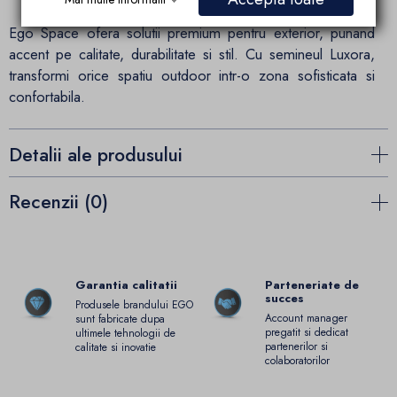
Ego Space ofera solutii premium pentru exterior, punand
accent pe calitate, durabilitate si stil. Cu semineul Luxora,
transformi orice spatiu outdoor intr-o zona sofisticata si
confortabila.
Detalii ale produsului
Recenzii (0)
Garantia calitatii
Parteneriate de
succes
Produsele brandului EGO
Account manager
sunt fabricate dupa
pregatit si dedicat
ultimele tehnologii de
partenerilor si
calitate si inovatie
colaboratorilor