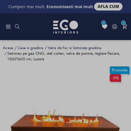
AFLA CUM
Cumperi mai mult.
Economisesti mai mult.
0
0
Acasa
Casa si gradina
Vatra de foc si Seminee gradina
Semineu pe gaz CNG, otel corten, valva de pornire, reglare flacara,
150x70x35 cm, Luxora
Promotie
-5%