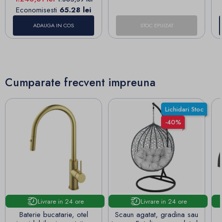
Economisesti
65.28 lei
ADAUGA IN COS
STOC EPUIZAT
Cumparate frecvent impreuna
Lichidari Stoc
-40%
Livrare in 24 ore
Livrare in 24 ore
Baterie bucatarie, otel
Scaun agatat, gradina sau