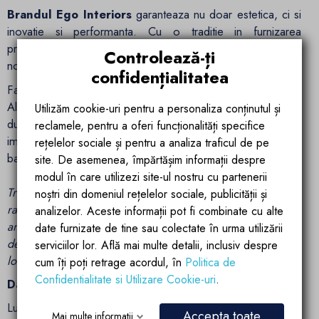
Brandul Ego Interiors
garanteaza nu doar estetica, ci si
inovatie si performanta. Cu o traditie in furnizarea
produselor sanitare de inalta calitate, Ego Interiors aduce o
Controlează-ți
nota distinctiva si atentie la detalii in fiecare produs creat.
confidențialitatea
Fabricat din ceramica sanitara de inalta calitate, Vasul Bideu
Alfonso impresioneaza nu doar prin estetica sa, ci si prin
Utilizăm cookie-uri pentru a personaliza conținutul și
durabilitatea si rezistenta sa in timp. Alb Lucios, finisajul sau
reclamele, pentru a oferi funcționalități specifice
impecabil, adauga o nota de luminozitate si prospetime in
rețelelor sociale și pentru a analiza traficul de pe
baia dvs., creand un spatiu placut si primitor.
site. De asemenea, împărtășim informații despre
modul în care utilizezi site-ul nostru cu partenerii
Transformati baia dvs. intr-un spatiu de relaxare si
noștri din domeniul rețelelor sociale, publicității și
rafinament cu Vasul Bideu Alfonso de la Ego Interiors. Un
analizelor. Aceste informații pot fi combinate cu alte
amestec perfect intre design contemporan si functionalitate
date furnizate de tine sau colectate în urma utilizării
de top, acest vas bideu devine o declaratie de stil in orice
serviciilor lor. Află mai multe detalii, inclusiv despre
locuinta.
cum îți poți retrage acordul, în
Politica de
Confidentialitate si Utilizare Cookie-uri
.
Date tehnice:
Lungime: 50.5 cm
Accepta toate
Mai multe informatii