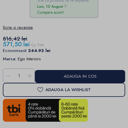
Vrei ca produsul sa fie expediat
Luni, 10 August
Cumpara acum!
Scrie o recenzie
816,42 lei
571,50 lei
Cu TVA
Economisesti
244.93 lei
Marca:
Ego Interiors
-
+
ADAUGA IN COS
ADAUGA LA WISHLIST