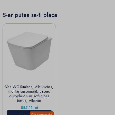
S-ar putea sa-ti placa
Vas WC Rimless, Alb Lucios,
montaj suspendat, capac
duroplast slim soft-close
inclus, Alfonso
Pret
885,11 lei
Precomanda