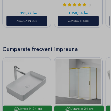
(1)
Pret
Pret
1.023,77 lei
1.158,54 lei
ADAUGA IN COS
ADAUGA IN COS
Cumparate frecvent impreuna
Livrare in 24 ore
Livrare in 24 ore