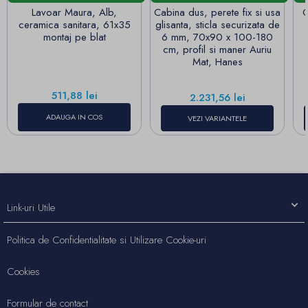
Lavoar Maura, Alb,
Cabina dus, perete fix si usa
C
ceramica sanitara, 61x35
glisanta, sticla securizata de
montaj pe blat
6 mm, 70x90 x 100-180
cm, profil si maner Auriu
Mat, Hanes
Pret
511,88 lei
Pret
2.231,56 lei
ADAUGA IN COS
VEZI VARIANTELE
Link-uri Utile
Politica de Confidentialitate si Utilizare Cookie-uri
Cookies
Formular de contact