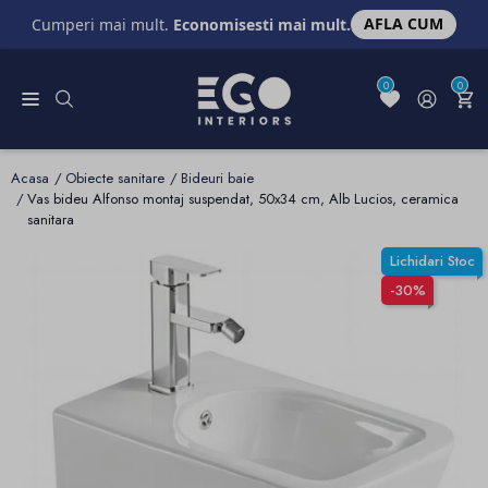
AFLA CUM
Cumperi mai mult.
Economisesti mai mult.
0
0
Acasa
Obiecte sanitare
Bideuri baie
Vas bideu Alfonso montaj suspendat, 50x34 cm, Alb Lucios, ceramica
sanitara
Lichidari Stoc
-30%