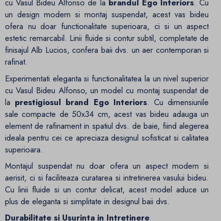
cu Vasul Bideu Alfonso de la
brandul Ego Interiors
. Cu
un design modern si montaj suspendat, acest vas bideu
ofera nu doar functionalitate superioara, ci si un aspect
estetic remarcabil. Linii fluide si contur subtil, completate de
finisajul Alb Lucios, confera baii dvs. un aer contemporan si
rafinat.
Experimentati eleganta si functionalitatea la un nivel superior
cu Vasul Bideu Alfonso, un model cu montaj suspendat de
la
prestigiosul brand Ego Interiors
. Cu dimensiunile
sale compacte de 50x34 cm, acest vas bideu adauga un
element de rafinament in spatiul dvs. de baie, fiind alegerea
ideala pentru cei ce apreciaza designul sofisticat si calitatea
superioara.
Montajul suspendat nu doar ofera un aspect modern si
aerisit, ci si faciliteaza curatarea si intretinerea vasului bideu.
Cu linii fluide si un contur delicat, acest model aduce un
plus de eleganta si simplitate in designul baii dvs.
Durabilitate si Usurinta in Intretinere