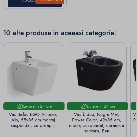
ADAUGA IN COS
10 alte produse in aceeasi categorie:
Livrare in 24 ore
Livrare in 24 ore
Vas Bideu EGO Antonio,
Vas bideu, Negru Mat,
V
Alb, 55x35 cm montaj
Power Color, 49x36 cm,
P
suspendat, cu preaplin
montaj suspendat, ceramica
sanitara, Ben