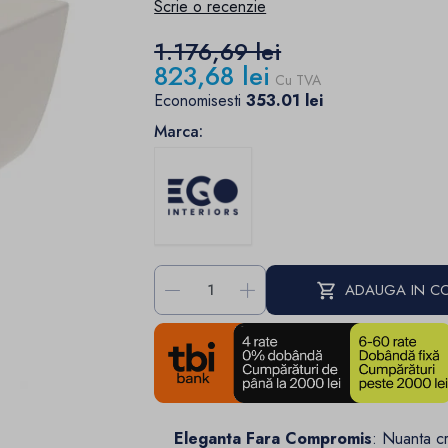
Scrie o recenzie
1.176,69 lei
823,68 lei
Cu TVA
Economisesti
353.01 lei
Marca:
-
+
ADAUGA IN C
Eleganta Fara Compromis
: Nuanta cr