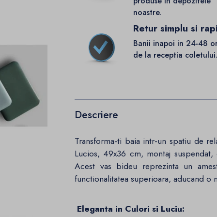
produse in depozitele
noastre.
Retur simplu si rap
Banii inapoi in 24-48 o
de la receptia coletului
Descriere
Transforma-ti baia intr-un spatiu de r
Lucios, 49x36 cm, montaj suspendat, 
Acest vas bideu reprezinta un amest
functionalitatea superioara, aducand o no
Eleganta in Culori si Luciu: