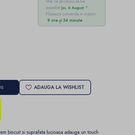
Vrei ca produsul sa fie
expediat
Joi, 6 August
Plaseaza comanda in maxim
9 ore și 34 minute
ADAUGA LA WISHLIST
OS
em biscuit si suprafata lucioasa adauga un touch