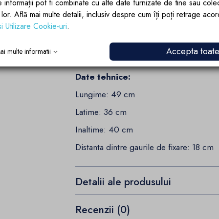
e informații pot fi combinate cu alte date furnizate de tine sau cole
lor lor. Află mai multe detalii, inclusiv despre cum îți poți retrage aco
Vasul Bideu Crem Biscuit Lucios, 49x3
si Utilizare Cookie-uri
.
mult decat un simplu obiect de baie
Interiors
, aducand in casa ta eleganta, 
Accepta toat
ai multe informatii
Alege sa traiesti intr-un spatiu in care f
Date tehnice:
Lungime: 49 cm
Latime: 36 cm
Inaltime: 40 cm
Distanta dintre gaurile de fixare: 18 cm
Detalii ale produsului
Recenzii (0)