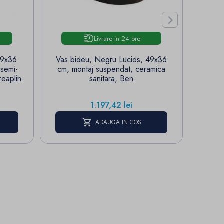

Livrare in 24 ore
49x36
Vas bideu, Negru Lucios, 49x36
Vas 
semi-
cm, montaj suspendat, ceramica
suspe
reaplin
sanitara, Ben
preap
P
1
Pret
1.197,42 lei
E
ADAUGA IN COS