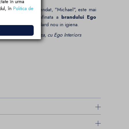
ctate în urma
rdul, în
Politica de
6 cm, montaj suspendat, "Michael", este mai
. Este expresia rafinata a
brandului Ego
eficienta si un standard nou in igiena.
e
iecare detaliu conteaza, cu Ego Interiors