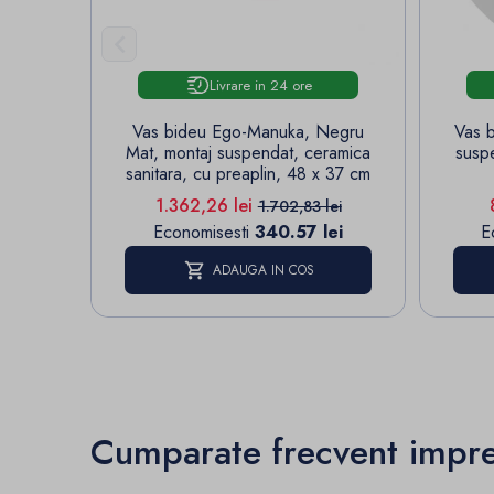

Livrare in 24 ore
Vas bideu Ego-Manuka, Negru
Vas b
Mat, montaj suspendat, ceramica
suspe
sanitara, cu preaplin, 48 x 37 cm
Pret
Pret de baza
1.362,26 lei
1.702,83 lei
Economisesti
340.57 lei
E
ADAUGA IN COS
Cumparate frecvent impr