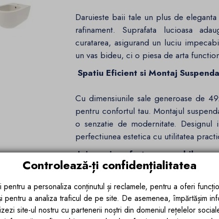
Daruieste baii tale un plus de elegant
rafinament. Suprafata lucioasa ada
curatarea, asigurand un luciu impecab
un vas bideu, ci o piesa de arta function
Spatiu Eficient si Montaj Suspenda
Cu dimensiunile sale generoase de 49
pentru confortul tau. Montajul suspend
o senzatie de modernitate. Designul i
perfectiunea estetica cu utilitatea practi
Igiena si confort remarcabil:
Controlează-ți confidențialitatea
Cu preaplinul sau inovator, Michael a
ta. Sistemul de preaplin previne scur
i pentru a personaliza conținutul și reclamele, pentru a oferi funcțio
constant. Experimenteaza senzatia de 
 și pentru a analiza traficul de pe site. De asemenea, împărtășim in
produs ce aduce un plus de calitate in ru
zezi site-ul nostru cu partenerii noștri din domeniul rețelelor sociale, 