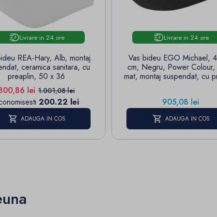
Livrare in 24 ore
Livrare in 24 ore
ideu REA-Hary, Alb, montaj
Vas bideu EGO Michael, 
ndat, ceramica sanitara, cu
cm, Negru, Power Colour, 
preaplin, 50 x 36
mat, montaj suspendat, cu p
Pret
Pret de baza
800,86 lei
1.001,08 lei
Pret
conomisesti
200.22 lei
905,08 lei
ADAUGA IN COS
ADAUGA IN COS
euna