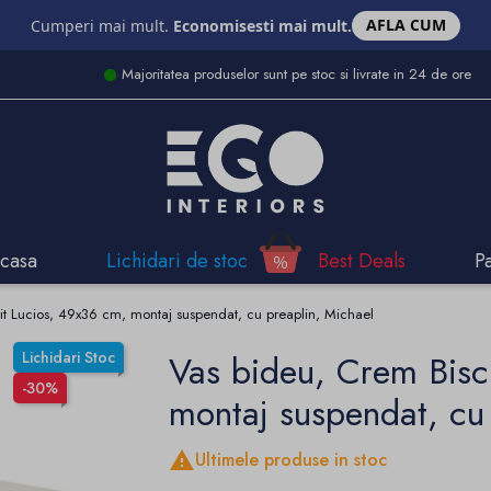
AFLA CUM
Cumperi mai mult.
Economisesti mai mult.
Majoritatea produselor sunt pe stoc si livrate in 24 de ore
casa
Lichidari de stoc
Best Deals
P
it Lucios, 49x36 cm, montaj suspendat, cu preaplin, Michael
Lichidari Stoc
Vas bideu, Crem Bisc
-30%
montaj suspendat, cu

Ultimele produse in stoc