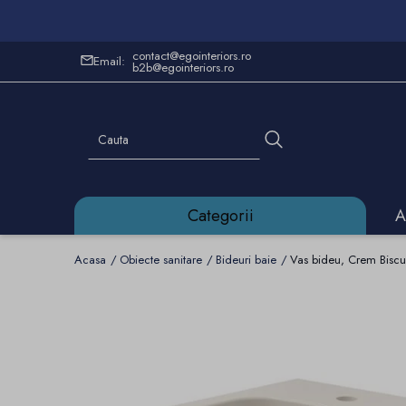
contact@egointeriors.ro
Email:
b2b@egointeriors.ro
Categorii
A
Acasa
Obiecte sanitare
Bideuri baie
Vas bideu, Crem Biscu