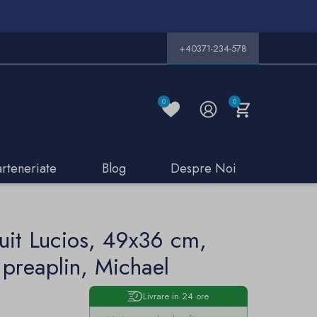
+40371-234-578
0
0
arteneriate
Blog
Despre Noi
uit Lucios, 49x36 cm,
 preaplin, Michael
Livrare in 24 ore