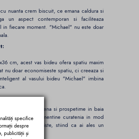
a cu nuanta crem biscuit, ce emana caldura si
uga un aspect contemporan si faciliteaza
il in fiecare moment. "Michael" nu este doar
ala.
t:
x36 cm, acest vas bideu ofera spatiu maxim
at nu doar economiseste spatiu, ci creeaza si
nteligent al vasului bideu "Michael" imbina
ca.
dauga o nota de igiena si prospetime in baia
gerile nedorite si mentine curatenia in mod
nalități specifice
prospetime si liniste, stiind ca ai ales un
formații despre
tina ta zilnica.
publicității și