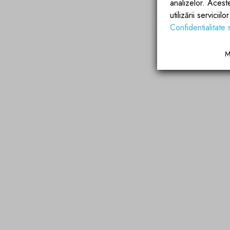
analizelor. Acest
utilizării servicii
Confidentialitate 
M