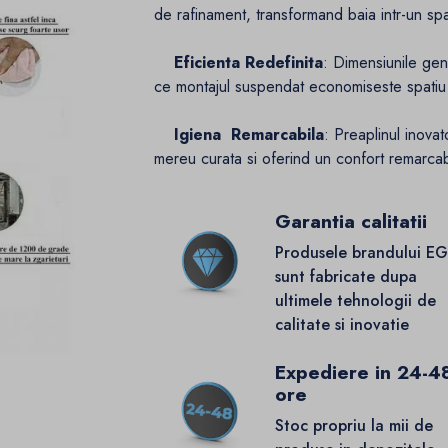
de rafinament, transformand baia intr-un spat
Eficienta Redefinita
: Dimensiunile ge
ce montajul suspendat economiseste spatiu
Igiena Remarcabila
: Preaplinul inova
mereu curata si oferind un confort remarcab
Garantia calitatii
Produsele brandului E
sunt fabricate dupa
ultimele tehnologii de
calitate si inovatie
Expediere in 24-4
ore
Stoc propriu la mii de