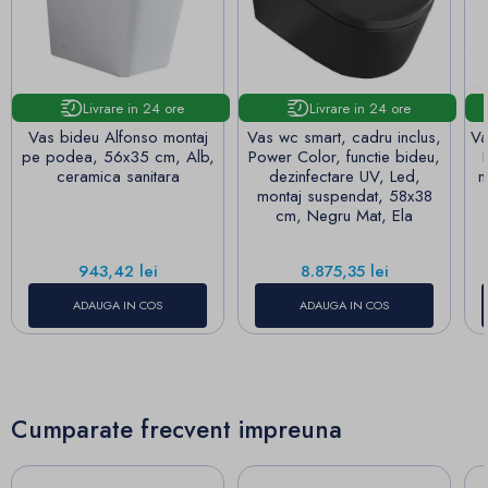
Livrare in 24 ore
Livrare in 24 ore
Vas bideu Alfonso montaj
Vas wc smart, cadru inclus,
Va
pe podea, 56x35 cm, Alb,
Power Color, functie bideu,
ceramica sanitara
dezinfectare UV, Led,
m
montaj suspendat, 58x38
cm, Negru Mat, Ela
Pret
Pret
943,42 lei
8.875,35 lei
ADAUGA IN COS
ADAUGA IN COS
Cumparate frecvent impreuna