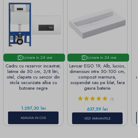
Livrare in 24 ore
Livrare in 24 ore
Cadru cu rezervor incastrat,
Lavoar EGO 19, Alb, lucios,
latime de 50 cm, 3/8 litri,
dimensiuni intre 50-100 cm,
otel, clapeta cu senzor din
compozit marmura,
sticla securizata alba cu
suspendat sau pe blat, fara
butoane negre
gaura baterie
(1)
Pret
1.287,30 lei
Pret
637,59 lei
ADAUGA IN COS
VEZI VARIANTELE