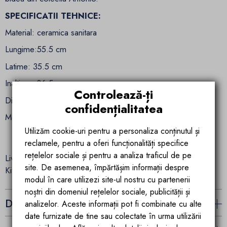
SPECIFICATII TEHNICE:
Material: ceramica sanitara
Lungime:55.5 cm
Latime: 35.5 cm
Inaltime: 36.5 cm
Controlează-ți
Distanta dintre gaurile de fixare: 18 cm
confidențialitatea
Montaj: suspendat
Utilizăm cookie-uri pentru a personaliza conținutul și
reclamele, pentru a oferi funcționalități specifice
rețelelor sociale și pentru a analiza traficul de pe
Livrare completa.
site. De asemenea, împărtășim informații despre
Kit de montare inclus.
modul în care utilizezi site-ul nostru cu partenerii
noștri din domeniul rețelelor sociale, publicității și
Detalii ale produsului
analizelor. Aceste informații pot fi combinate cu alte
date furnizate de tine sau colectate în urma utilizării