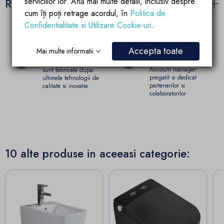
serviciilor lor. Află mai multe detalii, inclusiv despre
Recenzii (0)
cum îți poți retrage acordul, în
Politica de
Confidentialitate si Utilizare Cookie-uri
.
Accepta toate
Garantia calitatii
Parteneriate de
Mai multe informatii
succes
Produsele brandului EGO
Account manager
sunt fabricate dupa
pregatit si dedicat
ultimele tehnologii de
partenerilor si
calitate si inovatie
colaboratorilor
10 alte produse in aceeasi categorie: