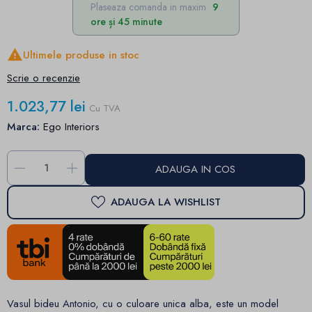
Plaseaza comanda in maxim
9
ore și 45 minute

Ultimele produse in stoc
Scrie o recenzie
1.023,77 lei
Cu TVA
Marca:
Ego Interiors
-
+
ADAUGA IN COS
ADAUGA LA WISHLIST
Vasul bideu Antonio, cu o culoare unica alba, este un model