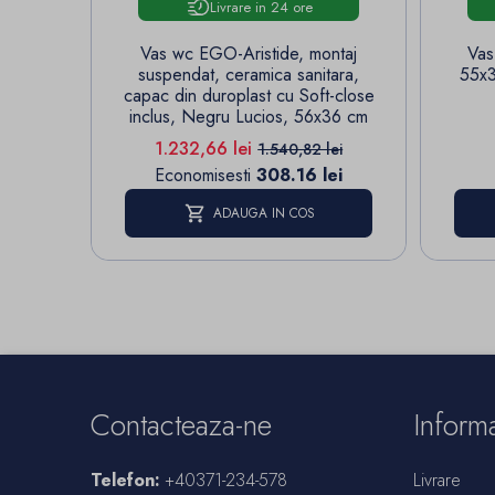
Livrare in 24 ore
Vas wc EGO-Aristide, montaj
Vas
suspendat, ceramica sanitara,
55x3
capac din duroplast cu Soft-close
inclus, Negru Lucios, 56x36 cm
Pret
Pret de baza
1.232,66 lei
1.540,82 lei
Economisesti
308.16 lei
ADAUGA IN COS
Contacteaza-ne
Informa
Telefon:
+40371-234-578
Livrare