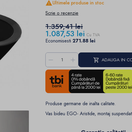

Ultimele produse in stoc
Scrie o recenzie
1.359,41 lei
1.087,53 lei
Cu TVA
Economisesti
271.88 lei
-
+
ADAUGA IN C
Produse germane de inalta calitate.
Vas bideu EGO- Aristide, montaj suspendat