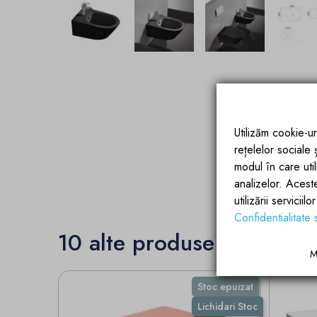
Utilizăm cookie-ur
rețelelor sociale
modul în care utili
analizelor. Acest
utilizării servicii
Confidentialitate 
10 alte produse in aceeas
M
Stoc epuizat
Lichidari Stoc