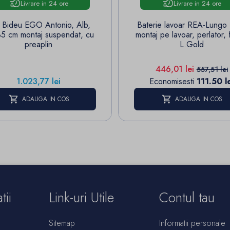
Livrare in 24 ore
Livrare in 24 ore
 Bideu EGO Antonio, Alb,
Baterie lavoar REA-Lungo
5 cm montaj suspendat, cu
montaj pe lavoar, perlator, f
preaplin
L.Gold
Pret
Pret de 
446,01 lei
557,51 lei
Pret
1.023,77 lei
Economisesti
111.50 le
ADAUGA IN COS
ADAUGA IN COS
tii
Link-uri Utile
Contul tau
Sitemap
Informatii personale