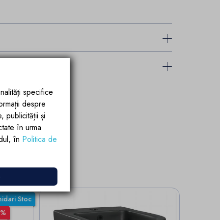
nalități specifice
formații despre
publicității și
ctate în urma
rdul, în
Politica de
e
hidari Stoc
0%