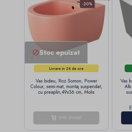
-20%
Stoc epuizat


Livrare in 24 de ore
Vas bideu, Roz Somon, Power
Vas 
Colour, semi-mat, montaj suspendat,
Alb
cu preaplin,49x36 cm, Molis
su
E
STOC EPUIZAT