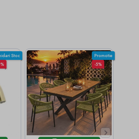
hidari Stoc
Promotie
0%
-5%
