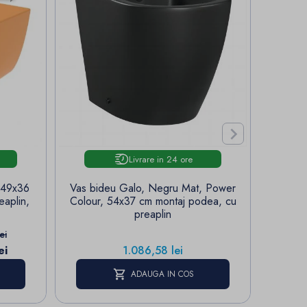

Livrare in 24 ore
 49x36
Vas bideu Galo, Negru Mat, Power
Vas 
eaplin,
Colour, 54x37 cm montaj podea, cu
cm, 
preaplin
mat, m
aza
P
1
ei
Pret
ei
1.086,58 lei
E
ADAUGA IN COS