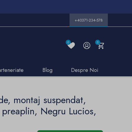
+40371-234-578
0
0
arteneriate
Blog
Despre Noi
de, montaj suspendat,
 preaplin, Negru Lucios,