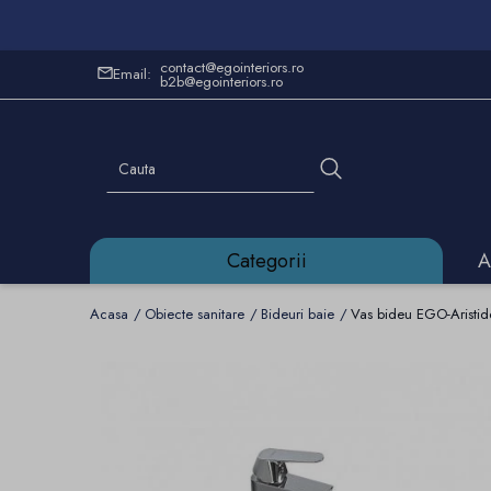
contact@egointeriors.ro
Email:
b2b@egointeriors.ro
Categorii
A
Acasa
Obiecte sanitare
Bideuri baie
Vas bideu EGO-Aristid