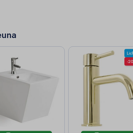
euna
Lic
-2