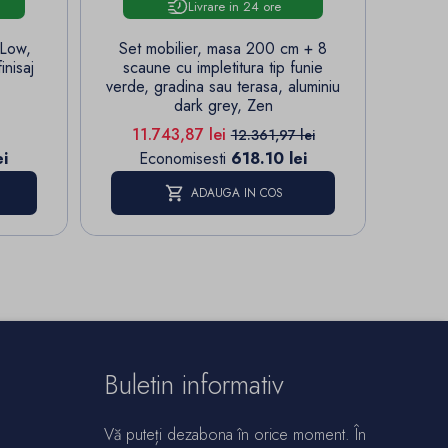
Livrare in 24 ore
 Low,
Set mobilier, masa 200 cm + 8
Cabina
inisaj
scaune cu impletitura tip funie
sticla
verde, gradina sau terasa, aluminiu
cadi
dark grey, Zen
baza
Pret
Pret de baza
P
11.743,87 lei
1
12.361,97 lei
i
Economisesti
618.10 lei
E
ADAUGA IN COS
Buletin informativ
Vă puteți dezabona în orice moment. În