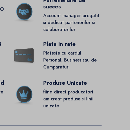
Parteneriate de
succes
GO
Account manager pregatit
si dedicat partenerilor si
colaboratorilor
8
Plata in rate
Plateste cu cardul
Personal, Business sau de
Cumparaturi
id
Produse Unicate
re
fiind direct producatori
.
am creat produse si linii
unicate