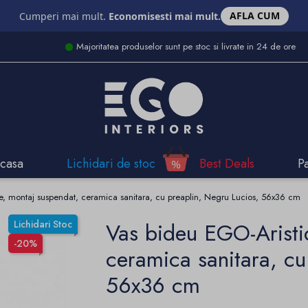
AFLA CUM
Cumperi mai mult.
Economisesti mai mult.
Majoritatea produselor sunt pe stoc si livrate in 24 de ore
casa
Lichidari de stoc
Best Deals
P
e, montaj suspendat, ceramica sanitara, cu preaplin, Negru Lucios, 56x36 cm
Lichidari Stoc
Vas bideu EGO-Aristi
-20%
ceramica sanitara, cu
56x36 cm