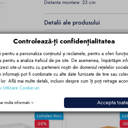
Distanta montare: 23 cm
Detalii ale produsului
Recenzii (0)
Controlează-ți confidențialitatea
i pentru a personaliza conținutul și reclamele, pentru a oferi funcțio
 și pentru a analiza traficul de pe site. De asemenea, împărtășim in
zezi site-ul nostru cu partenerii noștri din domeniul rețelelor sociale, 
e informații pot fi combinate cu alte date furnizate de tine sau cole
lor lor. Află mai multe detalii, inclusiv despre cum îți poți retrage aco
si Utilizare Cookie-uri
.
i categorie:
Accepta toat
ai multe informatii
Lichidari Stoc
Lic
-20%
-3