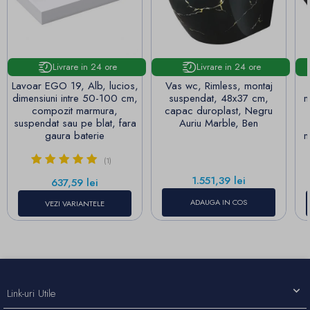
Livrare in 24 ore
Livrare in 24 ore
Lavoar EGO 19, Alb, lucios,
Vas wc, Rimless, montaj
dimensiuni intre 50-100 cm,
suspendat, 48x37 cm,
m
compozit marmura,
capac duroplast, Negru
suspendat sau pe blat, fara
Auriu Marble, Ben
gaura baterie
m
(1)
Pret
1.551,39 lei
Pret
637,59 lei
ADAUGA IN COS
VEZI VARIANTELE
Link-uri Utile