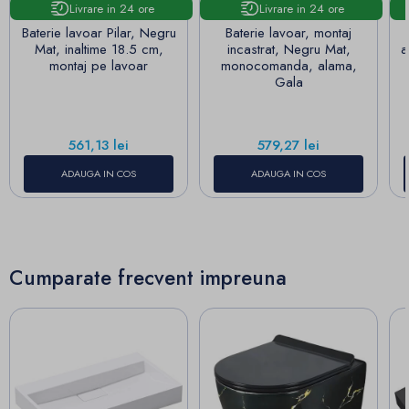
Livrare in 24 ore
Livrare in 24 ore
Baterie lavoar Pilar, Negru
Baterie lavoar, montaj
Mat, inaltime 18.5 cm,
incastrat, Negru Mat,
a
montaj pe lavoar
monocomanda, alama,
Gala
Pret
Pret
561,13 lei
579,27 lei
ADAUGA IN COS
ADAUGA IN COS
Cumparate frecvent impreuna