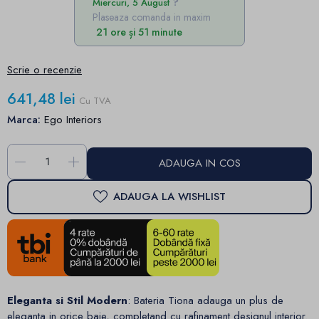
Miercuri, 5 August
Plaseaza comanda in maxim
21 ore și 51 minute
Scrie o recenzie
641,48 lei
Cu TVA
Marca:
Ego Interiors
-
+
ADAUGA IN COS
ADAUGA LA WISHLIST
Eleganta si Stil Modern
: Bateria Tiona adauga un plus de
eleganta in orice baie, completand cu rafinament designul interior.