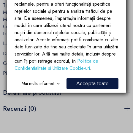
reclamele, pentru a oferi funcționalități specifice
Tip baterie: lavoar
rețelelor sociale și pentru a analiza traficul de pe
Montaj: incastrat in perete
site. De asemenea, împărtășim informații despre
Material: alama
modul în care utilizezi site-ul nostru cu partenerii
Culoare: crom
noștri din domeniul rețelelor sociale, publicității și
Lungime pipa : 16.1 cm
analizelor. Aceste informații pot fi combinate cu alte
Latime baterie: 4.7 cm
date furnizate de tine sau colectate în urma utilizării
Distanta intre ornamente: 12 cm
serviciilor lor. Află mai multe detalii, inclusiv despre
cum îți poți retrage acordul, în
Politica de
Conexiune: 3/8 inch
Confidentialitate si Utilizare Cookie-uri
.
Piese incorporate: incluse
Accepta toate
Mai multe informatii
Detalii ale produsului
Recenzii (0)