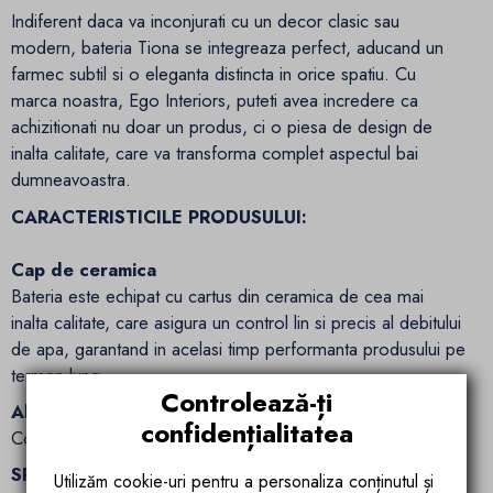
Indiferent daca va inconjurati cu un decor clasic sau
modern, bateria Tiona se integreaza perfect, aducand un
farmec subtil si o eleganta distincta in orice spatiu. Cu
marca noastra, Ego Interiors, puteti avea incredere ca
achizitionati nu doar un produs, ci o piesa de design de
inalta calitate, care va transforma complet aspectul bai
dumneavoastra.
CARACTERISTICILE PRODUSULUI:
Cap de ceramica
Bateria este echipat cu cartus din ceramica de cea mai
inalta calitate, care asigura un control lin si precis al debitului
de apa, garantand in acelasi timp performanta produsului pe
termen lung.
Controlează-ți
Alama de calitate inalta
confidențialitatea
Corpul bateriei este fabricat din alama de inalta calitate.
SPECIFICATII TEHNICE:
Utilizăm cookie-uri pentru a personaliza conținutul și