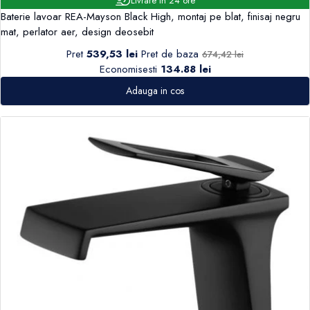
Livrare in 24 ore
Baterie lavoar REA-Mayson Black High, montaj pe blat, finisaj negru
mat, perlator aer, design deosebit
Pret
539,53 lei
Pret de baza
674,42 lei
Economisesti
134.88 lei
Adauga in cos