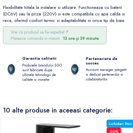
Flexibilitate totala la instalare si utilizare: Functioneaza cu baterii
(DC6V) sau la priza (220V) si este compatibila cu apa calda si
rece, oferind confort termic si adaptabilitate in orice tip de baie.
Vrei ca produsul sa fie expediat
Plaseaza comanda in maxim
13 ore și 39 minute
Garantia calitatii
Parteneriate de
succes
Produsele brandului EGO
Account manager pregatit
sunt fabricate dupa
si dedicat partenerilor si
ultimele tehnologii de
colaboratorilor
calitate si inovatie
10 alte produse in aceeasi categorie:
Lichidari Stoc
-20%