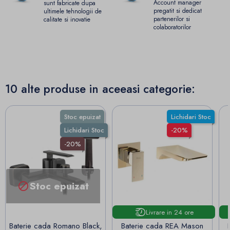
Account manager
sunt fabricate dupa
pregatit si dedicat
ultimele tehnologii de
partenerilor si
calitate si inovatie
colaboratorilor
10 alte produse in aceeasi categorie:
Stoc epuizat
Lichidari Stoc
Lichidari Stoc
-20%
-20%
Stoc epuizat

Livrare in 24 ore
Baterie cada Romano Black,
Baterie cada REA Mason