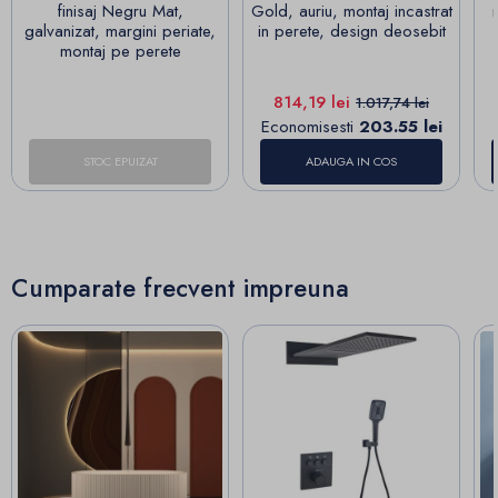
finisaj Negru Mat,
Gold, auriu, montaj incastrat
galvanizat, margini periate,
in perete, design deosebit
montaj pe perete
Pret
Pret de baza
814,19 lei
1.017,74 lei
Economisesti
203.55 lei
STOC EPUIZAT
ADAUGA IN COS
Cumparate frecvent impreuna