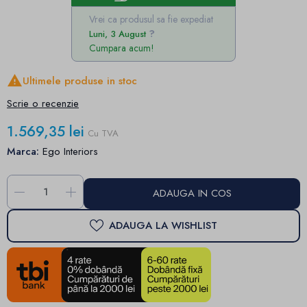
Vrei ca produsul sa fie expediat
Luni, 3 August
Cumpara acum!

Ultimele produse in stoc
Scrie o recenzie
1.569,35 lei
Cu TVA
Marca:
Ego Interiors
-
+
ADAUGA IN COS
ADAUGA LA WISHLIST