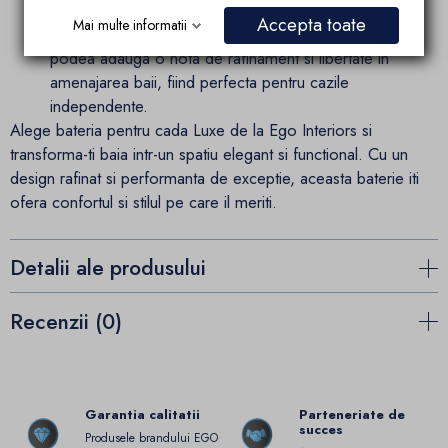
o utilizare confortabila.
Accepta toate
Mai multe informatii
Montaj freestanding modern
: Instalarea pe
podea adauga o nota de rafinament si libertate in
amenajarea baii, fiind perfecta pentru cazile
independente.
Alege bateria pentru cada Luxe de la Ego Interiors si
transforma-ti baia intr-un spatiu elegant si functional. Cu un
design rafinat si performanta de exceptie, aceasta baterie iti
ofera confortul si stilul pe care il meriti.
Detalii ale produsului
Recenzii (0)
Garantia calitatii
Parteneriate de
succes
Produsele brandului EGO