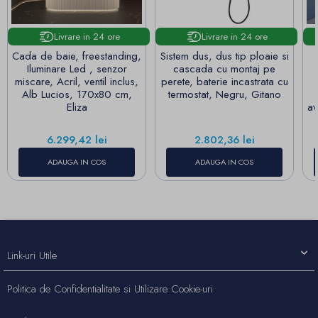
Livrare in 24 ore
Livrare in 24 ore
Cada de baie, freestanding,
Sistem dus, dus tip ploaie si
Iluminare Led , senzor
cascada cu montaj pe
miscare, Acril, ventil inclus,
perete, baterie incastrata cu
Alb Lucios, 170x80 cm,
termostat, Negru, Gitano
Eliza
av
Pret
Pret
6.299,42 lei
2.802,36 lei
ADAUGA IN COS
ADAUGA IN COS
Link-uri Utile
Politica de Confidentialitate si Utilizare Cookie-uri