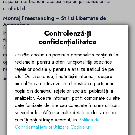
risipa si mentinand in acelasi timp un jet consistent si
confortabil.
Montaj Freestanding – Stil si Libertate de
Amenajare
Controlează-ți
Instalarea pe podea adauga un element distinctiv baii tale,
confidențialitatea
fiind ideala pentru cazile freestanding. Designul minimalist si
finisajul negru mat se potrivesc perfect intr-un decor
modern, oferind un aspect rafinat si elegant. Aceasta
Utilizăm cookie-uri pentru a personaliza conținutul și
optiune de montaj permite amplasarea bateriei oriunde este
reclamele, pentru a oferi funcționalități specifice
nevoie, conferind baii tale un look sofisticat si versatil.
rețelelor sociale și pentru a analiza traficul de pe
site. De asemenea, împărtășim informații despre
Avantaje si Beneficii de Top
modul în care utilizezi site-ul nostru cu partenerii
Calitate premium
: Fabricata din alama durabila, cu
noștri din domeniul rețelelor sociale, publicității și
finisaj negru mat rezistent la zgarieturi si uzura.
analizelor. Aceste informații pot fi combinate cu alte
Economie de apa
: Perlatorul eficient optimizeaza
date furnizate de tine sau colectate în urma utilizării
fluxul de apa, oferind un consum redus fara a
serviciilor lor. Află mai multe detalii, inclusiv despre
compromite confortul.
cum îți poți retrage acordul, în
Politica de
Dus de mana ergonomic si versatil
: Furtunul de
Confidentialitate si Utilizare Cookie-uri
.
1.5 metri si capul din ABS ofera libertate de miscare si