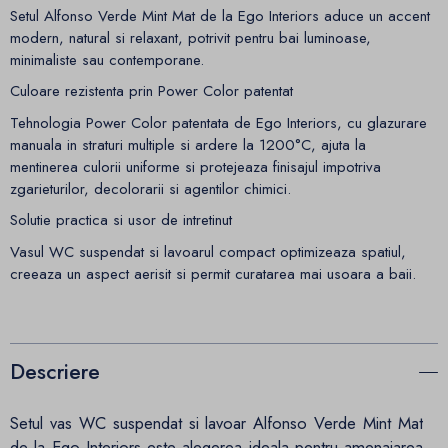
Setul Alfonso Verde Mint Mat de la Ego Interiors aduce un accent
modern, natural si relaxant, potrivit pentru bai luminoase,
minimaliste sau contemporane.
Culoare rezistenta prin Power Color patentat
Tehnologia Power Color patentata de Ego Interiors, cu glazurare
manuala in straturi multiple si ardere la 1200°C, ajuta la
mentinerea culorii uniforme si protejeaza finisajul impotriva
zgarieturilor, decolorarii si agentilor chimici.
Solutie practica si usor de intretinut
Vasul WC suspendat si lavoarul compact optimizeaza spatiul,
creeaza un aspect aerisit si permit curatarea mai usoara a baii.
Descriere
Setul vas WC suspendat si lavoar Alfonso Verde Mint Mat
de la Ego Interiors este alegerea ideala pentru amenajarea