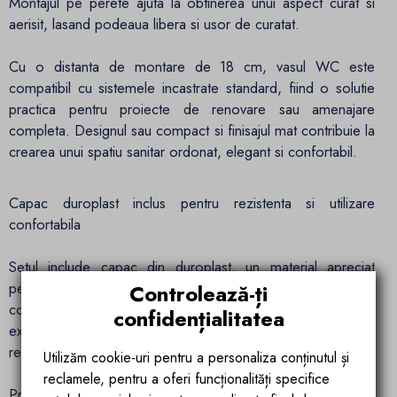
Montajul pe perete ajuta la obtinerea unui aspect curat si
aerisit, lasand podeaua libera si usor de curatat.
Cu o distanta de montare de 18 cm, vasul WC este
compatibil cu sistemele incastrate standard, fiind o solutie
practica pentru proiecte de renovare sau amenajare
completa. Designul sau compact si finisajul mat contribuie la
crearea unui spatiu sanitar ordonat, elegant si confortabil.
Capac duroplast inclus pentru rezistenta si utilizare
confortabila
Setul include capac din duroplast, un material apreciat
pentru rezistenta, duritate si stabilitate in timp. Capacul
Controlează-ți
completeaza perfect designul vasului WC si ofera o
confidențialitatea
experienta de utilizare confortabila, fiind potrivit pentru bai
rezidentiale moderne sau spatii cu utilizare frecventa.
Utilizăm cookie-uri pentru a personaliza conținutul și
reclamele, pentru a oferi funcționalități specifice
Prin aspectul sau solid si finisajul atent realizat, capacul