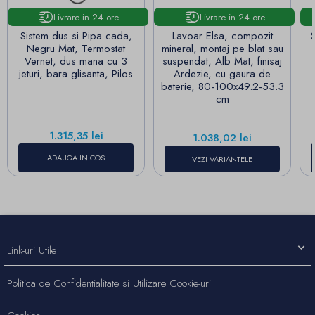
Livrare in 24 ore
Livrare in 24 ore
Sistem dus si Pipa cada,
Lavoar Elsa, compozit
Negru Mat, Termostat
mineral, montaj pe blat sau
Vernet, dus mana cu 3
suspendat, Alb Mat, finisaj
jeturi, bara glisanta, Pilos
Ardezie, cu gaura de
baterie, 80-100x49.2-53.3
cm
Pret
1.315,35 lei
Pret
1.038,02 lei
ADAUGA IN COS
VEZI VARIANTELE
Link-uri Utile
Politica de Confidentialitate si Utilizare Cookie-uri