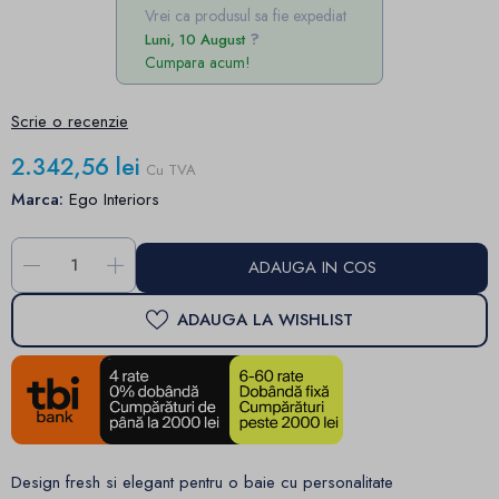
Vrei ca produsul sa fie expediat
Luni, 10 August
Cumpara acum!
Scrie o recenzie
2.342,56 lei
Cu TVA
Marca:
Ego Interiors
-
+
ADAUGA IN COS
ADAUGA LA WISHLIST
Design fresh si elegant pentru o baie cu personalitate