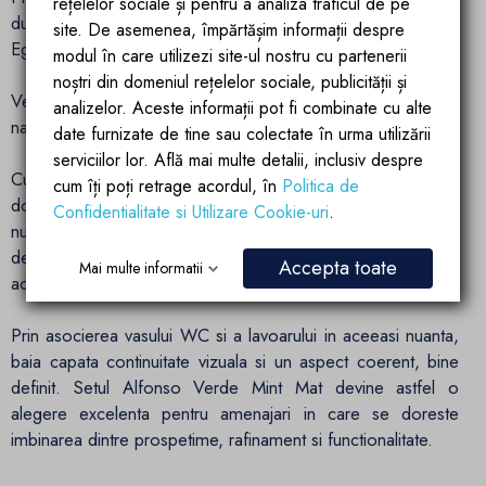
rețelelor sociale și pentru a analiza traficul de pe
duroplast sustine imaginea premium a setului Alfonso de la
site. De asemenea, împărtășim informații despre
Ego Interiors.
modul în care utilizezi site-ul nostru cu partenerii
noștri din domeniul rețelelor sociale, publicității și
Verde Mint Mat – culoare proaspata pentru amenajari
analizelor. Aceste informații pot fi combinate cu alte
naturale si moderne
date furnizate de tine sau colectate în urma utilizării
serviciilor lor. Află mai multe detalii, inclusiv despre
Culoarea Verde Mint Mat este ideala pentru cei care isi
cum îți poți retrage acordul, în
Politica de
doresc o baie diferita, luminoasa si relaxanta. Aceasta
Confidentialitate si Utilizare Cookie-uri
.
nuanta se asorteaza foarte bine cu mobilier alb, lemn
deschis, bej, crem, piatra naturala, marmura, negru mat sau
Accepta toate
Mai multe informatii
accente aurii si cromate.
Prin asocierea vasului WC si a lavoarului in aceeasi nuanta,
baia capata continuitate vizuala si un aspect coerent, bine
definit. Setul Alfonso Verde Mint Mat devine astfel o
alegere excelenta pentru amenajari in care se doreste
imbinarea dintre prospetime, rafinament si functionalitate.