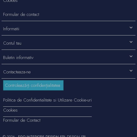
Cookies
Formular de contact
Informatii
Contul tau
Buletin informativ
Contacteaza-ne
Controlează-ți confidențialitatea
Politica de Confidentialitate si Utilizare Cookie-uri
Cookies
Formular de Contact
© 2026 -
EGO INTERIORS DESIGN SRL
DESIGN SRL.