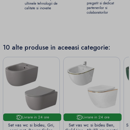
pregatit si dedicat
ultimele tehnologii de
partenerilor si
calitate si inovatie
colaboratorilor
10 alte produse in aceeasi categorie:
Livrare in 24 ore
Livrare in 24 ore
Set vas wc si bideu, Gri,
Set vas wc si bideu Ben,
S