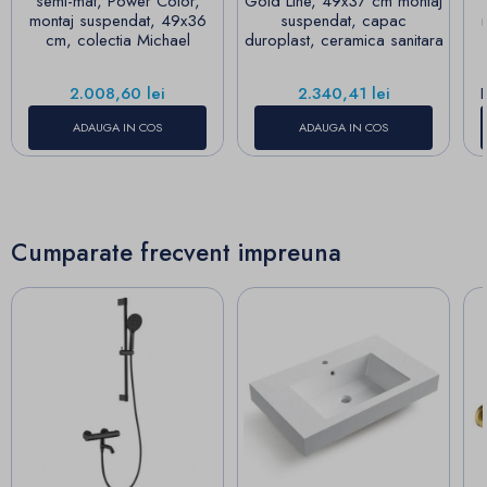
semi-mat, Power Color,
Gold Line, 49x37 cm montaj
montaj suspendat, 49x36
suspendat, capac
cm, colectia Michael
duroplast, ceramica sanitara
Pret
Pret
2.008,60 lei
2.340,41 lei
ADAUGA IN COS
ADAUGA IN COS
Cumparate frecvent impreuna