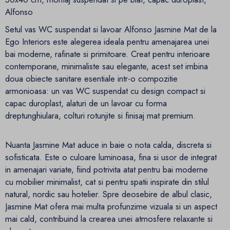
Alfonso
Setul vas WC suspendat si lavoar Alfonso Jasmine Mat de la
Ego Interiors este alegerea ideala pentru amenajarea unei
bai moderne, rafinate si primitoare. Creat pentru interioare
contemporane, minimaliste sau elegante, acest set imbina
doua obiecte sanitare esentiale intr-o compozitie
armonioasa: un vas WC suspendat cu design compact si
capac duroplast, alaturi de un lavoar cu forma
dreptunghiulara, colturi rotunjite si finisaj mat premium.
Nuanta Jasmine Mat aduce in baie o nota calda, discreta si
sofisticata. Este o culoare luminoasa, fina si usor de integrat
in amenajari variate, fiind potrivita atat pentru bai moderne
cu mobilier minimalist, cat si pentru spatii inspirate din stilul
natural, nordic sau hotelier. Spre deosebire de albul clasic,
Jasmine Mat ofera mai multa profunzime vizuala si un aspect
mai cald, contribuind la crearea unei atmosfere relaxante si