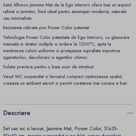
Setul Alfonso Jasmine Mat de la Ego Interiors ofera baii un aspect
rafinat si primitor, fiind ideal pentru amenajari moderne, naturale
sau minimaliste.
Rezistenta ridicata prin Power Color patentat
Tehnologia Power Color patentata de Ego Interiors, cu glazurare
manuala in straturi multiple si ardere la 1200°C, ajuta la
mentinerea culorii uniforme si protejeaza suprafata impotriva
zgarieturilor, decolorarii si agentilor chimici.
Solutie practica pentru o baie usor de intretinut
Vasul WC suspendat si lavoarul compact optimizeaza spatiul,
creeaza un ambient aerisit si permit curatarea mai usoara a baii.
Descriere
Set vas wc si lavoar, Jasmine Mat, Power Color, 51x35-
50x40 cm, montaj suspendat si pe blat, capac duroplast,