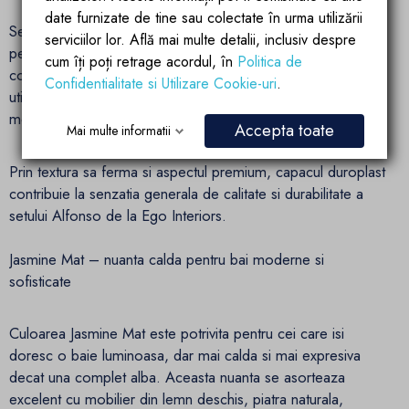
date furnizate de tine sau colectate în urma utilizării
Setul include capac din duroplast, un material apreciat
serviciilor lor. Află mai multe detalii, inclusiv despre
pentru rezistenta, stabilitate si aspect solid. Capacul
cum îți poți retrage acordul, în
Politica de
completeaza designul vasului WC si ofera o experienta de
Confidentialitate si Utilizare Cookie-uri
.
utilizare confortabila, fiind potrivit pentru baile rezidentiale
moderne, dar si pentru spatii utilizate frecvent.
Accepta toate
Mai multe informatii
Prin textura sa ferma si aspectul premium, capacul duroplast
contribuie la senzatia generala de calitate si durabilitate a
setului Alfonso de la Ego Interiors.
Jasmine Mat – nuanta calda pentru bai moderne si
sofisticate
Culoarea Jasmine Mat este potrivita pentru cei care isi
doresc o baie luminoasa, dar mai calda si mai expresiva
decat una complet alba. Aceasta nuanta se asorteaza
excelent cu mobilier din lemn deschis, piatra naturala,