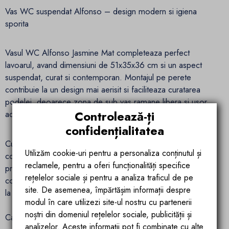
Vas WC suspendat Alfonso – design modern si igiena
sporita
Vasul WC Alfonso Jasmine Mat completeaza perfect
lavoarul, avand dimensiuni de 51x35x36 cm si un aspect
suspendat, curat si contemporan. Montajul pe perete
contribuie la un design mai aerisit si faciliteaza curatarea
podelei, deoarece zona de sub vas ramane libera si usor
Controlează-ți
accesibila.
confidențialitatea
Cu o distanta de montare de 18 cm, vasul WC este
Utilizăm cookie-uri pentru a personaliza conținutul și
compatibil cu sistemele incastrate standard, fiind o alegere
reclamele, pentru a oferi funcționalități specifice
practica pentru proiecte de renovare sau amenajare
rețelelor sociale și pentru a analiza traficul de pe
completa a baii. Forma compacta si finisajul mat contribuie
site. De asemenea, împărtășim informații despre
la un ambient sanitar ordonat, elegant si usor de intretinut.
modul în care utilizezi site-ul nostru cu partenerii
noștri din domeniul rețelelor sociale, publicității și
Capac duroplast inclus pentru confort si rezistenta
analizelor. Aceste informații pot fi combinate cu alte