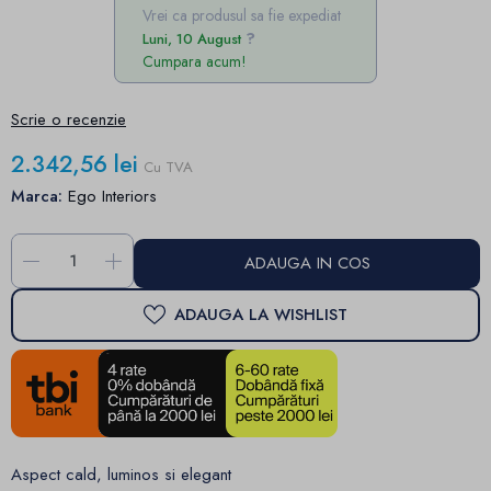
Vrei ca produsul sa fie expediat
Luni, 10 August
Cumpara acum!
Scrie o recenzie
2.342,56 lei
Cu TVA
Marca:
Ego Interiors
-
+
ADAUGA IN COS
ADAUGA LA WISHLIST
Aspect cald, luminos si elegant