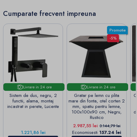
Cumparate frecvent impreuna
Promotie
-5%
Livrare in 24 ore
Livrare in 24 ore
Sistem de dus, negru, 2
Gratar pe lemn cu plita
O
functii, alama, montaj
mare din fonta, otel corten 2
incastrat in perete, Lucente
mm, spatiu pentru lemne,
100x100x90 cm, Negru,
d
Rustico
Pret
Pret de baza
2.987,55 lei
3.144,79 lei
Pret
1.221,86 lei
Economisesti
157.24 lei