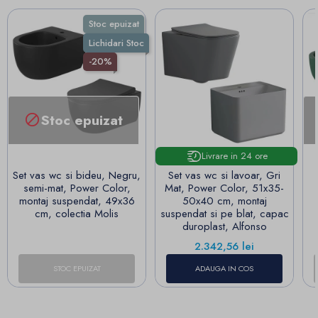
Stoc epuizat
Lichidari Stoc
-20%
Stoc epuizat

Livrare in 24 ore
Set vas wc si bideu, Negru,
Set vas wc si lavoar, Gri
semi-mat, Power Color,
Mat, Power Color, 51x35-
montaj suspendat, 49x36
50x40 cm, montaj
cm, colectia Molis
suspendat si pe blat, capac
duroplast, Alfonso
Pret
2.342,56 lei
STOC EPUIZAT
ADAUGA IN COS