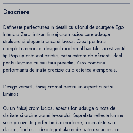
Descriere
Defineste perfectiunea in detalii cu sifonul de scurgere Ego
Interiors Zaro, intr-un finisaj crom lucios care adauga
stralucire si eleganta oricarui lavoar. Creat pentru a
completa armonios designul modern al baii tale, acest ventil
tip Pop-up este atat estetic, cat si extrem de eficient. Ideal
pentru lavoare cu sau fara preaplin, Zaro combina
performanta de inalta precizie cu o estetica atemporala.
Design versatil, finisaj cromat pentru un aspect curat si
luminos
Cu un finisaj crom lucios, acest sifon adauga o nota de
claritate si ordine zonei lavoarului. Suprafata reflecta lumina
si se potriveste perfect in bai moderne, minimaliste sau
clasice, fiind usor de integrat alaturi de baterii si accesorii