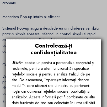
cromate.
Mecanism Pop-up intuitiv si eficient
Sistemul Pop-up asigura deschiderea si inchiderea ventilului
printr-o simpla apasare, oferind un control simplu si rapid
asupra evacuarii apei. Este solutia ideala pentru un design
Controlează-ți
curat si functional, eliminand elementele inestetice de
confidențialitatea
control.
Utilizăm cookie-uri pentru a personaliza conținutul și
Compatibilitate extinsa – cu sau fara preaplin
reclamele, pentru a oferi funcționalități specifice
rețelelor sociale și pentru a analiza traficul de pe
Disponibil in versiuni pentru lavoare cu preaplin sau fara
site. De asemenea, împărtășim informații despre
preaplin, acest model se adapteaza usor diferitelor tipuri de
modul în care utilizezi site-ul nostru cu partenerii
chiuvete, oferind flexibilitate in proiectare si instalare, fara
noștri din domeniul rețelelor sociale, publicității și
compromisuri in functionalitate.
analizelor. Aceste informații pot fi combinate cu alte
Etansare din silicon si constructie din alama
date furnizate de tine sau colectate în urma utilizării