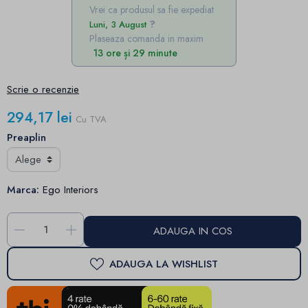
Vrei ca produsul sa fie expediat
Luni, 3 August
Plaseaza comanda in maxim
13 ore și 29 minute
Scrie o recenzie
294,17 lei
Cu TVA
Preaplin
Marca:
Ego Interiors
-
+
ADAUGA IN COS
ADAUGA LA WISHLIST