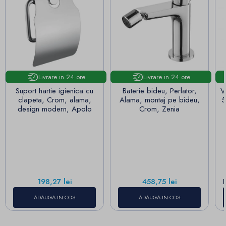
Livrare in 24 ore
Livrare in 24 ore
Suport hartie igienica cu
Baterie bideu, Perlator,
V
clapeta, Crom, alama,
Alama, montaj pe bideu,
5
design modern, Apolo
Crom, Zenia
Pret
Pret
198,27 lei
458,75 lei
ADAUGA IN COS
ADAUGA IN COS