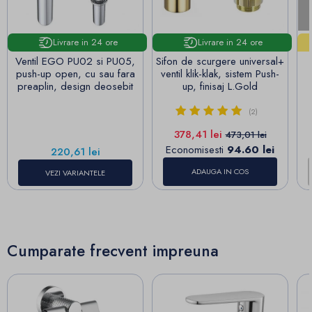
Livrare in 24 ore
Livrare in 24 ore
Ventil EGO PU02 si PU05,
Sifon de scurgere universal+
push-up open, cu sau fara
ventil klik-klak, sistem Push-
preaplin, design deosebit
up, finisaj L.Gold
(2)
Pret
Pret de baza
378,41 lei
473,01 lei
Economisesti
94.60 lei
Pret
220,61 lei
ADAUGA IN COS
VEZI VARIANTELE
Cumparate frecvent impreuna