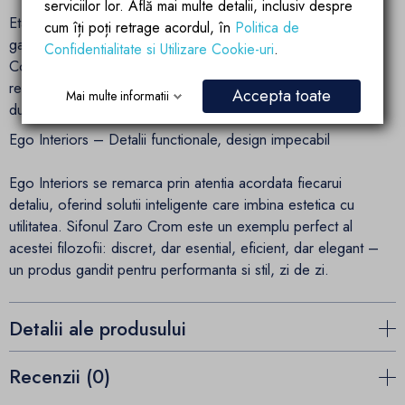
serviciilor lor. Află mai multe detalii, inclusiv despre
Etansarea este realizata cu silicon de inalta calitate,
cum îți poți retrage acordul, în
Politica de
garantand o inchidere ermetica si prevenind scurgerile.
Confidentialitate si Utilizare Cookie-uri
.
Corpul complet din alama sanitara ofera durabilitate ridicata,
rezistenta la coroziune si mentine aspectul impecabil chiar si
Accepta toate
Mai multe informatii
dupa utilizari intense.
Ego Interiors – Detalii functionale, design impecabil
Ego Interiors se remarca prin atentia acordata fiecarui
detaliu, oferind solutii inteligente care imbina estetica cu
utilitatea. Sifonul Zaro Crom este un exemplu perfect al
acestei filozofii: discret, dar esential, eficient, dar elegant –
un produs gandit pentru performanta si stil, zi de zi.
Detalii ale produsului
Recenzii (0)