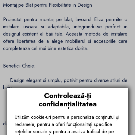
Montaj pe Blat pentru Flexibilitate in Design
Proiectat pentru montaj pe blat, lavoarul Eliza permite o
instalare usoara si adaptabila, integrandu-se perfect in
designul existent al baii tale. Aceasta metoda de instalare
ofera libertatea de a alege mobilierul si accesoriile care
completeaza cel mai bine estetica dorita.​
Beneficii Cheie:
Design elegant si simplu, potrivit pentru diverse stiluri de
baie​
Controlează-ți
Dimensiuni compacte, ideale pentru spatii reduse​
confidențialitatea
Fabricat din ceramica sanitara de inalta calitate pentru
Utilizăm cookie-uri pentru a personaliza conținutul și
durabilitate si rezistenta​
reclamele, pentru a oferi funcționalități specifice
rețelelor sociale și pentru a analiza traficul de pe