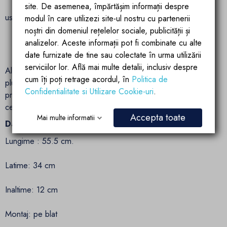
Finisaj alb lucios pentru un aspect impecabil si intretinere
site. De asemenea, împărtășim informații despre
usoara​
modul în care utilizezi site-ul nostru cu partenerii
noștri din domeniul rețelelor sociale, publicității și
Montaj pe blat pentru o instalare flexibila si personalizata​
analizelor. Aceste informații pot fi combinate cu alte
date furnizate de tine sau colectate în urma utilizării
serviciilor lor. Află mai multe detalii, inclusiv despre
Alege lavoarul Eliza de la Ego Interiors pentru a aduce un
cum îți poți retrage acordul, în
Politica de
plus de eleganta si functionalitate baii tale, beneficiind de un
Confidentialitate si Utilizare Cookie-uri
.
produs de calitate superioara, conceput pentru a satisface
cele mai exigente gusturi.
Accepta toate
Mai multe informatii
Date tehnice:
Lungime : 55.5 cm.
Latime: 34 cm
Inaltime: 12 cm
Montaj: pe blat