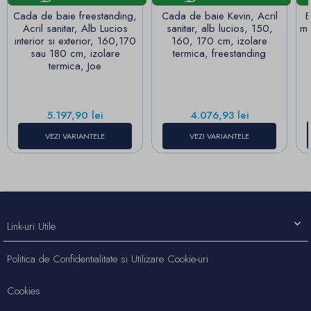
Cada de baie freestanding,
Cada de baie Kevin, Acril
B
Acril sanitar, Alb Lucios
sanitar, alb lucios, 150,
ma
interior si exterior, 160,170
160, 170 cm, izolare
sau 180 cm, izolare
termica, freestanding
termica, Joe
Pret
Pret
5.197,90 lei
4.076,93 lei
VEZI VARIANTELE
VEZI VARIANTELE
Link-uri Utile
Politica de Confidentialitate si Utilizare Cookie-uri
Cookies