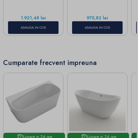
Pret
Pret
1.921,48 lei
975,82 lei
ADAUGA IN COS
ADAUGA IN COS
Cumparate frecvent impreuna
Livrare in 24 ore
Livrare in 24 ore