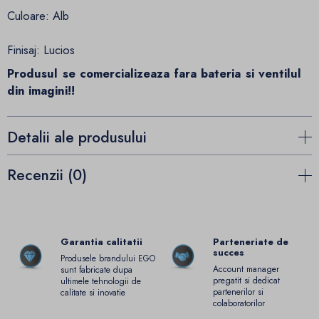
Culoare: Alb
Finisaj: Lucios
Produsul se comercializeaza fara bateria si ventilul
din imagini!!
Detalii ale produsului
Recenzii (0)
Garantia calitatii
Parteneriate de
succes
Produsele brandului EGO
Account manager
sunt fabricate dupa
pregatit si dedicat
ultimele tehnologii de
partenerilor si
calitate si inovatie
colaboratorilor