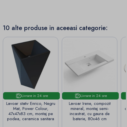
10 alte produse in aceeasi categorie:
Livrare in 24 ore
Livrare in 24 ore
Lavoar stativ Enrico, Negru
Lavoar Irene, compozit
Mat, Power Colour,
mineral, montaj semi-
c
47x47x83 cm, montaj pe
incastrat, cu gaura de
podea, ceramica sanitara
baterie, 80x46 cm