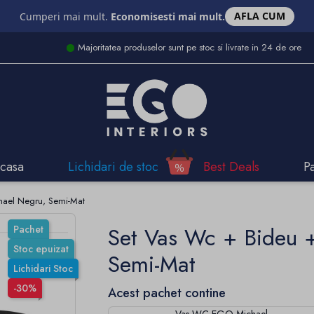
AFLA CUM
Cumperi mai mult.
Economisesti mai mult.
Majoritatea produselor sunt pe stoc si livrate in 24 de ore
casa
Lichidari de stoc
Best Deals
P
hael Negru, Semi-Mat
Set Vas Wc + Bideu 
Pachet
Stoc epuizat
Semi-Mat
Lichidari Stoc
-30%
Acest pachet contine
Vas WC EGO Michael