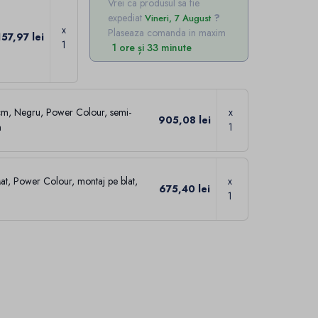
Vrei ca produsul sa fie
expediat
Vineri, 7 August
x
Plaseaza comanda in maxim
157,97 lei
1
1 ore și 33 minute
m, Negru, Power Colour, semi-
x
905,08 lei
n
1
t, Power Colour, montaj pe blat,
x
675,40 lei
1