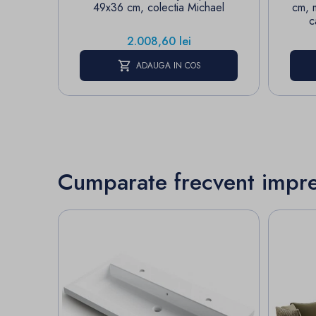
49x36 cm, colectia Michael
cm, 
c
Pret
2.008,60 lei
ADAUGA IN COS
Cumparate frecvent impr