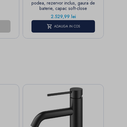
podea, rezervor inclus, gaura de
baterie, capac soft-close
P
3
Pret
2.529,99 lei
E
ADAUGA IN COS