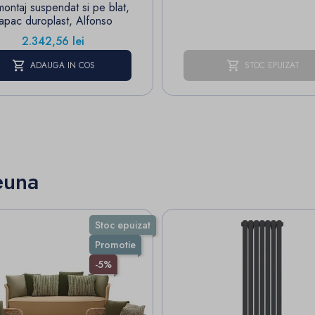
montaj suspendat si pe blat,
apac duroplast, Alfonso
Pret
2.342,56 lei
ADAUGA IN COS
STOC EPUIZAT
euna
Stoc epuizat
Promotie
-5%