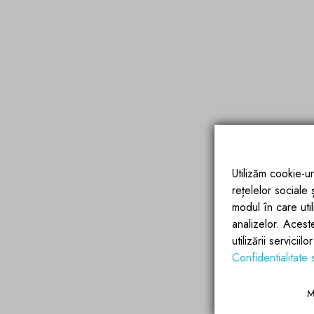
Utilizăm cookie-ur
rețelelor sociale
modul în care utili
analizelor. Acest
utilizării servicii
Confidentialitate 
M