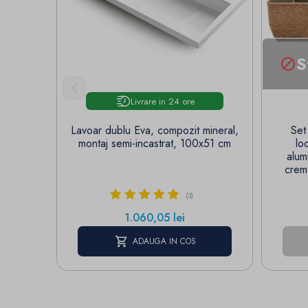
S


Livrare in 24 ore
Lavoar dublu Eva, compozit mineral,
Set
montaj semi-incastrat, 100x51 cm
lo
alum
crem
(3)
Pret
1.060,05 lei
ADAUGA IN COS