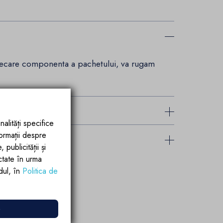
fiecare componenta a pachetului, va rugam
nalități specifice
formații despre
publicității și
ctate în urma
rdul, în
Politica de
e