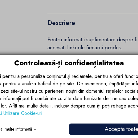
Descriere
Pentru informatii suplimentare despre 
accesati linkurile fiecarui produs.
Controlează-ți confidențialitatea
Detalii ale produsului
i pentru a personaliza conținutul și reclamele, pentru a oferi funcțio
 și pentru a analiza traficul de pe site. De asemenea, împărtășim in
Recenzii (0)
zezi site-ul nostru cu partenerii noștri din domeniul rețelelor sociale, 
e informații pot fi combinate cu alte date furnizate de tine sau cole
lor lor. Află mai multe detalii, inclusiv despre cum îți poți retrage aco
si Utilizare Cookie-uri
.
Accepta toat
ai multe informatii