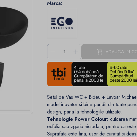
Marca:
-
+
ADAUGA IN C
Setul de Vas WC + Bideu + Lavoar Michael, 
model inovator si bine gandit din toate punc
design, pana la tehnologiile utilizate.
Tehnologie Power Colour:
culoarea mat
exfolia sau zgaria niciodata, pentru ca este
Suprafata este fina, usor de curatat si dea