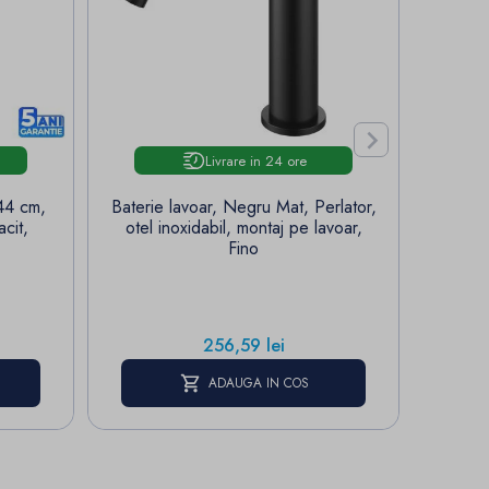
S


Livrare in 24 ore
x44 cm,
Baterie lavoar, Negru Mat, Perlator,
Urinal
cit,
otel inoxidabil, montaj pe lavoar,
in pe
Fino
Pret
256,59 lei
ADAUGA IN COS