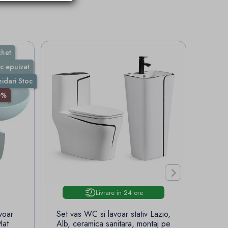
chet
c epuizat
hidari Stoc
0%

Livrare in 24 ore
voar
Set vas WC si lavoar stativ Lazio,
Set
Mat
Alb, ceramica sanitara, montaj pe
M