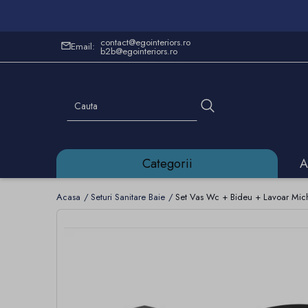
contact@egointeriors.ro
Email:
b2b@egointeriors.ro
Categorii
A
Acasa
Seturi Sanitare Baie
Set Vas Wc + Bideu + Lavoar Mic