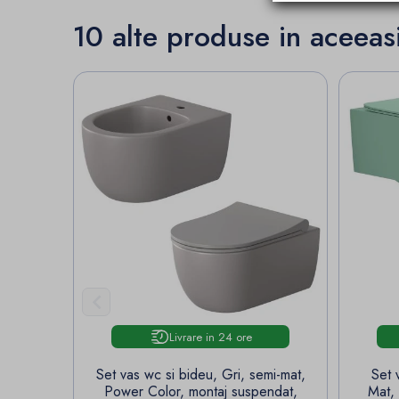
10 alte produse in aceeas

Livrare in 24 ore
Set vas wc si bideu, Gri, semi-mat,
Set 
Power Color, montaj suspendat,
Mat,