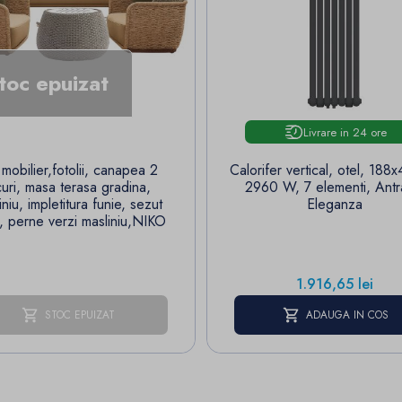
toc epuizat
Livrare in 24 ore
 mobilier,fotolii, canapea 2
Calorifer vertical, otel, 188
curi, masa terasa gradina,
2960 W, 7 elementi, Antra
iniu, impletitura funie, sezut
Eleganza
, perne verzi masliniu,NIKO
Pret
1.916,65 lei
STOC EPUIZAT
ADAUGA IN COS