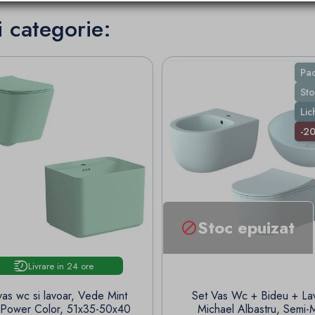
i categorie:
Pa
Sto
Lic
-2
Stoc epuizat

Livrare in 24 ore
vas wc si lavoar, Vede Mint
Set Vas Wc + Bideu + La
 Power Color, 51x35-50x40
Michael Albastru, Semi-