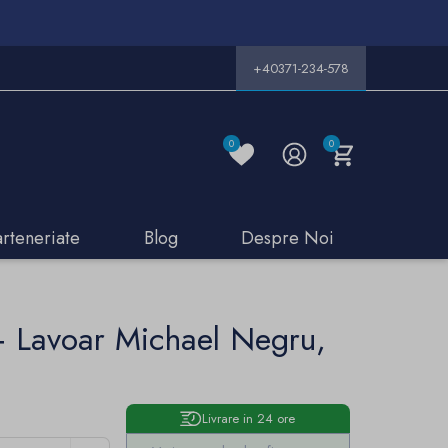
+40371-234-578
0
0
arteneriate
Blog
Despre Noi
+ Lavoar Michael Negru,
Livrare in 24 ore