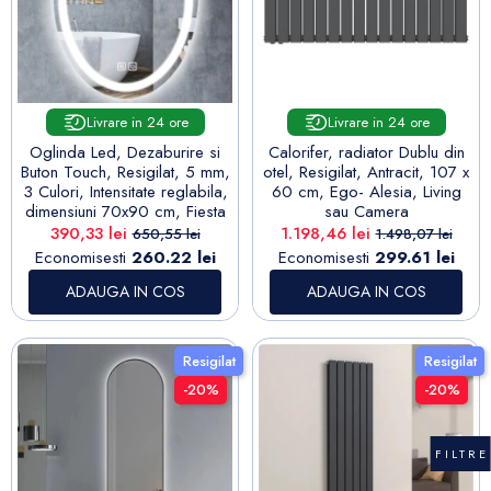
Livrare in 24 ore
Livrare in 24 ore
Oglinda Led, Dezaburire si
Calorifer, radiator Dublu din
Buton Touch, Resigilat, 5 mm,
otel, Resigilat, Antracit, 107 x
3 Culori, Intensitate reglabila,
60 cm, Ego- Alesia, Living
dimensiuni 70x90 cm, Fiesta
sau Camera
Pret
Pret de baza
Pret
Pret de baza
390,33 lei
1.198,46 lei
650,55 lei
1.498,07 lei
Economisesti
260.22 lei
Economisesti
299.61 lei
ADAUGA IN COS
ADAUGA IN COS
Resigilat
Resigilat
-20%
-20%
FILTRE