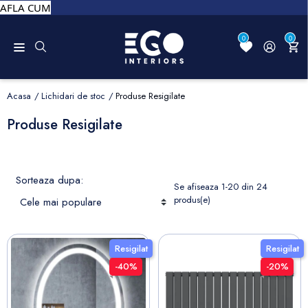
AFLA CUM
0
0
Acasa
Lichidari de stoc
Produse Resigilate
Produse Resigilate
Sorteaza dupa:
Se afiseaza 1-20 din 24
produs(e)
Resigilat
Resigilat
-40%
-20%