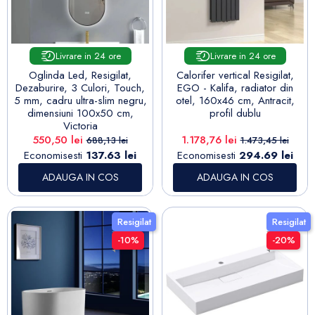
Livrare in 24 ore
Livrare in 24 ore
Oglinda Led, Resigilat,
Calorifer vertical Resigilat,
Dezaburire, 3 Culori, Touch,
EGO - Kalifa, radiator din
5 mm, cadru ultra-slim negru,
otel, 160x46 cm, Antracit,
dimensiuni 100x50 cm,
profil dublu
Victoria
Pret
Pret de baza
Pret
Pret de baza
550,50 lei
1.178,76 lei
688,13 lei
1.473,45 lei
Economisesti
137.63 lei
Economisesti
294.69 lei
ADAUGA IN COS
ADAUGA IN COS
Resigilat
Resigilat
-10%
-20%