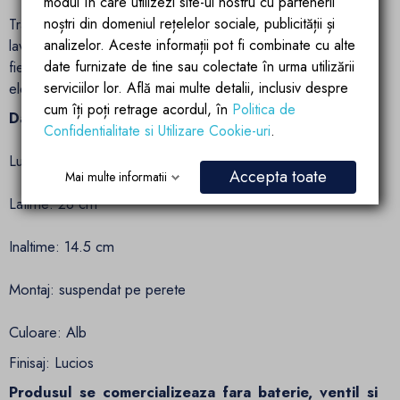
modul în care utilizezi site-ul nostru cu partenerii
noștri din domeniul rețelelor sociale, publicității și
Transforma-ti baia intr-un spatiu de relaxare si rafinament cu
analizelor. Aceste informații pot fi combinate cu alte
lavoarul Alb Lucios Torino de la Ego Interiors. Fii mandru de
date furnizate de tine sau colectate în urma utilizării
fiecare detaliu al locuintei tale si bucura-te de confortul si
serviciilor lor. Află mai multe detalii, inclusiv despre
eleganta aduse de acest produs de exceptie.
cum îți poți retrage acordul, în
Politica de
Date tehnice:
Confidentialitate si Utilizare Cookie-uri
.
Lungime : 42
Accepta toate
Mai multe informatii
Latime: 28 cm
Inaltime: 14.5 cm
Montaj: suspendat pe perete
Culoare: Alb
Finisaj: Lucios
Produsul se comercializeaza fara baterie, ventil si