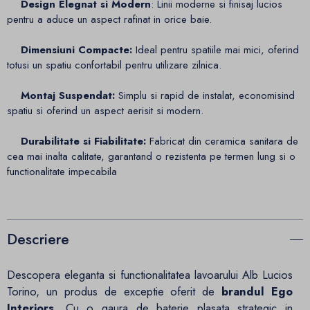
Design Elegnat si Modern
: Linii moderne si finisaj lucios
pentru a aduce un aspect rafinat in orice baie.
Dimensiuni Compacte:
Ideal pentru spatiile mai mici, oferind
totusi un spatiu confortabil pentru utilizare zilnica.
Montaj Suspendat:
Simplu si rapid de instalat, economisind
spatiu si oferind un aspect aerisit si modern.
Durabilitate si Fiabilitate:
Fabricat din ceramica sanitara de
cea mai inalta calitate, garantand o rezistenta pe termen lung si o
functionalitate impecabila
Descriere
Descopera eleganta si functionalitatea lavoarului Alb Lucios
Torino, un produs de exceptie oferit de
brandul Ego
Interiors
. Cu o gaura de baterie plasata strategic in