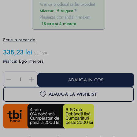
Vrei ca produsul sa fie expediat
Miercuri, 5 August
Plaseaza comanda in maxim
18 ore și 4 minute
Scrie o recenzie
338,23 lei
Cu TVA
Marca:
Ego Interiors
-
+
ADAUGA IN COS
ADAUGA LA WISHLIST