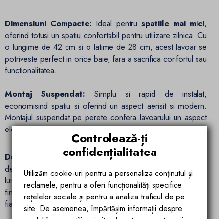
Dimensiuni Compacte:
Ideal pentru
spatiile mai mici
,
oferind totusi un spatiu confortabil pentru utilizare zilnica. Cu
o lungime de 42 cm si o latime de 28 cm, acest lavoar se
potriveste perfect in orice baie, fara a sacrifica confortul sau
functionalitatea.
Montaj Suspendat:
Simplu si rapid de instalat,
economisind spatiu si oferind un aspect aerisit si modern.
Montajul suspendat pe perete confera lavoarului un aspect
elegant si curat, facilitand curatenia si intretinerea.
Controlează-ți
confidențialitatea
Durabilitate si Fiabilitate:
Fabricat din ceramica sanitara
de cea mai inalta calitate, garantand o rezistenta pe termen
Utilizăm cookie-uri pentru a personaliza conținutul și
lung si o functionalitate impecabila. Constructia solida si
reclamele, pentru a oferi funcționalități specifice
finisajul lucios fac din lavoarul Torino un produs durabil si
rețelelor sociale și pentru a analiza traficul de pe
fiabil, perfect pentru utilizare indelungata fara griji
site. De asemenea, împărtășim informații despre