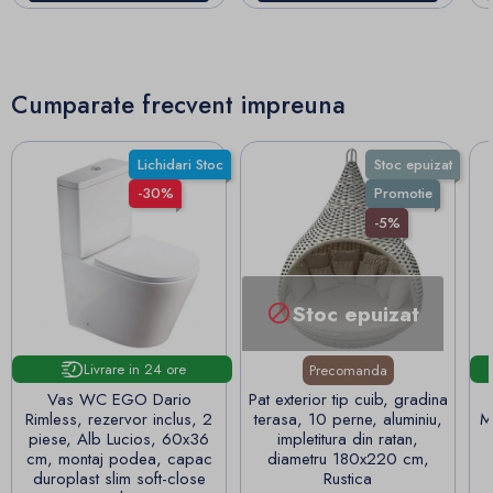
Cumparate frecvent impreuna
Lichidari Stoc
Stoc epuizat
-30%
Promotie
-5%
Stoc epuizat

Livrare in 24 ore
Precomanda
Vas WC EGO Dario
Pat exterior tip cuib, gradina
Rimless, rezervor inclus, 2
terasa, 10 perne, aluminiu,
M
piese, Alb Lucios, 60x36
impletitura din ratan,
cm, montaj podea, capac
diametru 180x220 cm,
duroplast slim soft-close
Rustica