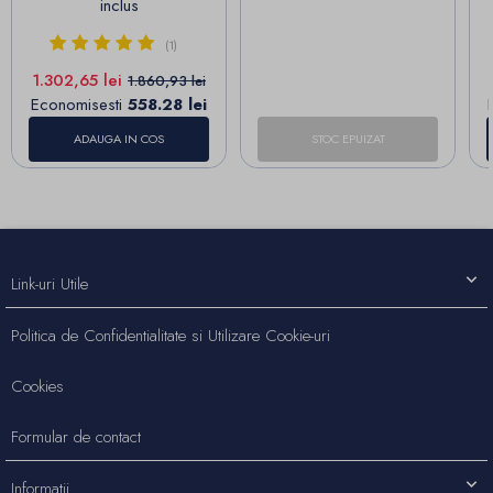
inclus
(1)
Pret
Pret de baza
1.302,65 lei
1.860,93 lei
Economisesti
558.28 lei
ADAUGA IN COS
STOC EPUIZAT
Link-uri Utile
Politica de Confidentialitate si Utilizare Cookie-uri
Cookies
Formular de contact
Informatii