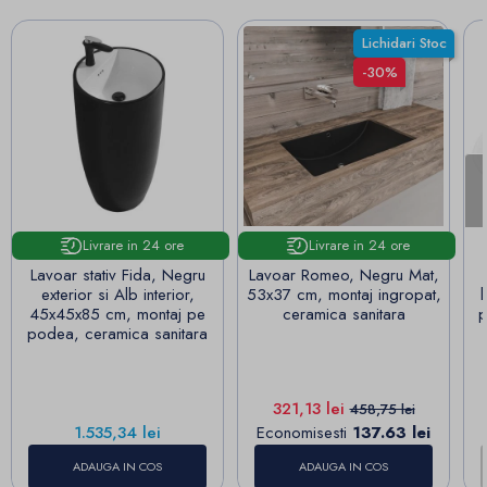
Lichidari Stoc
-30%
Livrare in 24 ore
Livrare in 24 ore
Lavoar stativ Fida, Negru
Lavoar Romeo, Negru Mat,
exterior si Alb interior,
53x37 cm, montaj ingropat,
45x45x85 cm, montaj pe
ceramica sanitara
p
podea, ceramica sanitara
Pret
Pret de baza
321,13 lei
458,75 lei
Pret
1.535,34 lei
Economisesti
137.63 lei
ADAUGA IN COS
ADAUGA IN COS