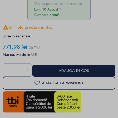
Vrei ca produsul sa fie expediat
Luni, 10 August
Cumpara acum!

Ultimele produse in stoc
Scrie o recenzie
771,98 lei
Cu TVA
Marca:
Made in U.E
-
+
ADAUGA IN COS
ADAUGA LA WISHLIST