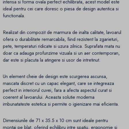
intensa si forma ovala perfect echilibrata, acest model este
ideal pentru cei care doresc o piesa de design autentica si
functionala.
Realizat din compozit de marmura de inalta calitate, lavoarul
ofera o durabilitate remarcabila, fiind rezistent la zgarieturi,
pete, temperaturi ridicate si uzura zilnica. Suprafata mata nu
doar ca adauga profunzime vizuala si un aer contemporan,
dar este si placuta la atingere si usor de intretinut.
Un element cheie de design este scurgerea ascunsa,
mascata discret cu un capac elegant, care se integreaza
perfect in interiorul cuvei, fara a afecta aspectul curat si
coerent al lavoarului. Aceasta solutie moderna
imbunatateste estetica si permite o igienizare mai eficienta.
Dimensiunile de 71 x 35.5 x 10 cm sunt ideale pentru
montaj pe blat, oferind echilibru intre spatiu, ergonomie si