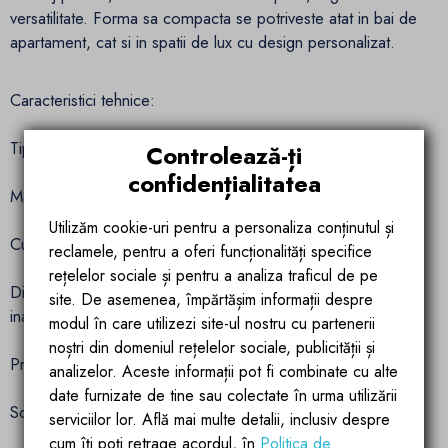
versatilitate. Forma sa compacta se potriveste atat in bai de
apartament, cat si in spatii de lux cu design personalizat.
Caracteristici tehnice:
Tip: Lavoar pe blat
Controlează-ți
confidențialitatea
Material: Compozit marmura
Utilizăm cookie-uri pentru a personaliza conținutul și
Culoare: Antracit mat
reclamele, pentru a oferi funcționalități specifice
rețelelor sociale și pentru a analiza traficul de pe
Dimensiuni: 71 cm lungime x 35.5 cm latime x 10 cm
site. De asemenea, împărtășim informații despre
inaltime
modul în care utilizezi site-ul nostru cu partenerii
noștri din domeniul rețelelor sociale, publicității și
Preaplin: Fara
analizelor. Aceste informații pot fi combinate cu alte
date furnizate de tine sau colectate în urma utilizării
Scurgere: Ascunsa, cu capac
serviciilor lor. Află mai multe detalii, inclusiv despre
cum îți poți retrage acordul, în
Politica de