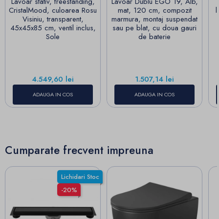
Lavoar stativ, freestanding,
Lavoar Dublu EGO 19, Alb,
CristalMood, culoarea Rosu
mat, 120 cm, compozit
l
Visiniu, transparent,
marmura, montaj suspendat
45x45x85 cm, ventil inclus,
sau pe blat, cu doua gauri
Sole
de baterie
Pret
Pret
4.549,60 lei
1.507,14 lei
ADAUGA IN COS
ADAUGA IN COS
Cumparate frecvent impreuna
Lichidari Stoc
-20%