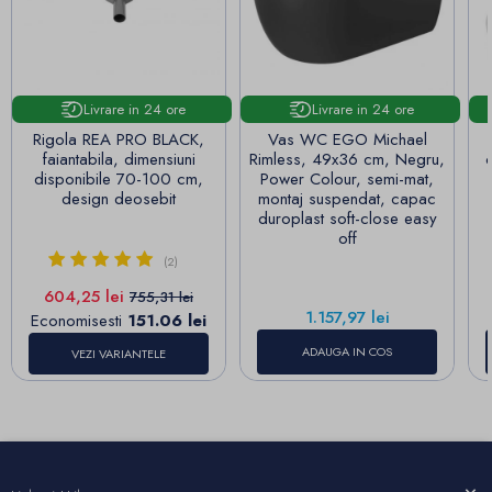
Livrare in 24 ore
Livrare in 24 ore
Rigola REA PRO BLACK,
Vas WC EGO Michael
faiantabila, dimensiuni
Rimless, 49x36 cm, Negru,
disponibile 70-100 cm,
Power Colour, semi-mat,
design deosebit
montaj suspendat, capac
duroplast soft-close easy
off
(2)
Pret
Pret de baza
604,25 lei
755,31 lei
Pret
1.157,97 lei
Economisesti
151.06 lei
ADAUGA IN COS
VEZI VARIANTELE