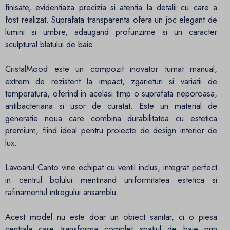
finisate, evidentiaza precizia si atentia la detalii cu care a
fost realizat. Suprafata transparenta ofera un joc elegant de
lumini si umbre, adaugand profunzime si un caracter
sculptural blatului de baie.
CristalMood este un compozit inovator turnat manual,
extrem de rezistent la impact, zgarieturi si variatii de
temperatura, oferind in acelasi timp o suprafata neporoasa,
antibacteriana si usor de curatat. Este un material de
generatie noua care combina durabilitatea cu estetica
premium, fiind ideal pentru proiecte de design interior de
lux.
Lavoarul Canto vine echipat cu ventil inclus, integrat perfect
in centrul bolului mentinand uniformitatea estetica si
rafinamentul intregului ansamblu.
Acest model nu este doar un obiect sanitar, ci o piesa
centrala care transforma complet spatiul de baie prin