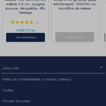
inaltime 2.5 cm, scurgere
Anti-Derapant, 100x150 cm,
1
ascunsa, decupabila, Alb,
microfibra de matase
Santiago
(1)
Pret
1.382,74 lei
STOC EPUIZAT
VEZI VARIANTELE
Link-uri Utile
Politica de Confidentialitate si Utilizare Cookie-uri
Cookies
Formular de contact