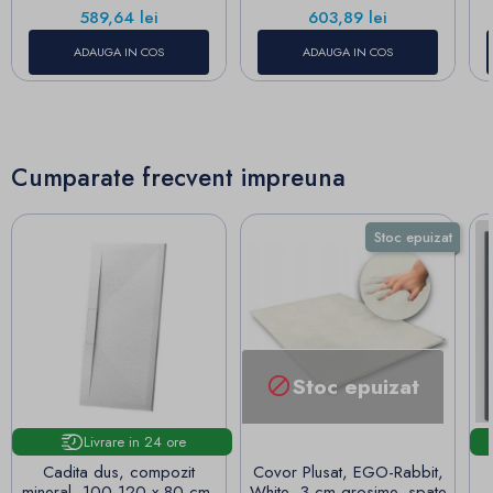
Pret
Pret
589,64 lei
603,89 lei
ADAUGA IN COS
ADAUGA IN COS
Cumparate frecvent impreuna
Stoc epuizat
Stoc epuizat

Livrare in 24 ore
Cadita dus, compozit
Covor Plusat, EGO-Rabbit,
mineral, 100-120 x 80 cm,
White, 3 cm grosime, spate