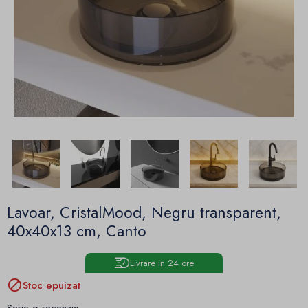
Lavoar, CristalMood, Negru transparent,
40x40x13 cm, Canto
Livrare in 24 ore

Stoc epuizat