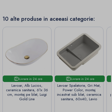
10 alte produse in aceeasi categorie:
Livrare in 24 ore
Livrare in 24 ore
Lavoar, Alb Lucios,
Lavoar Spalatorie, Gri Mat,
ceramica sanitara, 61x 36
Power Color, montaj
cm, montaj pe blat, Luigi
incastrat sub blat, ceramica
p
Gold Line
sanitara, 60x40, Lavio