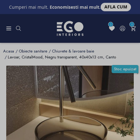
AFLA CUM
Cumperi mai mult.
Economisesti mai mult.
0
0
Acasa
Obiecte sanitare
Chiuvete & lavoare baie
Lavoar, CristalMood, Negru transparent, 40x40x13 cm, Canto
Stoc epuizat