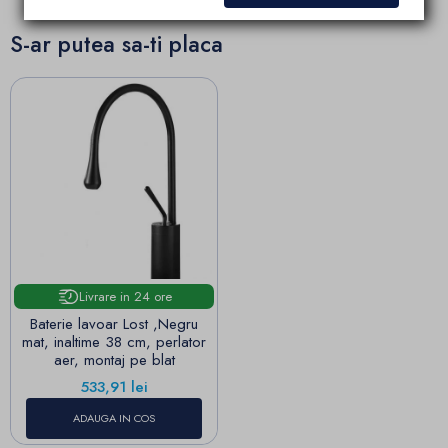
S-ar putea sa-ti placa
Livrare in 24 ore
Baterie lavoar Lost ,Negru
mat, inaltime 38 cm, perlator
aer, montaj pe blat
Pret
533,91 lei
ADAUGA IN COS