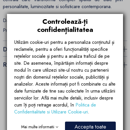
personalitate, luminozitate si sofisticare contemporana.
Controlează-ți
Date tehnice: 44.5x44.5x13 cm
confidențialitatea
Produsul se comercializeaza fara ventil si baterie.
Utilizăm cookie-uri pentru a personaliza conținutul și
Detalii ale produsului
reclamele, pentru a oferi funcționalități specifice
rețelelor sociale și pentru a analiza traficul de pe
site. De asemenea, împărtășim informații despre
Recenzii (0)
modul în care utilizezi site-ul nostru cu partenerii
noștri din domeniul rețelelor sociale, publicității și
analizelor. Aceste informații pot fi combinate cu alte
date furnizate de tine sau colectate în urma utilizării
Garantia calitatii
Parteneriate de
succes
serviciilor lor. Află mai multe detalii, inclusiv despre
Produsele brandului EGO
Account manager
sunt fabricate dupa
cum îți poți retrage acordul, în
Politica de
pregatit si dedicat
ultimele tehnologii de
Confidentialitate si Utilizare Cookie-uri
.
partenerilor si
calitate si inovatie
colaboratorilor
Accepta toate
Mai multe informatii