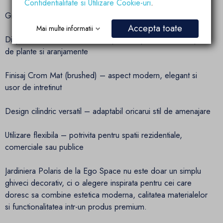
Confidentialitate si Utilizare Cookie-uri
.
Grosime de 1 mm – structura solida si durabila
Accepta toate
Mai multe informatii
Disponibila in trei dimensiuni – potrivita pentru diferite tipuri
de plante si aranjamente
Finisaj Crom Mat (brushed) – aspect modern, elegant si
usor de intretinut
Design cilindric versatil – adaptabil oricarui stil de amenajare
Utilizare flexibila – potrivita pentru spatii rezidentiale,
comerciale sau publice
Jardiniera Polaris de la Ego Space nu este doar un simplu
ghiveci decorativ, ci o alegere inspirata pentru cei care
doresc sa combine estetica moderna, calitatea materialelor
si functionalitatea intr-un produs premium.