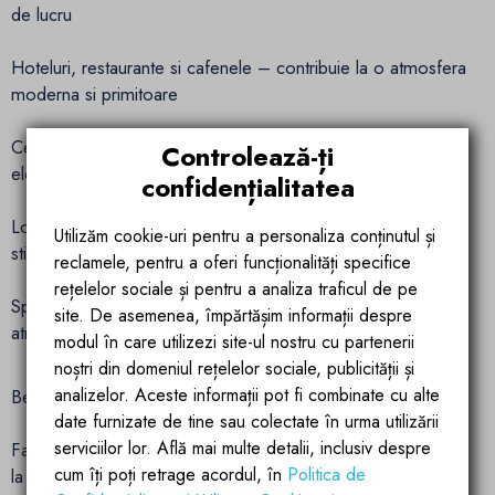
de lucru
Hoteluri, restaurante si cafenele – contribuie la o atmosfera
moderna si primitoare
Centre comerciale, showroom-uri si spatii publice –
Controlează-ți
element decorativ cu impact vizual
confidențialitatea
Locuinte private, livinguri sau zone de dining – un plus de
Utilizăm cookie-uri pentru a personaliza conținutul și
stil si natura in casa
reclamele, pentru a oferi funcționalități specifice
rețelelor sociale și pentru a analiza traficul de pe
Spatii wellness, spa sau sali de asteptare – completeaza o
site. De asemenea, împărtășim informații despre
atmosfera relaxanta si echilibrata
modul în care utilizezi site-ul nostru cu partenerii
noștri din domeniul rețelelor sociale, publicității și
analizelor. Aceste informații pot fi combinate cu alte
Beneficii principale
date furnizate de tine sau colectate în urma utilizării
serviciilor lor. Află mai multe detalii, inclusiv despre
Fabricata din otel inoxidabil AISI 304 – rezistenta excelenta
cum îți poți retrage acordul, în
Politica de
la coroziune si umezeala