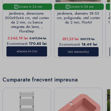
Livrare in 24 ore
Livrare in 24 ore
Jardiniera, dimensiune:
Jardiniera, diametru 38-55
J
300x95x44 cm, otel corten
cm, poligonala, otel corten
d
de 2 mm, cu banca
de 2 mm, FlorArt
1
integrata din lemn, ,
FloraStep
Pret
Pret de baza
3.246,19 lei
3.417,04 lei
Pret
Pret de baza
351,23 lei
369,72 lei
Economisesti
170.85 lei
Economisesti
18.49 lei
ADAUGA IN COS
VEZI VARIANTELE
Cumparate frecvent impreuna