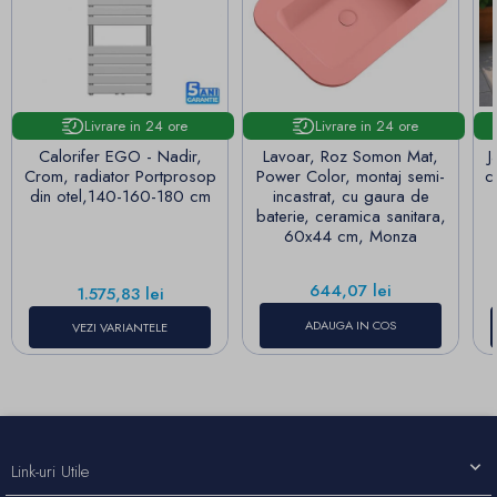
Livrare in 24 ore
Livrare in 24 ore
Calorifer EGO - Nadir,
Lavoar, Roz Somon Mat,
J
Crom, radiator Portprosop
Power Color, montaj semi-
c
din otel,140-160-180 cm
incastrat, cu gaura de
baterie, ceramica sanitara,
60x44 cm, Monza
Pret
644,07 lei
Pret
1.575,83 lei
ADAUGA IN COS
VEZI VARIANTELE
Link-uri Utile