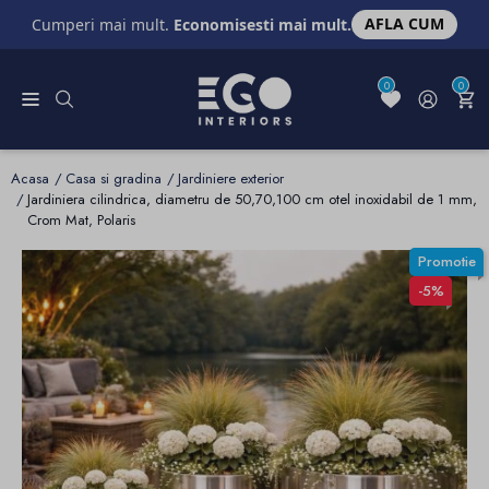
AFLA CUM
Cumperi mai mult.
Economisesti mai mult.
0
0
Acasa
Casa si gradina
Jardiniere exterior
Jardiniera cilindrica, diametru de 50,70,100 cm otel inoxidabil de 1 mm,
Crom Mat, Polaris
Promotie
-5%