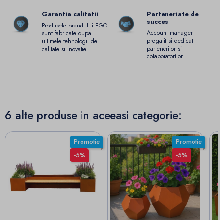
Garantia calitatii
Parteneriate de
succes
Produsele brandului EGO
Account manager
sunt fabricate dupa
pregatit si dedicat
ultimele tehnologii de
partenerilor si
calitate si inovatie
colaboratorilor
6 alte produse in aceeasi categorie:
Promotie
Promotie
-5%
-5%