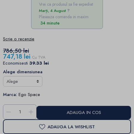
Vrei ca produsul sa fie expediat
Marți, 4 August
Plaseaza comanda in maxim
34 minute
Scrie o recenzie
786,50 lei
747,18 lei
Cu TVA
Economisesti
39.33 lei
Alege dimensiunea
Marca:
Ego Space
-
+
ADAUGA IN COS
ADAUGA LA WISHLIST