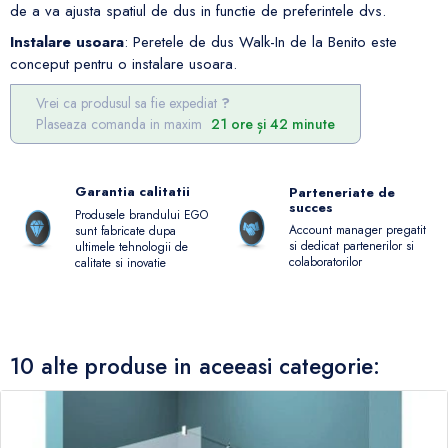
de a va ajusta spatiul de dus in functie de preferintele dvs.
Instalare usoara
: Peretele de dus Walk-In de la Benito este
conceput pentru o instalare usoara.
Vrei ca produsul sa fie expediat
Plaseaza comanda in maxim
21 ore și 42 minute
Garantia calitatii
Parteneriate de
succes
Produsele brandului EGO
Account manager pregatit
sunt fabricate dupa
si dedicat partenerilor si
ultimele tehnologii de
colaboratorilor
calitate si inovatie
10 alte produse in aceeasi categorie: