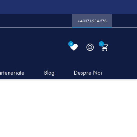
+40371-234-578
0
0
arteneriate
Blog
Despre Noi