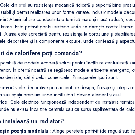
Cele din oțel au rezistență mecanică ridicată și suportă bine presiun
 stabil și permit realizarea unor forme variate, inclusiv modele decor
niu:
Aluminiul are conductivitate termică mare și masă redusă, ceea
tatare. Este potrivit pentru sisteme unde se dorește control termic 
:
Alama este apreciată pentru rezistența la coroziune și stabilitatea
le decorative și la componente expuse, unde contează și aspectul
uri de calorifere poți comanda?
onibilă de modele acoperă soluții pentru încălzire centralizată sau
terior. În ofertă noastră se regăsesc modele eficiente energetic, cu 
rezidențiale, cât și celor comerciale. Principalele tipuri sunt:
ative:
Cele decorative pun accent pe design, finisaje și integrare 
uri sau spații premium unde încălzitorul devine element vizual.
ice:
Cele electrice funcționează independent de instalația termică a 
 unde nu există încălzire centrală sau ca sursă suplimentară de căld
 instalează un radiator?
ește poziția modelului:
Alege peretele potrivit (de regulă sub fer