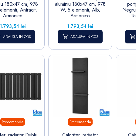
niu 180x47 cm, 978
aluminiu 180x47 cm, 978
port
elementi, Antracit,
W, 5 elementi, Alb,
Negru
Armonico
Armonico
115
Pret
Pret
1.793,54 lei
1.793,54 lei
ADAUGA IN COS
ADAUGA IN COS
Precomanda
Precomanda
fer, radiator Dublu
Calorifer, radiator
Cal