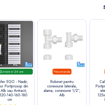
Precomanda
Livrare in 24 ore
ifer EGO - Nadir,
Robinet pentru
Cal
tor Portprosop din
conexiune laterala,
Portp
, Alb sau Antracit,
alama, conexiune 1/2”,
el
120-140-160-180
Alb
125x
cm