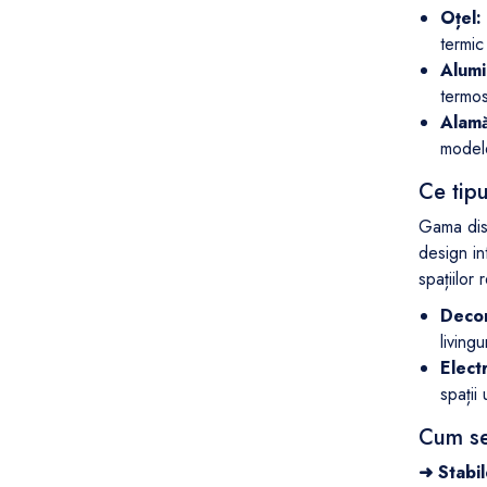
Oțel:
termic
Alumi
termos
Alamă
modele
Ce tip
Gama disp
design in
spațiilor 
Decor
living
Electr
spații
Cum se
➜ Stabil