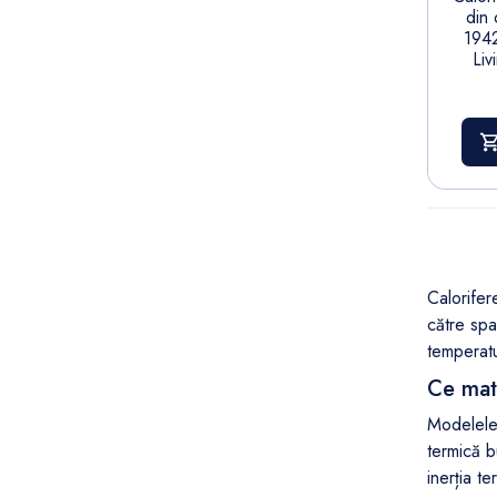
din
194
Liv
Calorifer
către spa
temperatur
Ce mate
Modelele 
termică b
inerția te