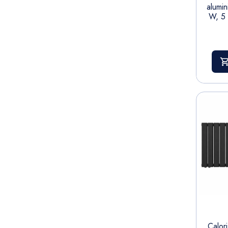
alumi
W, 5 
Calori