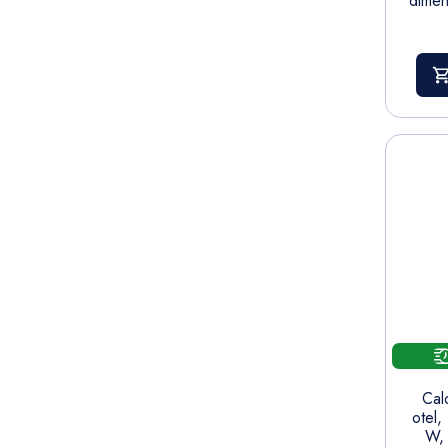
dimen
Calo
otel
W, 