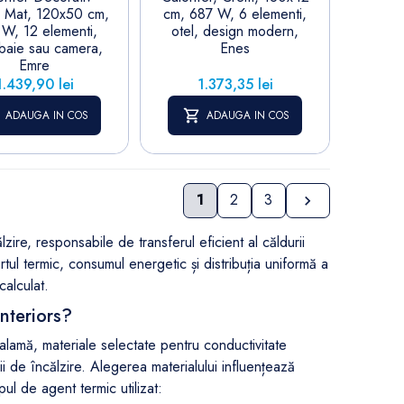
 Mat, 120x50 cm,
cm, 687 W, 6 elementi,
W, 12 elementi,
otel, design modern,
 baie sau camera,
Enes
Emre
Pret
Pret
1.439,90 lei
1.373,35 lei
ADAUGA IN COS
ADAUGA IN COS
Urmatorul
1
2
3

ire, responsabile de transferul eficient al căldurii
rtul termic, consumul energetic și distribuția uniformă a
calculat.
Interiors?
 alamă, materiale selectate pentru conductivitate
ii de încălzire. Alegerea materialului influențează
pul de agent termic utilizat: