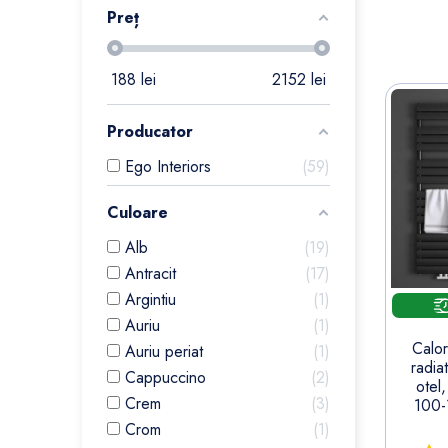
Preț
188
lei
2152
lei
Producator
Ego Interiors
59
Culoare
Alb
19
Antracit
17
Argintiu
1
Auriu
1
Calor
Auriu periat
1
radia
Cappuccino
2
otel
Crem
3
100-
Crom
1