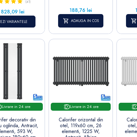
(41)
Pret
P
188,76 lei
Pret
828,09 lei
ADAUGA IN COS
EZI VARIANTELE
Livrare in 24 ore
Livrare in 24 ore
ifer decorativ din
Calorifer orizontal din
Calor
u oglinda, Antracit,
otel, 119x60 cm, 26
otel
lementi, 593 W,
elementi, 1225 W,
eleme