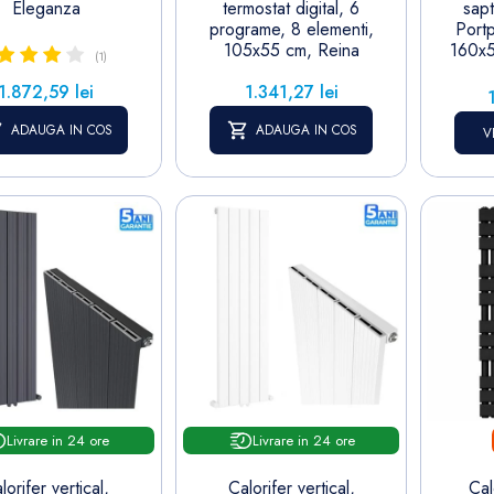
Eleganza
termostat digital, 6
sapt
programe, 8 elementi,
Port
105x55 cm, Reina
160x5
(1)
Pret
Pret
1.872,59 lei
1.341,27 lei
ADAUGA IN COS
ADAUGA IN COS
V
Livrare in 24 ore
Livrare in 24 ore
lorifer vertical,
Calorifer vertical,
Cal