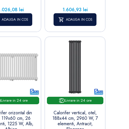
ret
Pret
1.026,08 lei
1.606,93 lei
ADAUGA IN COS
ADAUGA IN COS
Livrare in 24 ore
Livrare in 24 ore
ifer orizontal din
Calorifer vertical, otel,
, 119x60 cm, 26
188x44 cm, 2960 W, 7
nti, 1225 W, Alb,
elementi, Antracit,