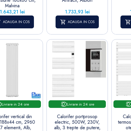
siune 180x60 cm,
Antracit, Albion
Malvina
Pret
Pret
1.643,21 lei
1.733,93 lei
ADAUGA IN COS
ADAUGA IN COS
Livrare in 24 ore
Livrare in 24 ore
rifer vertical din
Calorifer portprosop
Calo
, 188x44 cm, 2960
electric, 500W, 230V,
termos
7 elementi, Alb,
alb, 3 trepte de putere,
ot