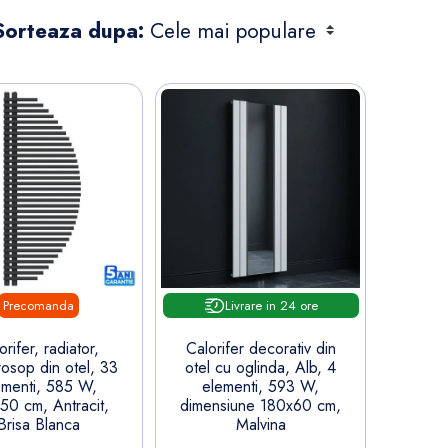
Sorteaza dupa:
Precomanda
Livrare in 24 ore
orifer, radiator,
Calorifer decorativ din
rosop din otel, 33
otel cu oglinda, Alb, 4
ementi, 585 W,
elementi, 593 W,
50 cm, Antracit,
dimensiune 180x60 cm,
Brisa Blanca
Malvina