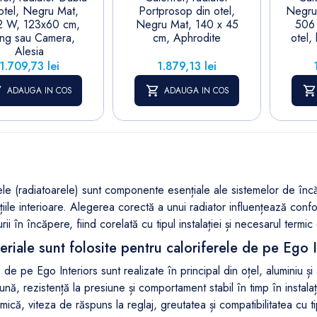
 otel, Negru Mat,
Portprosop din otel,
Negru
2 W, 123x60 cm,
Negru Mat, 140 x 45
506 
ing sau Camera,
cm, Aphrodite
otel,
Alesia
Pret
Pret
1.709,73 lei
1.879,13 lei
ADAUGA IN COS
ADAUGA IN COS
ele (radiatoarele) sunt componente esențiale ale sistemelor de încălz
țiile interioare. Alegerea corectă a unui radiator influențează confo
ii în încăpere, fiind corelată cu tipul instalației și necesarul termic 
riale sunt folosite pentru caloriferele de pe Ego 
de pe Ego Interiors sunt realizate în principal din oțel, aluminiu și
ună, rezistență la presiune și comportament stabil în timp în instalaț
rmică, viteza de răspuns la reglaj, greutatea și compatibilitatea cu ti