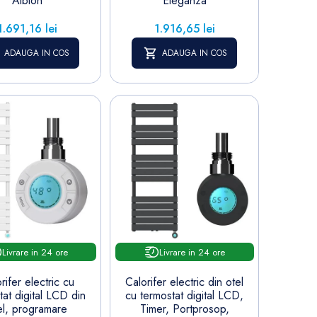
Albion
Eleganza
Pret
Pret
1.691,16 lei
1.916,65 lei
ADAUGA IN COS
ADAUGA IN COS
Livrare in 24 ore
Livrare in 24 ore
rifer electric cu
Calorifer electric din otel
tat digital LCD din
cu termostat digital LCD,
el, programare
Timer, Portprosop,