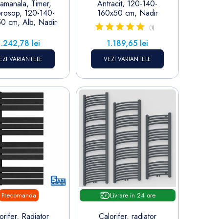
amanala, Timer,
Antracit, 120-140-
prosop, 120-140-
160x50 cm, Nadir
0 cm, Alb, Nadir
(1)
Pret
Pret
1.242,78 lei
1.189,65 lei
EZI VARIANTELE
VEZI VARIANTELE
Precomanda
Livrare in 24 ore
orifer, Radiator
Calorifer, radiator