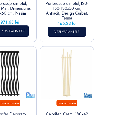
prosop din otel,
Portprosop din otel,120-
 Mat, Dimensiune:
150-180x50 cm,
x60 cm, Nasim
Antracit, Design Curbat,
Terma
Pret
971,63 lei
Pret
465,23 lei
ADAUGA IN COS
VEZI VARIANTELE
Precomanda
Precomanda
orifer Decorativ
Calorifer, Crem, 180x42