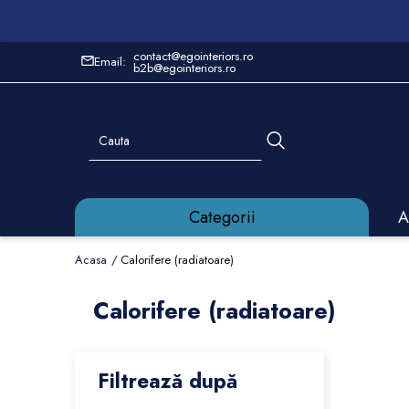
contact@egointeriors.ro
Email:
b2b@egointeriors.ro
Categorii
A
Acasa
Calorifere (radiatoare)
Calorifere (radiatoare)
Filtrează după