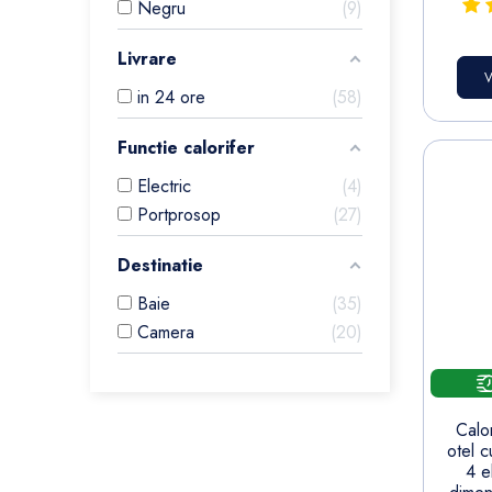
Negru
9
Livrare
V
in 24 ore
58
Functie calorifer
Electric
4
Portprosop
27
Destinatie
Baie
35
Camera
20
Calor
otel c
4 e