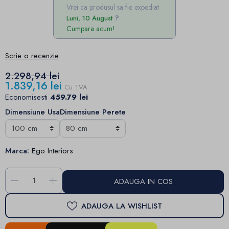
Vrei ca produsul sa fie expediat
Luni, 10 August
Cumpara acum!
Scrie o recenzie
2.298,94 lei
1.839,16 lei
Cu TVA
Economisesti
459.79 lei
Dimensiune Usa
Dimensiune Perete
Marca:
Ego Interiors
-
+
ADAUGA IN COS
ADAUGA LA WISHLIST