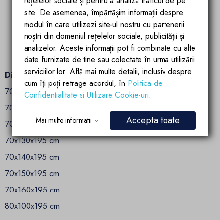
rețelelor sociale și pentru a analiza traficul de pe
Finisaj
:
Auriu Mat
site. De asemenea, împărtășim informații despre
Materialul mânerului:
aluminiu
modul în care utilizezi site-ul nostru cu partenerii
Set de garnituri incluse:
Da
noștri din domeniul rețelelor sociale, publicității și
Poate fi instalat fără o tavă de duș:
Da
analizelor. Aceste informații pot fi combinate cu alte
Ajustare pe profile: 2.5 cm
date furnizate de tine sau colectate în urma utilizării
Dimensiuni profil: 1908x25 mm
serviciilor lor. Află mai multe detalii, inclusiv despre
Dimensiuni:
cum îți poți retrage acordul, în
Politica de
70x100x195 cm
Confidentialitate si Utilizare Cookie-uri
.
70x110x195 cm
Accepta toate
Mai multe informatii
70x120x195 cm
70x130x195 cm
70x140x195 cm
70x150x195 cm
70x160x195 cm
80x100x195 cm