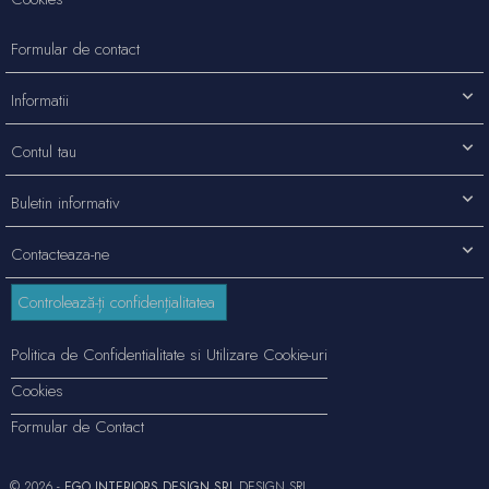
Formular de contact
Informatii
Contul tau
Buletin informativ
Contacteaza-ne
Controlează-ți confidențialitatea
Politica de Confidentialitate si Utilizare Cookie-uri
Cookies
Formular de Contact
© 2026 -
EGO INTERIORS DESIGN SRL
DESIGN SRL.