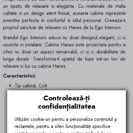
un spatiu de relaxare si eleganta. Cu materiale de inalta
calitate si un design atent finisat, aceasta cabina reprezinta
investitia perfecta in confortul si stilul personal. Creeaza-ti
propriul sanctuar de relaxare cu Hanes de la Ego Interiors.
Brandul Ego Interiors aduce nu doar designul elegant, ci si
usurinta in instalare. Cabina Hanes este proiectata pentru a
oferi nu doar un aspect remarcabil, ci si o durabilitate de
lunga durata. Transforma-ti spatiul de baie intr-un loc de
relaxare si lux cu cabina Hanes.
Caracteristici:
Tip cabină:
Colț
Metoda de deschidere:
Glisare
Controlează-ți
Inălțime
:
195
confidențialitatea
Tipul de sticlă:
Sticlă securizată
Grosimea sticlei:
6 mm
Utilizăm cookie-uri pentru a personaliza conținutul și
Culoarea sticlei:
Transparent
reclamele, pentru a oferi funcționalități specifice
Profil material:
Aluminiu