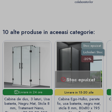
colaboratorilor
10 alte produse in aceeasi categorie:
Stoc epuizat
Lichidari Stoc
-20%
Stoc epuizat

Livrare in 24 ore
Livrare in 15-20 zile
lucrătoare!
Cabina de dus, 3 laturi, Usa
Cabina Ego-Hulko, perete
C
batanta, Negru Mat, Sticla 8
fix, usa batanta, negru mat,
mm, Tratament Nano,
sticla 8 mm, 80x80 x 195