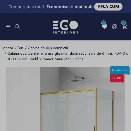
AFLA CUM
Cumperi mai mult.
Economisesti mai mult.
0
0
Acasa
Dus
Cabină de duș completă
Cabina dus, perete fix si usa glisanta, sticla securizata de 6 mm, 70x90 x
100-180 cm, profil si maner Auriu Mat, Hanes
Promotie
-20%