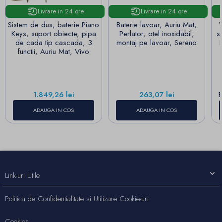
Livrare in 24 ore
Livrare in 24 ore
Sistem de dus, baterie Piano
Baterie lavoar, Auriu Mat,
Keys, suport obiecte, pipa
Perlator, otel inoxidabil,
s
de cada tip cascada, 3
montaj pe lavoar, Sereno
functii, Auriu Mat, Vivo
Pret
Pret
1.849,26 lei
263,07 lei
E
ADAUGA IN COS
ADAUGA IN COS
Link-uri Utile
Politica de Confidentialitate si Utilizare Cookie-uri
Cookies