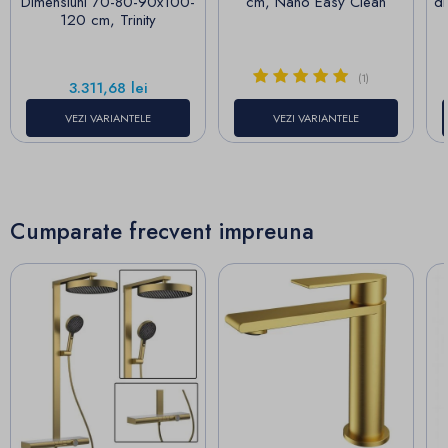
Dimensiuni 70-80-90x100-
cm, Nano Easy Clean
di
120 cm, Trinity
(1)
Pret
3.311,68 lei
VEZI VARIANTELE
VEZI VARIANTELE
Cumparate frecvent impreuna