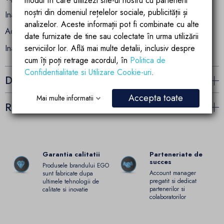
modul în care utilizezi site-ul nostru cu partenerii
noștri din domeniul rețelelor sociale, publicității și
Inaltime: 31.5 cm
analizelor. Aceste informații pot fi combinate cu alte
Adancime pipa: 18.2 cm
date furnizate de tine sau colectate în urma utilizării
Inaltimea debitului de apa: 24 cm
serviciilor lor. Află mai multe detalii, inclusiv despre
cum îți poți retrage acordul, în
Politica de
Confidentialitate si Utilizare Cookie-uri
.
Detalii ale produsului
Accepta toate
Mai multe informatii
Recenzii (0)
Garantia calitatii
Parteneriate de
succes
Produsele brandului EGO
Account manager
sunt fabricate dupa
pregatit si dedicat
ultimele tehnologii de
partenerilor si
calitate si inovatie
colaboratorilor