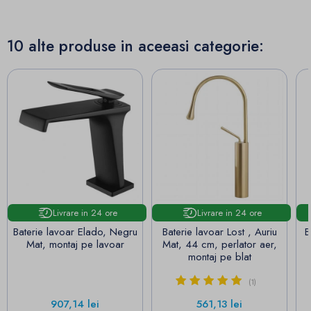
10 alte produse in aceeasi categorie:
Livrare in 24 ore
Livrare in 24 ore
Baterie lavoar Elado, Negru
Baterie lavoar Lost , Auriu
B
Mat, montaj pe lavoar
Mat, 44 cm, perlator aer,
montaj pe blat
(1)
Pret
Pret
907,14 lei
561,13 lei