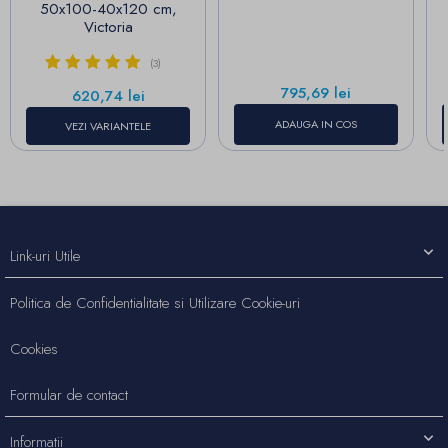
50x100-40x120 cm,
Victoria
(3)
Pret
795,69 lei
Pret
620,74 lei
ADAUGA IN COS
VEZI VARIANTELE
Link-uri Utile
Politica de Confidentialitate si Utilizare Cookie-uri
Cookies
Formular de contact
Informatii