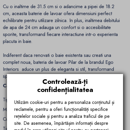
Cu o inaltime de 31.5 cm si o adancime a pipei de 18.2
cm, aceasta baterie de lavoar ofera dimensiuni perfect
echilibrate pentru utilizare zilnica. In plus, inaltimea debitului
de apa de 24 cm adauga un confort si o accesibilitate
sporite, transformand fiecare interactiune intr-o experienta
placuta in baie.
Indiferent daca renovati o baie existenta sau creati una
complet noua, bateria de lavoar Pilar de la brandul Ego
Interiors aduce un plus de eleganta si stil, transformand
spatiul dvs. de baie intr-o oaza de confort si rafinament.
Controlează-ți
Caracteristici tehnice:
confidențialitatea
Tip baterie: lavoar
Utilizăm cookie-uri pentru a personaliza conținutul și
Montaj: pe blat
reclamele, pentru a oferi funcționalități specifice
rețelelor sociale și pentru a analiza traficul de pe
Culoare: Auriu Mat
site. De asemenea, împărtășim informații despre
Tip cartus: ceramic