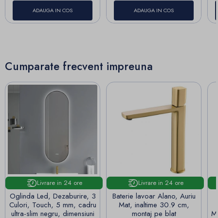
ADAUGA IN COS
ADAUGA IN COS
Cumparate frecvent impreuna
Livrare in 24 ore
Livrare in 24 ore
Oglinda Led, Dezaburire, 3
Baterie lavoar Alano, Auriu
Culori, Touch, 5 mm, cadru
Mat, inaltime 30.9 cm,
ultra-slim negru, dimensiuni
montaj pe blat
Ma