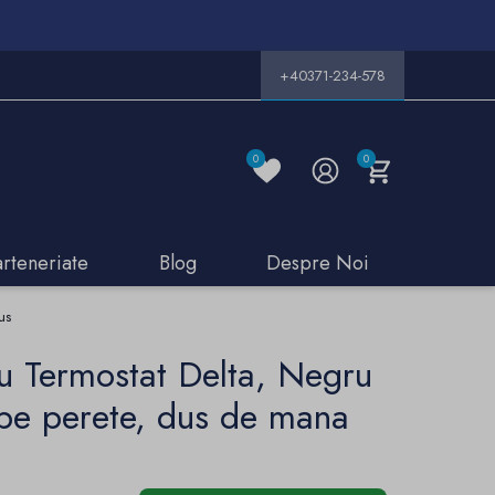
+40371-234-578
0
0
arteneriate
Blog
Despre Noi
us
cu Termostat Delta, Negru
pe perete, dus de mana