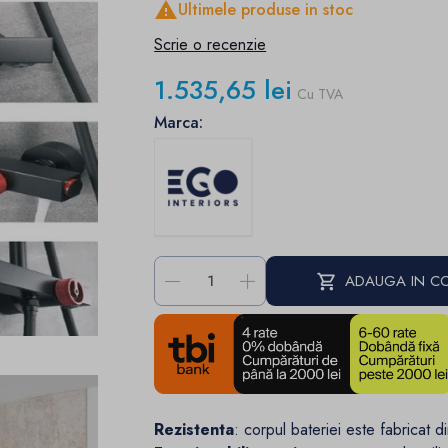

Ultimele produse in stoc
Scrie o recenzie
1.535,65 lei
Cu TVA
Marca:
-
+
ADAUGA IN C
Rezistenta
: corpul bateriei este fabricat d