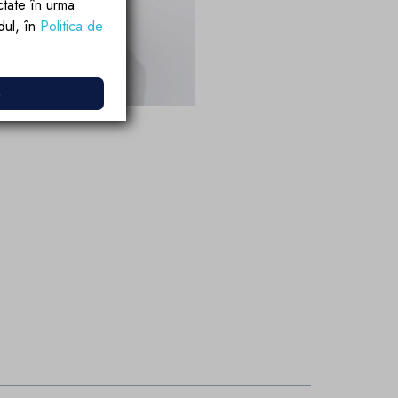
ctate în urma
rdul, în
Politica de
e