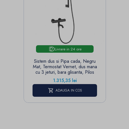
Livrare in 24 ore
Sistem dus si Pipa cada, Negru
Mat, Termostat Vernet, dus mana
cu 3 jeturi, bara glisanta, Pilos
Pret
1.315,35 lei
ADAUGA IN COS