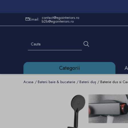
contact@egointeriors.ro
Email:
b2b@egointeriors.ro
Categorii
A
Acasa
Baterii baie & bucatarie
Baterii duș
Baterie dus si C