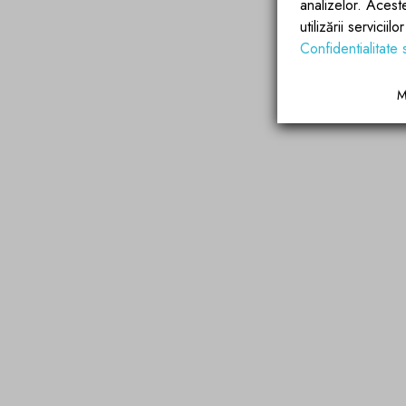
analizelor. Acest
utilizării servicii
Confidentialitate 
M