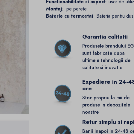
Functionabilitate si aspect
: usor de util
Montaj
: pe perete
Baterie cu termostat
: Bateria pentru dus 
Garantia calitatii
Produsele brandului E
sunt fabricate dupa
ultimele tehnologii de
calitate si inovatie
Expediere in 24-4
ore
Stoc propriu la mii de
produse in depozitele
noastre.
Retur simplu si rap
Banii inapoi in 24-48 o