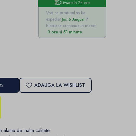
Livrare in 24 ore
Vrei ca produsul sa fie
expediat
Joi, 6 August
Plaseaza comanda in maxim
3 ore și 51 minute
ADAUGA LA WISHLIST
OS
in alama de inalta calitate