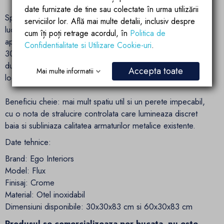
date furnizate de tine sau colectate în urma utilizării
Specificatii esentiale: material otel inoxidabil; finisaj Crom
serviciilor lor. Află mai multe detalii, inclusiv despre
lucios; instalare incastrata la fata cu placarea; rezistenta la
cum îți poți retrage acordul, în
Politica de
apa si coroziune; intretinere facila; dimensiuni disponibile
Confidentialitate si Utilizare Cookie-uri
.
30x30x83 cm sau 60x30x83 cm; utilizare recomandata in
dus, langa cada sau lavoar, dar și in spatii conexe ale
Accepta toate
Mai multe informatii
locuintei.
Beneficiu cheie: mai mult spatiu util si un perete impecabil,
cu o nota de stralucire controlata care lumineaza discret
baia si subliniaza calitatea armaturilor metalice existente.
Date tehnice:
Brand: Ego Interiors
Model: Flux
Finisaj: Crome
Material: Otel inoxidabil
Dimensiuni disponibile: 30x30x83 cm si 60x30x83 cm
Produsul se comercializeaza per bucata, nu este