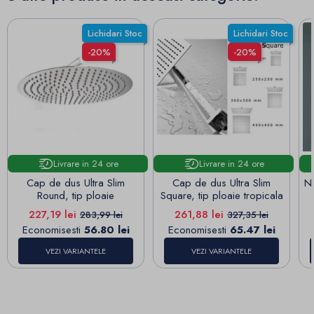
Lichidari Stoc
Lichidari Stoc
-20%
-20%
Livrare in 24 ore
Livrare in 24 ore
Cap de dus Ultra Slim
Cap de dus Ultra Slim
Ni
Round, tip ploaie
Square, tip ploaie tropicala
Pret
Pret de baza
Pret
Pret de baza
227,19 lei
261,88 lei
283,99 lei
327,35 lei
Economisesti
56.80 lei
Economisesti
65.47 lei
VEZI VARIANTELE
VEZI VARIANTELE