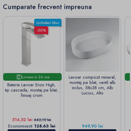
Cumparate frecvent impreuna
Lichidari Stoc
-20%
Lavoar compozit mineral,
Livrare in 24 ore
montaj pe blat, ventil alb
Baterie Lavoar Enzo High,
inclus, 58x38 cm, Alb
tip cascada, montaj pe blat,
Lucios, Alto
finisaj crom
Pret
Pret de baza
514,52 lei
643,15 lei
Pret
Economisesti
128.63 lei
949,90 lei