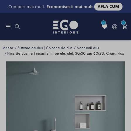
AFLA CUM
Cumperi mai mult.
Economisesti mai mult.
0
0
Acasa
Sisteme de dus | Coloane de dus
Accesorii dus
Nisa de dus, raft incastrat in perete, otel, 30x30 sau 60x30, Crom, Flux