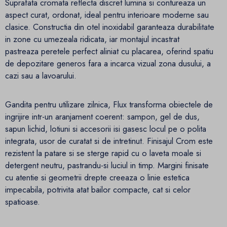
Suprafata cromata reflecta discret lumina si contureaza un
aspect curat, ordonat, ideal pentru interioare moderne sau
clasice. Constructia din otel inoxidabil garanteaza durabilitate
in zone cu umezeala ridicata, iar montajul incastrat
pastreaza peretele perfect aliniat cu placarea, oferind spatiu
de depozitare generos fara a incarca vizual zona dusului, a
cazi sau a lavoarului.
Gandita pentru utilizare zilnica, Flux transforma obiectele de
ingrijire intr-un aranjament coerent: sampon, gel de dus,
sapun lichid, lotiuni si accesorii isi gasesc locul pe o polita
integrata, usor de curatat si de intretinut. Finisajul Crom este
rezistent la patare si se sterge rapid cu o laveta moale si
detergent neutru, pastrandu-si luciul in timp. Margini finisate
cu atentie si geometrii drepte creeaza o linie estetica
impecabila, potrivita atat bailor compacte, cat si celor
spatioase.