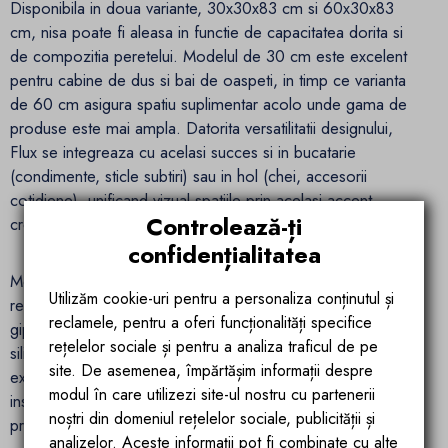
Disponibila in doua variante, 30x30x83 cm si 60x30x83
cm, nisa poate fi aleasa in functie de capacitatea dorita si
de compozitia peretelui. Modelul de 30 cm este excelent
pentru cabine de dus si bai de oaspeti, in timp ce varianta
de 60 cm asigura spatiu suplimentar acolo unde gama de
produse este mai ampla. Datorita versatilitatii designului,
Flux se integreaza cu acelasi succes si in bucatarie
(condimente, sticle subtiri) sau in hol (chei, accesorii
cotidiene), unificand vizual spatiile prin acelasi accent
Controlează-ți
cromat.
confidențialitatea
Montajul corect este esential pentru performanta in timp. Se
Utilizăm cookie-uri pentru a personaliza conținutul și
recomanda planificarea golului in zidarie sau in structura de
reclamele, pentru a oferi funcționalități specifice
gips-carton, hidroizolarea atenta a conturului si etansarea cu
rețelelor sociale și pentru a analiza traficul de pe
silicon sanitar in zonele sensibile. O panta minima spre
site. De asemenea, împărtășim informații despre
exterior ajuta la evacuarea rapida a picaturilor. Odata
modul în care utilizezi site-ul nostru cu partenerii
instalata, nisa se comporta waterproof si anticoroziv, fiind
noștri din domeniul rețelelor sociale, publicității și
proiectata pentru contact frecvent cu apa si abur.
analizelor. Aceste informații pot fi combinate cu alte