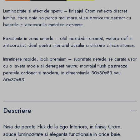
Luminozitate si efect de spatiu – finisajul Crom reflecta discret
lumina, face baia sa parca mai mare si se potriveste perfect cu
bateriile si accesoriile metalice existente.
Rezistenta in zone umede – otel inoxidabil cromat, waterproof si
anticoroziv; ideal pentru interiorul dusului si utilizare zilnica intensa.
Intretinere rapida, look premium – suprafata neteda se curata usor
cu o laveta moale si detergent neutru; montajul flush pastreaza
peretele ordonat si modern, in dimensiunile 30x30x83 sau
60x30x83.
Descriere
Nisa de perete Flux de la Ego Interiors, in finisaj Crom,
aduce luminozitate si eleganta functionala in orice baie.