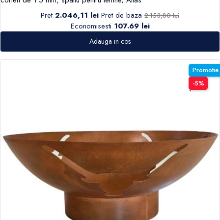
Pret
2.046,11 lei
Pret de baza
2.153,80 lei
Economisesti
107.69 lei
Adauga in cos
Promotie
-5%