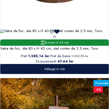
0
Livrare in 24 ore
Vatra de foc, dia 80 x H 40 cm, otel corten de 2.5 mm, Toro
Pret
1.285,14 lei
Pret de baza
1.352,78 lei
Economisesti
67.64 lei
Adauga in cos
Promotie
-5%