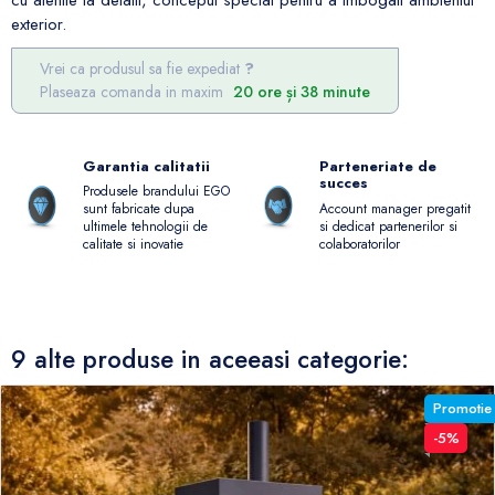
cu atentie la detalii, conceput special pentru a imbogati ambientul
exterior.
Vrei ca produsul sa fie expediat
Plaseaza comanda in maxim
20 ore și 38 minute
Garantia calitatii
Parteneriate de
succes
Produsele brandului EGO
Account manager pregatit
sunt fabricate dupa
si dedicat partenerilor si
ultimele tehnologii de
colaboratorilor
calitate si inovatie
9 alte produse in aceeasi categorie:
Promotie
-5%