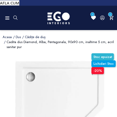
AFLA CUM
0
0
Acasa
Dus
Cădițe de duș
Cadita dus Diamond, Alba, Pentagonala, 90x90 cm, inaltime 5 cm, acril
sanitar pur
Stoc epuizat
Lichidari Stoc
-20%