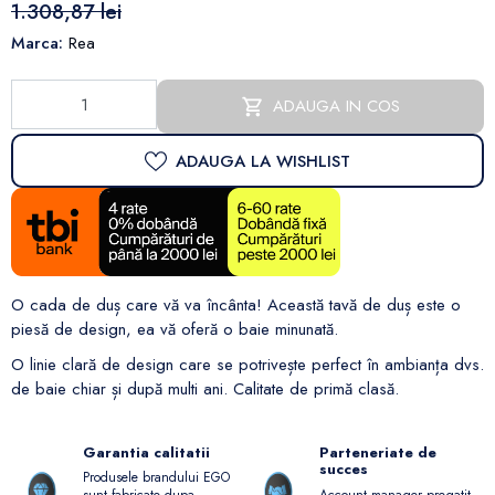
1.308,87 lei
Marca:
Rea
ADAUGA IN COS
ADAUGA LA WISHLIST
O cada de duș care vă va încânta!
Această tavă de duș este o
piesă de design, ea vă oferă o baie minunată.
O linie clară de design care se potrivește perfect în ambianța dvs.
de baie chiar și după multi ani.
Calitate de primă clasă
.
Garantia calitatii
Parteneriate de
succes
Produsele brandului EGO
Account manager pregatit