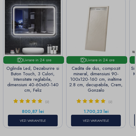
Livrare in 24 ore
Livrare in 24 ore
Oglinda Led, Dezaburire si
Cadita de dus, compozit
Si
Buton Touch, 3 Culori,
mineral, dimensiuni 90-
K
Intensitate reglabila,
100x120-160 cm, inaltime
dimensiuni 40-60x60-140
2.8 cm, decupabila, Crem,
cm, Feliz
Gonzalo
(2)
(2)
Pret
Pret
800,87 lei
1.700,23 lei
VEZI VARIANTELE
VEZI VARIANTELE