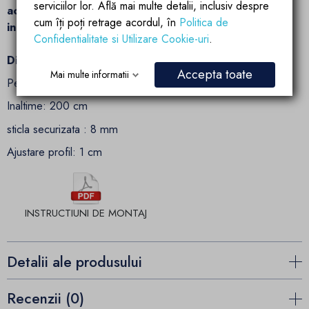
serviciilor lor. Află mai multe detalii, inclusiv despre
acest perete de dus adauga rafinament si confort
cum îți poți retrage acordul, în
Politica de
in fiecare dus.
Confidentialitate si Utilizare Cookie-uri
.
Dimensiuni:
Accepta toate
Mai multe informatii
Perete fix: 80,90,100,110,120,140,160 cm
Inaltime: 200 cm
sticla securizata : 8 mm
Ajustare profil: 1 cm
INSTRUCTIUNI DE MONTAJ
Detalii ale produsului
Recenzii (0)