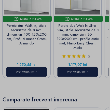
Livrare in 24 ore
Livrare in 24 ore
Perete dus Walk-In, sticla
Perete dus Walk-In Ultra-
securizata de 8 mm,
Slim, sticla securizata de 8
S
dimensiuni 100-120x200
mm, dimensiuni 80-
cm, Profil si maner Crom,
120x200 cm, profile auriu
1
Armando
mat, Nano Easy Clean,
Matia
(1)
Pret
Pret
1.250,55 lei
1.117,07 lei
VEZI VARIANTELE
VEZI VARIANTELE
Cumparate frecvent impreuna