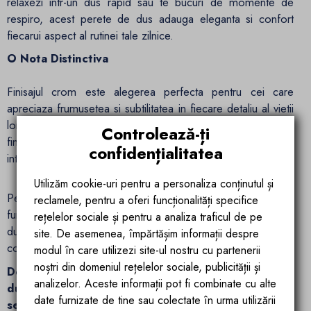
relaxezi intr-un dus rapid sau te bucuri de momente de
respiro, acest perete de dus adauga eleganta si confort
fiecarui aspect al rutinei tale zilnice.
O Nota Distinctiva
Finisajul crom este alegerea perfecta pentru cei care
apreciaza frumusetea si subtilitatea in fiecare detaliu al vietii
lor. Adauga un strop de eleganta si rafinament baii tale cu
Controlează-ți
finisajul crom si transforma fiecare moment petrecut acolo
confidențialitatea
intr-o experienta de neuitat.
Utilizăm cookie-uri pentru a personaliza conținutul și
Peretele de dus "Matia" adauga un element de eleganta si
reclamele, pentru a oferi funcționalități specifice
functionalitate spatiului dvs. de baie, oferind un mediu de
rețelelor sociale și pentru a analiza traficul de pe
dus relaxant si sigur. Este o investitie valoroasa in aspectul si
site. De asemenea, împărtășim informații despre
confortul baii dvs.
modul în care utilizezi site-ul nostru cu partenerii
noștri din domeniul rețelelor sociale, publicității și
Descopera eleganta si durabilitatea peretelui de
analizelor. Aceste informații pot fi combinate cu alte
dus Walk-In Ultra-Slim de la Ego Interiors. Cu sticla
date furnizate de tine sau colectate în urma utilizării
securizata de 8 mm si tratament Nano Easy Clean,