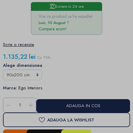
Livrare in 24 ore
Vrei ca produsul sa fie expediat
Luni, 10 August
Cumpara acum!
Scrie o recenzie
1.135,22 lei
Cu TVA
Alege dimensiunea
Marca:
Ego Interiors
-
+
ADAUGA IN COS
ADAUGA LA WISHLIST