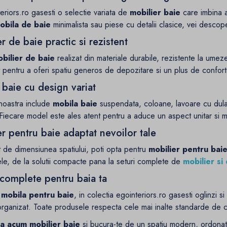
eriors.ro gasesti o selectie variata de
mobilier baie
care imbina a
obila de baie
minimalista sau piese cu detalii clasice, vei descoperi
r de baie practic si rezistent
bilier de baie
realizat din materiale durabile, rezistente la umeze
pentru a oferi spatiu generos de depozitare si un plus de confort i
baie cu design variat
noastra include
mobila baie
suspendata, coloane, lavoare cu dula
 Fiecare model este ales atent pentru a aduce un aspect unitar si 
r pentru baie adaptat nevoilor tale
t de dimensiunea spatiului, poti opta pentru
mobilier pentru bai
ele, de la solutii compacte pana la seturi complete de
mobilier si 
 complete pentru baia ta
a
mobila pentru baie
, in colectia egointeriors.ro gasesti oglinzi si
rganizat. Toate produsele respecta cele mai inalte standarde de ca
 acum mobilier baie
si bucura-te de un spatiu modern, ordonat s