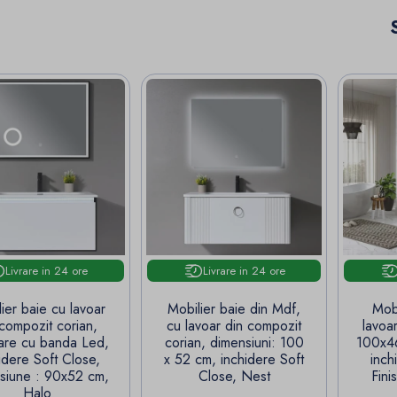
Livrare in 24 ore
Livrare in 24 ore
ier baie cu lavoar
Mobilier baie din Mdf,
Mob
 compozit corian,
cu lavoar din compozit
lavoar
nare cu banda Led,
corian, dimensiuni: 100
100x46
idere Soft Close,
x 52 cm, inchidere Soft
inch
siune : 90x52 cm,
Close, Nest
Fini
Halo