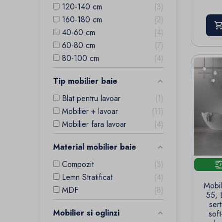
120-140 cm
3
160-180 cm
2
40-60 cm
4
60-80 cm
7
80-100 cm
4
Tip mobilier baie
Blat pentru lavoar
1
Mobilier + lavoar
11
Mobilier fara lavoar
4
Material mobilier baie
Compozit
3
Lemn Stratificat
4
Mobil
MDF
8
55, 
ser
Mobilier si oglinzi
soft