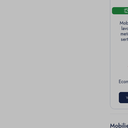
Mobi
lav
met
ser
Econ
V
Mobilie