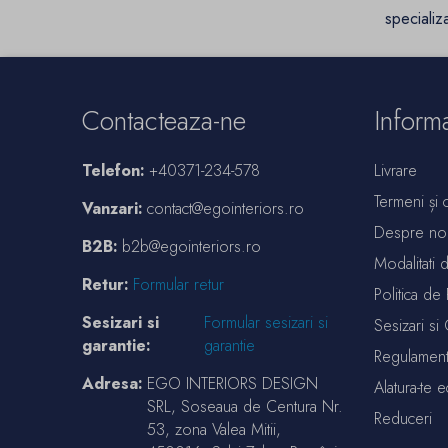
specializa
Contacteaza-ne
Informa
Telefon:
+40371-234-578
Livrare
Termeni și c
Vanzari:
contact@egointeriors.ro
Despre no
B2B:
b2b@egointeriors.ro
Modalitati 
Retur:
Formular retur
Politica de 
Sesizari si
Formular sesizari si
Sesizari si 
garantie:
garantie
Regulament
Adresa:
EGO INTERIORS DESIGN
Alatura-te 
SRL, Soseaua de Centura Nr.
Reduceri
53, zona Valea Mitii,