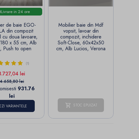
Livrare in 24 ore
ier de baie EGO-
Mobilier baie din Mdf
LA din compozit
vopsit, lavoar din
l cu doua lavoare,
compozit, inchidere
180 x 55 cm, Alb
Soft-Close, 60x42x50
, Push to open
cm, Alb Lucios, Verona
(1)
Pret
Pret de baza
3.727,04 lei
4.658,80 lei
omisesti
931.76
lei
STOC EPUIZAT
EZI VARIANTELE