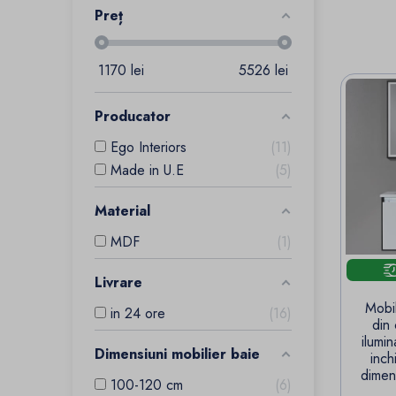
Preț
1170
lei
5526
lei
Producator
Ego Interiors
11
Made in U.E
5
Material
MDF
1
Livrare
Mobil
in 24 ore
16
din
ilumi
Dimensiuni mobilier baie
inch
dimen
100-120 cm
6