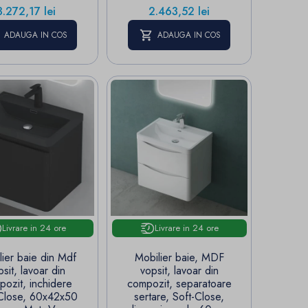
Pret
Pret
3.272,17 lei
2.463,52 lei
ADAUGA IN COS
ADAUGA IN COS
Livrare in 24 ore
Livrare in 24 ore
lier baie din Mdf
Mobilier baie, MDF
psit, lavoar din
vopsit, lavoar din
ozit, inchidere
compozit, separatoare
-Close, 60x42x50
sertare, Soft-Close,