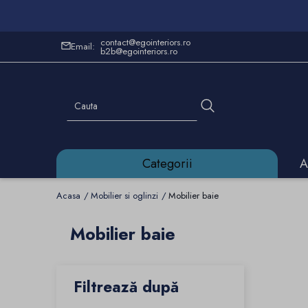
contact@egointeriors.ro
Email:
b2b@egointeriors.ro
Categorii
A
Acasa
Mobilier si oglinzi
Mobilier baie
Mobilier baie
Filtrează după