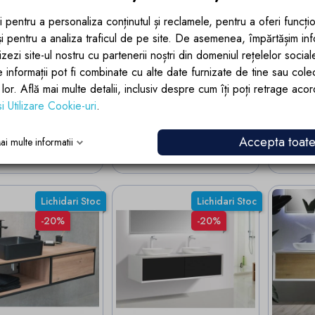
bilier baie, Mdf
Mobilier baie din Mdf,
Blat 
psit, lavoar din
front cu design riflat,
MDF, 
i pentru a personaliza conținutul și reclamele, pentru a oferi funcțio
ozit, separatoare
lavoar din compozit,
alb si
 și pentru a analiza traficul de pe site. De asemenea, împărtășim in
tare, Soft-Close,
inchidere Soft-Close,
zezi site-ul nostru cu partenerii noștri din domeniul rețelelor sociale, 
nsiune de 60 sau
120x46x49 cm, Alb, Evo
e informații pot fi combinate cu alte date furnizate de tine sau cole
cm, Negru Mat,
Trieste
Pret
lor lor. Află mai multe detalii, inclusiv despre cum îți poți retrage aco
1.170,
si Utilizare Cookie-uri
.
Econo
Pret
2.882,10 lei
Pret
2.201,75 lei
Accepta toat
ai multe informatii
ADAUGA IN COS
EZI VARIANTELE
V
Lichidari Stoc
Lichidari Stoc
-20%
-20%