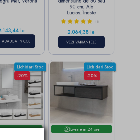
egru Mat, Verona
dimensiune de 60 sau
90 cm, Alb
Lucios,Trieste
(1)
Pret
2.143,44 lei
Pret
2.064,38 lei
ADAUGA IN COS
VEZI VARIANTELE
Lichidari Stoc
Lichidari Stoc
-20%
-20%
Livrare in 24 ore
Livrare in 24 ore