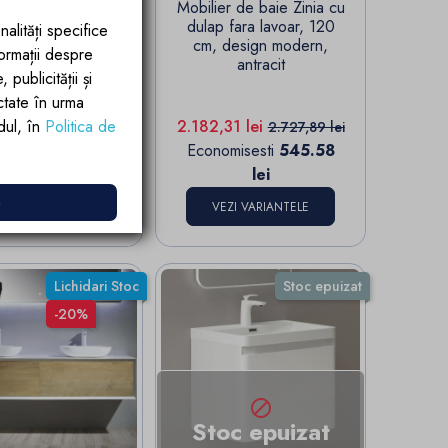
lavoar EGO-Mossa,
Mobilier de baie Zinia cu
75-100 x 50 cm,
dulap fara lavoar, 120
nalități specifice
 stejar, kit montare
cm, design modern,
formații despre
inclus
antracit
publicității și
(1)
ctate în urma
Pret de baza
Pret
Pret de baza
rdul, în
Politica de
47 lei
2.182,31 lei
1.463,08 lei
2.727,89 lei
misesti
292.62
Economisesti
545.58
lei
lei
e
EZI VARIANTELE
VEZI VARIANTELE
Lichidari Stoc
Stoc epuizat
-20%

Stoc epuizat