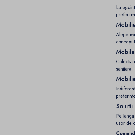
La egoint
preferi
m
Mobilie
Alege
mo
conceput 
Mobila 
Colectia 
sanitara.
Mobilie
Indiferen
preferint
Solutii
Pe lang
usor de o
Comanda