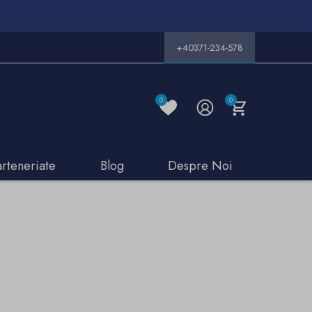
+40371-234-578
0
0
arteneriate
Blog
Despre Noi