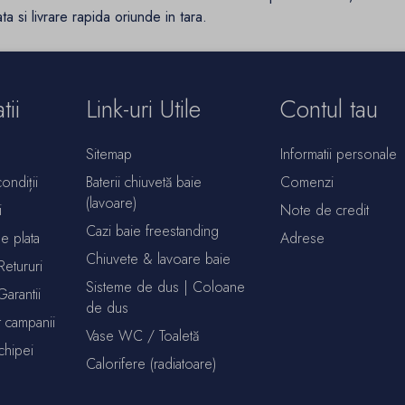
ta si livrare rapida oriunde in tara.
tii
Link-uri Utile
Contul tau
Sitemap
Informatii personale
ondiții
Baterii chiuvetă baie
Comenzi
(lavoare)
i
Note de credit
Cazi baie freestanding
de plata
Adrese
Chiuvete & lavoare baie
Retururi
Sisteme de dus | Coloane
Garantii
de dus
 campanii
Vase WC / Toaletă
echipei
Calorifere (radiatoare)