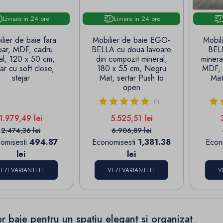
Livrare in 24 ore
Livrare in 24 ore
lier de baie fara
Mobilier de baie EGO-
Mobil
oar, MDF, cadru
BELLA cu doua lavoare
BEL
al, 120 x 50 cm,
din compozit mineral,
minera
tar cu soft close,
180 x 55 cm, Negru
MDF, 
stejar
Mat, sertar Push to
Mat
open
(1)
Pret
Pret de baza
Pret
Pret de baza
1.979,49 lei
5.525,51 lei
2.474,36 lei
6.906,89 lei
omisesti
494.87
Economisesti
1,381.38
Econ
lei
lei
EZI VARIANTELE
VEZI VARIANTELE
V
r baie pentru un spatiu elegant si organizat