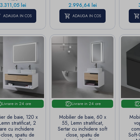
Pret
Pret
3.311,05 lei
2.996,64 lei
ADAUGA IN COS
ADAUGA IN COS
Livrare in 24 ore
Livrare in 24 ore
ier de baie, 120 x
Mobilier de baie, 60 x
Mobi
Lemn stratificat, 2
55, Lemn stratificat,
vo
tare cu inchidere
Sertar cu inchidere soft
comp
-close, spatiu de
close, spatiu de
Soft