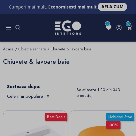
AFLA CUM
Cumperi mai mult.
Economisesti mai mult.
0
0
Acasa
Obiecte sanitare
Chiuvete & lavoare baie
Chiuvete & lavoare baie
Sorteaza dupa:
Se afiseaza 1-20 din 340
produs(e)
Best Deals
Lichidari Stoc
-30%