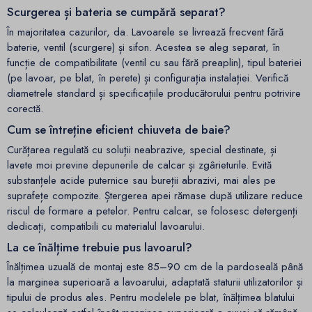
Scurgerea și bateria se cumpără separat?
În majoritatea cazurilor, da. Lavoarele se livrează frecvent fără
baterie, ventil (scurgere) și sifon. Acestea se aleg separat, în
funcție de compatibilitate (ventil cu sau fără preaplin), tipul bateriei
(pe lavoar, pe blat, în perete) și configurația instalației. Verifică
diametrele standard și specificațiile producătorului pentru potrivire
corectă.
Cum se întreține eficient chiuveta de baie?
Curățarea regulată cu soluții neabrazive, special destinate, și
lavete moi previne depunerile de calcar și zgârieturile. Evită
substanțele acide puternice sau bureții abrazivi, mai ales pe
suprafețe compozite. Ștergerea apei rămase după utilizare reduce
riscul de formare a petelor. Pentru calcar, se folosesc detergenți
dedicați, compatibili cu materialul lavoarului.
La ce înălțime trebuie pus lavoarul?
Înălțimea uzuală de montaj este 85–90 cm de la pardoseală până
la marginea superioară a lavoarului, adaptată staturii utilizatorilor și
tipului de produs ales. Pentru modelele pe blat, înălțimea blatului