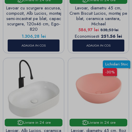
Lavoar cu scurgere ascunsa,
Lavoar, diametru 45 cm,
compozit, Alb Lucios, montaj
Crem Biscuit Lucios, montaj pe
semi-incastrat pe blat, capac
blat, ceramica sanitara,
scurgere, 120x46 cm, Ego-
Michael
820
Pret
Pret de baza
586,97 lei
838,53 lei
Pret
1.306,28 lei
Economisesti
251.56 lei
ADAUGA IN COS
ADAUGA IN COS
Lichidari Stoc
-30%
Livrare in 24 ore
Livrare in 24 ore
Lavoar, Alb Lucios, ceramica
Lavoar, diametru 45 cm, Roz