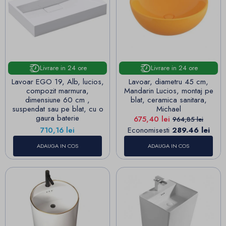
Livrare in 24 ore
Livrare in 24 ore
Lavoar EGO 19, Alb, lucios,
Lavoar, diametru 45 cm,
compozit marmura,
Mandarin Lucios, montaj pe
dimensiune 60 cm ,
blat, ceramica sanitara,
suspendat sau pe blat, cu o
Michael
gaura baterie
Pret
Pret de baza
675,40 lei
964,85 lei
Pret
710,16 lei
Economisesti
289.46 lei
ADAUGA IN COS
ADAUGA IN COS