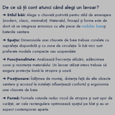
De ce să ții cont atunci când alegi un lavoar?
➔ Stilul băii:
Alege o chiuvetă potrivită pentru stilul de amenajare
(modern, clasic, minimalist). Materialul, finisajul și forma este de
dorit să se integreze armonios cu alte piese de
mobilier baie
și
bateriile sanitare.
➔ Spațiu:
Dimensiunile unei chiuvete de baie trebuie corelate cu
suprafața disponibilă și cu zona de circulație. În băi mici sunt
preferate modele compacte sau suspendate.
➔ Funcționalitate:
Analizează frecvența utilizării, adâncimea
cuvei și rezistența materialului. Un lavoar utilizat intens trebuie să
asigure protecție bună la stropire și uzură.
➔ Poziționare:
Înălțimea de montaj, distanța față de alte obiecte
sanitare și accesul la instalații influențează confortul și ergonomia
unei chiuvete de baie.
➔ Formă:
Formele rotunde reduc riscul de stropire și sunt ușor de
curățat, iar cele rectangulare optimizează spațiul pe blat și au un
aspect contemporan aparte.