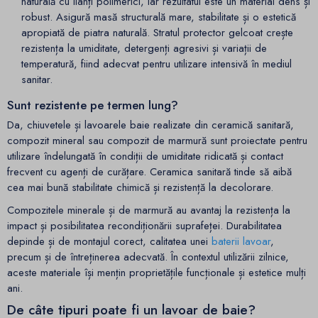
naturală cu lianți polimerici, iar rezultatul este un material dens și
robust. Asigură masă structurală mare, stabilitate și o estetică
apropiată de piatra naturală. Stratul protector gelcoat crește
rezistența la umiditate, detergenți agresivi și variații de
temperatură, fiind adecvat pentru utilizare intensivă în mediul
sanitar.
Sunt rezistente pe termen lung?
Da, chiuvetele și lavoarele baie realizate din ceramică sanitară,
compozit mineral sau compozit de marmură sunt proiectate pentru
utilizare îndelungată în condiții de umiditate ridicată și contact
frecvent cu agenți de curățare. Ceramica sanitară tinde să aibă
cea mai bună stabilitate chimică și rezistență la decolorare.
Compozitele minerale și de marmură au avantaj la rezistența la
impact și posibilitatea recondiționării suprafeței. Durabilitatea
depinde și de montajul corect, calitatea unei
baterii lavoar
,
precum și de întreținerea adecvată. În contextul utilizării zilnice,
aceste materiale își mențin proprietățile funcționale și estetice mulți
ani.
De câte tipuri poate fi un lavoar de baie?