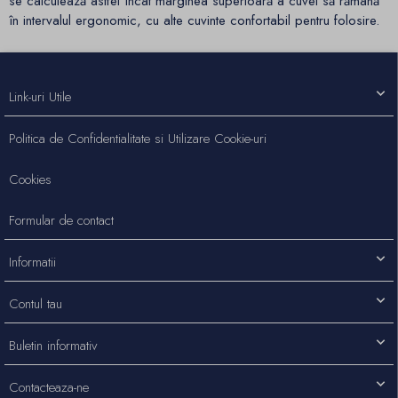
se calculează astfel încât marginea superioară a cuvei să rămână
în intervalul ergonomic, cu alte cuvinte confortabil pentru folosire.
Link-uri Utile
Politica de Confidentialitate si Utilizare Cookie-uri
Cookies
Formular de contact
Informatii
Contul tau
Buletin informativ
Contacteaza-ne