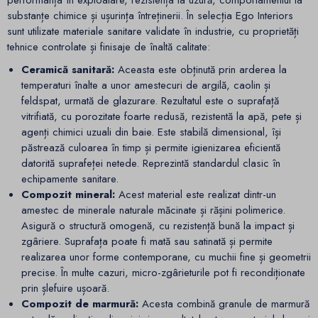
performanța în exploatare, rezistența la uzură, comportamentul la
substanțe chimice și ușurința întreținerii. În selecția Ego Interiors
sunt utilizate materiale sanitare validate în industrie, cu proprietăți
tehnice controlate și finisaje de înaltă calitate:
Ceramică sanitară:
Aceasta este obținută prin arderea la
temperaturi înalte a unor amestecuri de argilă, caolin și
feldspat, urmată de glazurare. Rezultatul este o suprafață
vitrifiată, cu porozitate foarte redusă, rezistentă la apă, pete și
agenți chimici uzuali din baie. Este stabilă dimensional, își
păstrează culoarea în timp și permite igienizarea eficientă
datorită suprafeței netede. Reprezintă standardul clasic în
echipamente sanitare.
Compozit mineral:
Acest material este realizat dintr-un
amestec de minerale naturale măcinate și rășini polimerice.
Asigură o structură omogenă, cu rezistență bună la impact și
zgâriere. Suprafața poate fi mată sau satinată și permite
realizarea unor forme contemporane, cu muchii fine și geometrii
precise. În multe cazuri, micro-zgârieturile pot fi recondiționate
prin șlefuire ușoară.
Compozit de marmură:
Acesta combină granule de marmură