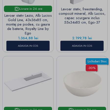
Lavoar stativ, freestanding,
Livrare in 24 ore
compozit mineral, Alb Lucios,
Lavoar stativ Lazio, Alb Lucios
capac scurgere inclus
Gold Line, 43x36x85 cm,
55x34x85 cm, Ego-37
montaj pe podea, cu gaura
de baterie, Royalty Line by
Ego
Pret
Pret
1.364,88 lei
2.199,78 lei
ADAUGA IN COS
ADAUGA IN COS
Lichidari Stoc
-30%
Livrare in 24 ore
Livrare in 24 ore