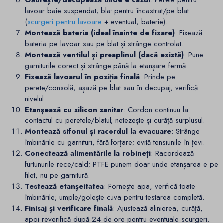
lavoar baie suspendat; blat pentru încastrat/pe blat
(
scurgeri pentru lavoare
+ eventual, baterie).
Montează bateria (ideal înainte de fixare)
: Fixează
bateria pe lavoar sau pe blat și strânge controlat.
Montează ventilul și preaplinul (dacă există)
: Pune
garniturile corect și strânge până la etanșare fermă.
Fixează lavoarul în poziția finală
: Prinde pe
perete/consolă, așază pe blat sau în decupaj; verifică
nivelul.
Etanșează cu silicon sanitar
: Cordon continuu la
contactul cu peretele/blatul; netezește și curăță surplusul.
Montează sifonul și racordul la evacuare
: Strânge
îmbinările cu garnituri, fără forțare; evită tensiunile în țevi.
Conectează alimentările la robineți
: Racordează
furtunurile rece/cald; PTFE punem doar unde etanșarea e pe
filet, nu pe garnitură.
Testează etanșeitatea
: Pornește apa, verifică toate
îmbinările; umple/golește cuva pentru testarea completă.
Finisaj și verificare finală
: Ajustează alinierea, curăță,
apoi reverifică după 24 de ore pentru eventuale scurgeri.