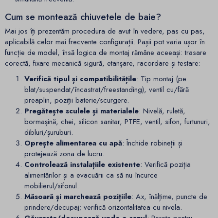
Cum se montează chiuvetele de baie?
Mai jos îți prezentăm procedura de avut în vedere, pas cu pas,
aplicabilă celor mai frecvente configurații. Pașii pot varia ușor în
funcție de model, însă logica de montaj rămâne aceeași: trasare
corectă, fixare mecanică sigură, etanșare, racordare și testare:
Verifică tipul și compatibilitățile
: Tip montaj (pe
blat/suspendat/încastrat/freestanding), ventil cu/fără
preaplin, poziții baterie/scurgere.
Pregătește sculele și materialele
: Nivelă, ruletă,
bormașină, chei, silicon sanitar, PTFE, ventil, sifon, furtunuri,
dibluri/șuruburi.
Oprește alimentarea cu apă
: Închide robineții și
protejează zona de lucru.
Controlează instalațiile existente
: Verifică poziția
alimentărilor și a evacuării ca să nu încurce
mobilierul/sifonul.
Măsoară și marchează pozițiile
: Ax, înălțime, puncte de
prindere/decupaj; verifică orizontalitatea cu nivela.
Găurește/decupează unde e cazul
: Perete pentru