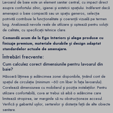
Lavoarul de baie este un element sanitar central, cu impact direct
asupra confortului zilnic, igienei și esteticii spațiului. Indiferent dacă
amenajezi o baie compactă sau un spațiu generos, selecția
potrivită contribuie la funcționalitate și coerență vizuală pe termen
lung. Analizează nevoile reale de utilizare și optează pentru soluții
de calitate, cu specificații tehnice clare.
Comandă acum de la Ego Interiors și alege produse cu
finisaje premium, materiale durabile și design adaptat
standardelor actuale de amenajare.
Întrebări frecvente:
Cum calculez corect dimensiunile pentru lavoarul din
baie?
Măsoară lățimea și adâncimea zonei disponibile, ținând cont de
spațiul de circulație (minimum ~60 cm liber în fața lavoarului).
Corelează dimensiunea cu mobilierul și poziția instalațiilor. Pentru
utilizare confortabilă, cuva ar trebui să aibă o adâncime care
limitează stropirea, iar marginile să nu obstrucționeze accesul.
Verifică și gabaritul ușilor, sertarelor și distanța față de alte obiecte
sanitare.