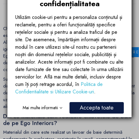
confidențialitatea
Urmatorul
1
2
3
···
17

Utilizăm cookie-uri pentru a personaliza conținutul și
reclamele, pentru a oferi funcționalități specifice
Chiuvetele și lavoarele de baie reprezintă elemente sanitare
rețelelor sociale și pentru a analiza traficul de pe
esențiale, cu rol funcțional și estetic în amenajarea spațiului.
site. De asemenea, împărtășim informații despre
Alegerea corectă influențează ergonomia utilizării, eficiența
modul în care utilizezi site-ul nostru cu partenerii
igienizării și integrarea în designul general al băii. În portofoliul
FILTR
noștri din domeniul rețelelor sociale, publicității și
Ego Interiors, colecția de lavoare de baie acoperă o gamă largă
analizelor. Aceste informații pot fi combinate cu alte
de configurații și dimensiuni, adecvate atât pentru băi de serviciu
date furnizate de tine sau colectate în urma utilizării
compacte, cât și pentru băi principale spațioase.
serviciilor lor. Află mai multe detalii, inclusiv despre
Sunt disponibile lavoare stative, suspendate și pe blat, realizate
cum îți poți retrage acordul, în
Politica de
din materiale ceramice și compozite cu finisaje premium. Indiferent
Confidentialitate si Utilizare Cookie-uri
.
de configurație, un model de pe site-ul nostru asigură rezistență la
uzură, stabilitate dimensională și o estetică aparte, coerentă și
aliniată standardelor actuale de design interior.
Accepta toate
Mai multe informatii
Din ce materiale sunt realizate chiuvetele de baie
de pe Ego Interiors?
Materialul din care este realizat un lavoar de baie determină