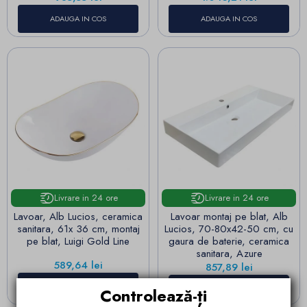
ADAUGA IN COS
ADAUGA IN COS
Livrare in 24 ore
Livrare in 24 ore
Lavoar, Alb Lucios, ceramica
Lavoar montaj pe blat, Alb
sanitara, 61x 36 cm, montaj
Lucios, 70-80x42-50 cm, cu
pe blat, Luigi Gold Line
gaura de baterie, ceramica
sanitara, Azure
Pret
589,64 lei
Pret
857,89 lei
ADAUGA IN COS
VEZI VARIANTELE
Controlează-ți