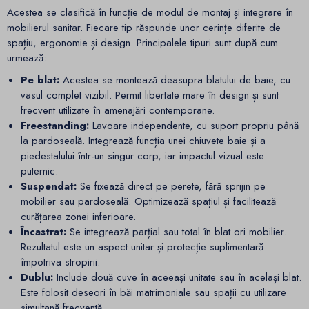
Acestea se clasifică în funcție de modul de montaj și integrare în
mobilierul sanitar. Fiecare tip răspunde unor cerințe diferite de
spațiu, ergonomie și design. Principalele tipuri sunt după cum
urmează:
Pe blat:
Acestea se montează deasupra blatului de baie, cu
vasul complet vizibil. Permit libertate mare în design și sunt
frecvent utilizate în amenajări contemporane.
Freestanding:
Lavoare independente, cu suport propriu până
la pardoseală. Integrează funcția unei chiuvete baie și a
piedestalului într-un singur corp, iar impactul vizual este
puternic.
Suspendat:
Se fixează direct pe perete, fără sprijin pe
mobilier sau pardoseală. Optimizează spațiul și facilitează
curățarea zonei inferioare.
Încastrat:
Se integrează parțial sau total în blat ori mobilier.
Rezultatul este un aspect unitar și protecție suplimentară
împotriva stropirii.
Dublu:
Include două cuve în aceeași unitate sau în același blat.
Este folosit deseori în băi matrimoniale sau spații cu utilizare
simultană frecventă.