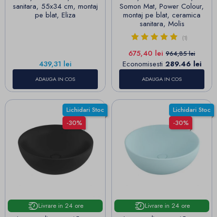
sanitara, 55x34 cm, montaj
Somon Mat, Power Colour,
pe blat, Eliza
montaj pe blat, ceramica
sanitara, Molis
(1)
Pret
Pret de baza
675,40 lei
964,85 lei
Pret
439,31 lei
Economisesti
289.46 lei
ADAUGA IN COS
ADAUGA IN COS
Lichidari Stoc
Lichidari Stoc
-30%
-30%
Livrare in 24 ore
Livrare in 24 ore