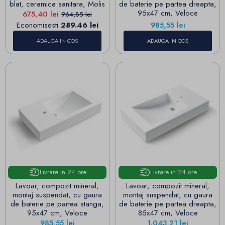
blat, ceramica sanitara, Molis
de baterie pe partea dreapta,
95x47 cm, Veloce
Pret
Pret de baza
675,40 lei
964,85 lei
Pret
Economisesti
289.46 lei
985,55 lei
ADAUGA IN COS
ADAUGA IN COS
Livrare in 24 ore
Livrare in 24 ore
Lavoar, compozit mineral,
Lavoar, compozit mineral,
montaj suspendat, cu gaura
montaj suspendat, cu gaura
de baterie pe partea stanga,
de baterie pe partea dreapta,
95x47 cm, Veloce
85x47 cm, Veloce
Pret
Pret
985,55 lei
1.043,21 lei