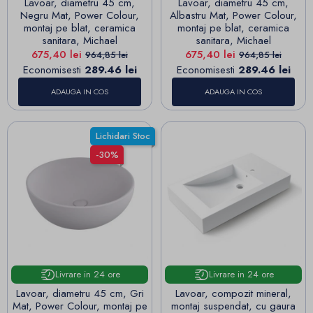
Lavoar, diametru 45 cm,
Lavoar, diametru 45 cm,
Negru Mat, Power Colour,
Albastru Mat, Power Colour,
montaj pe blat, ceramica
montaj pe blat, ceramica
sanitara, Michael
sanitara, Michael
Pret
Pret de baza
Pret
Pret de baza
675,40 lei
675,40 lei
964,85 lei
964,85 lei
Economisesti
289.46 lei
Economisesti
289.46 lei
ADAUGA IN COS
ADAUGA IN COS
Lichidari Stoc
-30%
Livrare in 24 ore
Livrare in 24 ore
Lavoar, diametru 45 cm, Gri
Lavoar, compozit mineral,
Mat, Power Colour, montaj pe
montaj suspendat, cu gaura