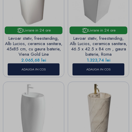
Livrare in 24 ore
Livrare in 24 ore
Lavoar stativ, freestanding,
Lavoar stativ, freestanding,
Alb Lucios, ceramica sanitara,
Alb Lucios, ceramica sanitara,
45x85 cm, cu gaura baterie,
46.5 x 42.5 x 84 cm , gaura
Viena Gold Line
baterie, Roma
Pret
Pret
2.065,68 lei
1.323,74 lei
ADAUGA IN COS
ADAUGA IN COS