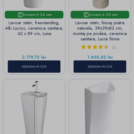
Livrare in 24 ore
Livrare in 24 ore
Lavoar stativ, freestanding,
Lavoar stativ, finisaj piatra
Alb Lucios, ceramica sanitara,
naturala, 39x39x82 cm,
42 x 89 cm, Luna
montaj pe podea, ceramica
sanitara, Lucia Stone
(2)
Pret
Pret
2.179,72 lei
1.400,82 lei
ADAUGA IN COS
ADAUGA IN COS