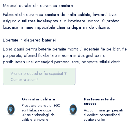
Material durabil din ceramica sanitara
Fabricat din ceramica sanitara de inalta calitate, lavoarul Livia
asigura o utilizare indelungata si o intretinere usoara. Suprafata
lucioasa ramane impecabila chiar si dupa ani de utilizare.
Libertate in alegerea bateriei
Lipsa gaurii pentru baterie permite montajul acesteia fie pe blat, fie
pe perete, oferind flexibilitate maxima in designul baii si
posibilitatea unei amenajari personalizate, adaptate stilului dorit.
Vrei ca produsul sa fie expediat
Cumpara acum!
Garantia calitatii
Parteneriate de
succes
Produsele brandului EGO
Account manager pregatit
sunt fabricate dupa
si dedicat partenerilor si
ultimele tehnologii de
colaboratorilor
calitate si inovatie