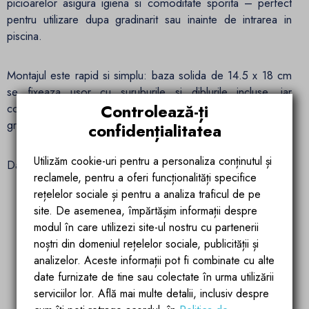
picioarelor asigura igiena si comoditate sporita – perfect
pentru utilizare dupa gradinarit sau inainte de intrarea in
piscina.
Montajul este rapid si simplu: baza solida de 14.5 x 18 cm
se fixeaza usor cu suruburile si diblurile incluse, iar
Controlează-ți
conectarea la sursa de apa se face printr-un furtun de
gradina standard (adaptor inclus).
confidențialitatea
Utilizăm cookie-uri pentru a personaliza conținutul și
Date tehnice:
reclamele, pentru a oferi funcționalități specifice
rețelelor sociale și pentru a analiza traficul de pe
Material: PVC + ABS cu finisaje cromate
site. De asemenea, împărtășim informații despre
modul în care utilizezi site-ul nostru cu partenerii
Capacitate: 35 litri
noștri din domeniul rețelelor sociale, publicității și
analizelor. Aceste informații pot fi combinate cu alte
Temperatura maxima apa: 60°C
date furnizate de tine sau colectate în urma utilizării
serviciilor lor. Află mai multe detalii, inclusiv despre
Cap dus: reglabil, 15 x 15 cm