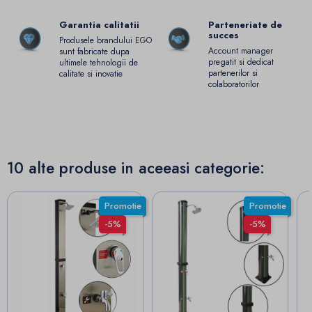
Garantia calitatii
Parteneriate de
succes
Produsele brandului EGO
Account manager
sunt fabricate dupa
pregatit si dedicat
ultimele tehnologii de
partenerilor si
calitate si inovatie
colaboratorilor
10 alte produse in aceeasi categorie:
Promotie
Promotie
-5%
-5%