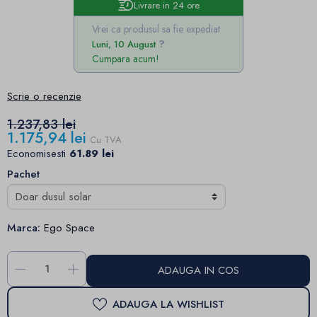
Livrare in 24 ore
Vrei ca produsul sa fie expediat
Luni, 10 August
Cumpara acum!
Scrie o recenzie
1.237,83 lei
1.175,94 lei
Cu TVA
Economisesti
61.89 lei
Pachet
Marca:
Ego Space
-
+
ADAUGA IN COS
ADAUGA LA WISHLIST