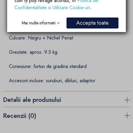
cum îți poți retrage acordul, în
Politica de
Confidentialitate si Utilizare Cookie-uri
.
Inaltime: 217 cm
Accepta toate
Presiune apa: 3.5 bar
Mai multe informatii
Culoare: Negru + Nichel Periat
Greutate: aprox. 9.5 kg
Conexiune: furtun de gradina standard
Accesorii incluse: suruburi, dibluri, adaptor
Detalii ale produsului
Recenzii (0)