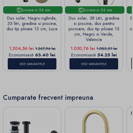
Livrare in 24 ore
Livrare in 24 ore
Dus solar, Negru-oglinda,
Dus solar, 38 Litri, gradina
E
35 litri, gradina si piscina,
si piscina, dus pentru
dus tip ploaie 15 cm, Luce
picioare, dus tip ploaie 15
d
cm, Negru si Verde,
Valencia
Pret
Pret de baza
Pret
Pret de baza
1.204,56 lei
1.030,76 lei
1.267,96 lei
1.085,01 lei
Economisesti
63.40 lei
Economisesti
54.25 lei
VEZI VARIANTELE
VEZI VARIANTELE
Cumparate frecvent impreuna