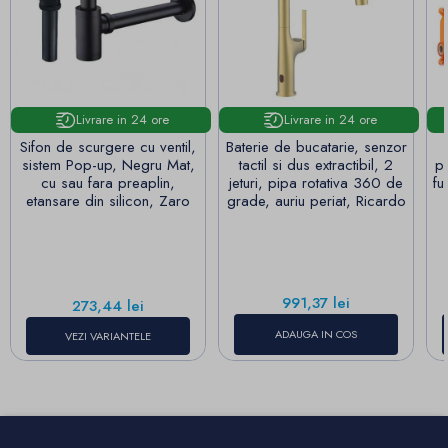
Livrare in 24 ore
Livrare in 24 ore
Sifon de scurgere cu ventil,
Baterie de bucatarie, senzor
sistem Pop-up, Negru Mat,
tactil si dus extractibil, 2
pe
cu sau fara preaplin,
jeturi, pipa rotativa 360 de
fu
etansare din silicon, Zaro
grade, auriu periat, Ricardo
Pret
991,37 lei
Pret
273,44 lei
ADAUGA IN COS
VEZI VARIANTELE