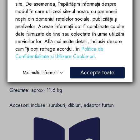
site. De asemenea, împărtășim informații despre
modul în care utilizezi site-ul nostru cu partenerii
Temperatura maxima apa: 60°C
noștri din domeniul rețelelor sociale, publicității și
analizelor. Aceste informații pot fi combinate cu alte
Cap dus reglabil: 15 x 15 cm
date furnizate de tine sau colectate în urma utilizării
serviciilor lor. Află mai multe detalii, inclusiv despre
Inaltime: 226 cm
cum îți poți retrage acordul, în
Politica de
Confidentialitate si Utilizare Cookie-uri
.
Presiune apa: 3.5 bar
Accepta toate
Mai multe informatii
Culoare: Negru + Albastru
Greutate: aprox. 11.6 kg
Accesorii incluse: suruburi, dibluri, adaptor furtun