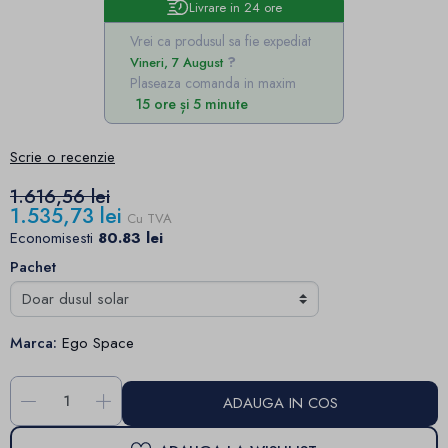
Livrare in 24 ore
Vrei ca produsul sa fie expediat
Vineri, 7 August
Plaseaza comanda in maxim
15 ore și 5 minute
Scrie o recenzie
1.616,56 lei
1.535,73 lei
Cu TVA
Economisesti
80.83 lei
Pachet
Marca:
Ego Space
-
+
ADAUGA IN COS