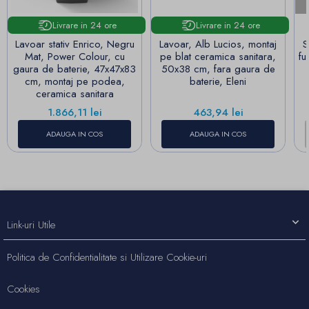
Livrare in 24 ore
Livrare in 24 ore
Lavoar stativ Enrico, Negru
Lavoar, Alb Lucios, montaj
S
Mat, Power Colour, cu
pe blat ceramica sanitara,
fu
gaura de baterie, 47x47x83
50x38 cm, fara gaura de
cm, montaj pe podea,
baterie, Eleni
ceramica sanitara
Pret
Pret
1.866,11 lei
463,94 lei
ADAUGA IN COS
ADAUGA IN COS
Link-uri Utile
Politica de Confidentialitate si Utilizare Cookie-uri
Cookies