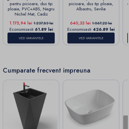
pentru picioare, dus tip
picioare, dus tip ploaie,
ploaie, PVC+ABS, Negru
Albastru, Sevilia
Nichel Mat, Cadiz
Pret
Pret de baza
Pret
Pret de baza
1.175,94 lei
640,33 lei
1.237,83 lei
1.067,22 lei
Economisesti
61.89 lei
Economisesti
426.89 lei
VEZI VARIANTELE
VEZI VARIANTELE
Cumparate frecvent impreuna