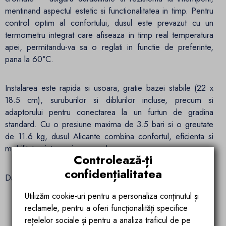
mentinand aspectul estetic si functionalitatea in timp. Pentru
control optim al confortului, dusul este prevazut cu un
termometru integrat care afiseaza in timp real temperatura
apei, permitandu-va sa o reglati in functie de preferinte,
pana la 60°C.
Instalarea este rapida si usoara, gratie bazei stabile (22 x
18.5 cm), suruburilor si diblurilor incluse, precum si
adaptorului pentru conectarea la un furtun de gradina
standard. Cu o presiune maxima de 3.5 bari si o greutate
de 11.6 kg, dusul Alicante combina confortul, eficienta si
mobilitatea intr-un singur produs.
Controlează-ți
confidențialitatea
Date tehnice:
Utilizăm cookie-uri pentru a personaliza conținutul și
Material: PVC + ABS cu finisaje cromate
reclamele, pentru a oferi funcționalități specifice
rețelelor sociale și pentru a analiza traficul de pe
Capacitate: 60 litri