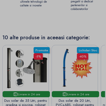
pregatit si dedicat
ultimele tehnologii de
partenerilor si
calitate si inovatie
colaboratorilor
10 alte produse in aceeasi categorie:
Promotie
Lichidari Stoc
-5%
-40%
Livrare in 24 ore
Livrare in 24 ore
Dus solar de 35 Litri, pentru
Dus solar de 20 Litri,
gradina si piscina, robinet
PVC+ABS, robinet pentru
ro