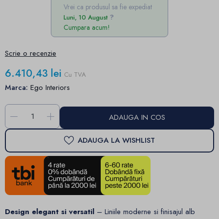
Vrei ca produsul sa fie expediat
Luni, 10 August
Cumpara acum!
Scrie o recenzie
6.410,43 lei
Cu TVA
Marca:
Ego Interiors
-
+
ADAUGA IN COS
ADAUGA LA WISHLIST
Design elegant si versatil
– Liniile moderne si finisajul alb