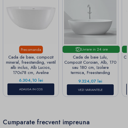
Livrare in 24 ore
Precomanda
Cada de baie, compozit
Cada de baie Lulu,
Ca
mineral, freestanding, ventil
Compozit Coroian, Alb, 170
alb inclus, Alb Lucios,
sau 180 cm, Izolare
170x78 cm, Aveline
termica, Freestanding
Pret
6.304,10 lei
Pret
9.324,07 lei
ADAUGA IN COS
VEZI VARIANTELE
Cumparate frecvent impreuna