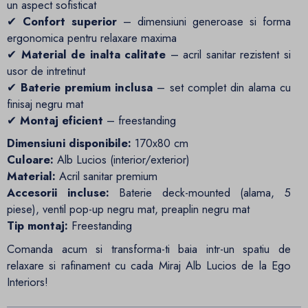
un aspect sofisticat
✔
Confort superior
– dimensiuni generoase si forma
ergonomica pentru relaxare maxima
✔
Material de inalta calitate
– acril sanitar rezistent si
usor de intretinut
✔
Baterie premium inclusa
– set complet din alama cu
finisaj negru mat
✔
Montaj eficient
– freestanding
Dimensiuni disponibile:
170x80 cm
Culoare:
Alb Lucios (interior/exterior)
Material:
Acril sanitar premium
Accesorii incluse:
Baterie deck-mounted (alama, 5
piese), ventil pop-up negru mat, preaplin negru mat
Tip montaj:
Freestanding
Comanda acum si transforma-ti baia intr-un spatiu de
relaxare si rafinament cu cada Miraj Alb Lucios de la Ego
Interiors!