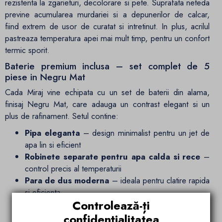
rezistenta la zgarieturi, decolorare si pete. Suprafata neteda
previne acumularea murdariei si a depunerilor de calcar,
fiind extrem de usor de curatat si intretinut. In plus, acrilul
pastreaza temperatura apei mai mult timp, pentru un confort
termic sporit.
Baterie premium inclusa – set complet de 5
piese in Negru Mat
Cada Miraj vine echipata cu un set de baterii din alama,
finisaj Negru Mat, care adauga un contrast elegant si un
plus de rafinament. Setul contine:
Pipa eleganta
– design minimalist pentru un jet de
apa lin si eficient
Robinete separate pentru apa calda si rece
–
control precis al temperaturii
Para de dus moderna
– ideala pentru clatire rapida
si eficienta
Controlează-ți
Buton de comutare
– pentru o tranzitie usoara
intre cada si para de dus
confidențialitatea