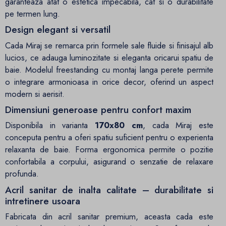
garanteaza atat o estetica impecabila, cat si o durabilitate
pe termen lung.
Design elegant si versatil
Cada Miraj se remarca prin formele sale fluide si finisajul alb
lucios, ce adauga luminozitate si eleganta oricarui spatiu de
baie. Modelul freestanding cu montaj langa perete permite
o integrare armonioasa in orice decor, oferind un aspect
modern si aerisit.
Dimensiuni generoase pentru confort maxim
Disponibila in varianta
170x80 cm
, cada Miraj este
conceputa pentru a oferi spatiu suficient pentru o experienta
relaxanta de baie. Forma ergonomica permite o pozitie
confortabila a corpului, asigurand o senzatie de relaxare
profunda.
Acril sanitar de inalta calitate – durabilitate si
intretinere usoara
Fabricata din acril sanitar premium, aceasta cada este