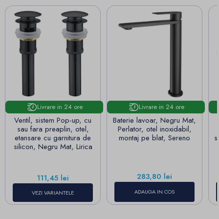
Livrare in 24 ore
Livrare in 24 ore
Ventil, sistem Pop-up, cu
Baterie lavoar, Negru Mat,
sau fara preaplin, otel,
Perlator, otel inoxidabil,
etansare cu garnitura de
montaj pe blat, Sereno
s
silicon, Negru Mat, Lirica
Pret
283,80 lei
Pret
111,45 lei
ADAUGA IN COS
VEZI VARIANTELE