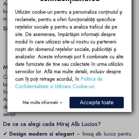
Aceasta baterie premium nu doar ca imbunatateste estetica
baii, dar este si extrem de rezistenta, fiind fabricata din
Utilizăm cookie-uri pentru a personaliza conținutul și
materiale durabile si usor de intretinut.
reclamele, pentru a oferi funcționalități specifice
rețelelor sociale și pentru a analiza traficul de pe
Sistem de drenaj avansat
site. De asemenea, împărtășim informații despre
Ventil pop-up negru mat
– permite o drenare
modul în care utilizezi site-ul nostru cu partenerii
rapida si eficienta a apei
noștri din domeniul rețelelor sociale, publicității și
Preaplin negru mat elegant
– previne revarsarea
analizelor. Aceste informații pot fi combinate cu alte
apei, mentinand siguranta in utilizare
date furnizate de tine sau colectate în urma utilizării
Montaj freestanding – eleganta si eficienta
serviciilor lor. Află mai multe detalii, inclusiv despre
Cada Miraj este proiectata pentru a fi instalata oriunde in
cum îți poți retrage acordul, în
Politica de
baie, combinand libertatea estetica a unui model
Confidentialitate si Utilizare Cookie-uri
.
freestanding cu un plus de stabilitate si eficienta in spatiu.
Aceasta amplasare este ideala pentru bai de diferite
Accepta toate
Mai multe informatii
dimensiuni, maximizand suprafata utila si pastrand un design
aerisit.
De ce sa alegi cada Miraj Alb Lucios?
✔
Design modern si elegant
– finisaj alb lucios pentru